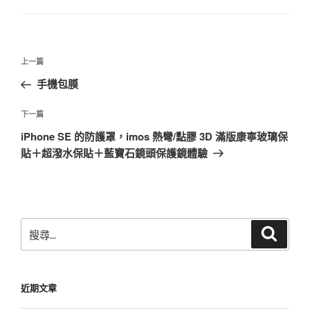
文
上
上一篇
章
一
手機包膜
導
篇
覽
文
下
下一篇
章
一
iPhone SE 的防護罩，imos 熱彎/點膠 3D 滿版康寧玻璃保
篇
貼＋超潑水保貼＋藍寶石鏡頭保護鏡體驗
文
章
搜
搜
尋
尋
關
鍵
近期文章
字: