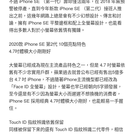
不過 iPhone SE （第一代）壽命僅活兩年，在 2018 年無預
警被停產，直到今年新款 iPhone SE （第二代）接班人推
出之前，這幾年網路上總是會有不少幻想設計、傳言和討
論，擁有 iPhone SE 平整邊框和配上全螢幕設計，也能看
得出多數人對於小螢幕依舊情有獨鍾。
2020款 iPhone SE 第2代 10個亮點特色
4.7吋體積大小剛剛好
大螢幕已經成為現在主流產品特色之一，但是 4.7 吋螢幕依
舊有不少忠實用戶群，蘋果過去就曾公布已經有售出5億多
台 4.7 吋 iPhone，不過隨著iPhone主流機型都已經改為
「Face ID 全螢幕」設計，螢幕也早已經朝向5字頭發展，
至今還是有不少因為螢幕大小而遲遲不想換機的消費者，
iPhone SE 採用經典 4.7吋體積大小剛好，也能輕易一手握
住。
Touch ID 指紋辨識依舊保留
同樣被保留下來的還有 Touch ID 指紋辨識二代零件，相信