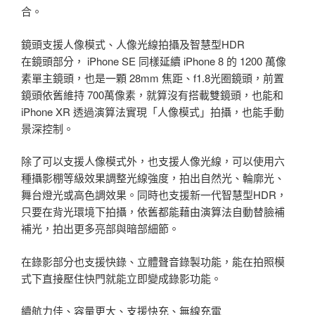
合。
鏡頭支援人像模式、人像光線拍攝及智慧型HDR
在鏡頭部分， iPhone SE 同樣延續 iPhone 8 的 1200 萬像
素單主鏡頭，也是一顆 28mm 焦距、f1.8光圈鏡頭，前置
鏡頭依舊維持 700萬像素，就算沒有搭載雙鏡頭，也能和
iPhone XR 透過演算法實現「人像模式」拍攝，也能手動
景深控制。
除了可以支援人像模式外，也支援人像光線，可以使用六
種攝影棚等級效果調整光線強度，拍出自然光、輪廓光、
舞台燈光或高色調效果。同時也支援新一代智慧型HDR，
只要在背光環境下拍攝，依舊都能藉由演算法自動替臉補
補光，拍出更多亮部與暗部細節。
在錄影部分也支援快錄、立體聲音錄製功能，能在拍照模
式下直接壓住快門就能立即變成錄影功能。
續航力佳、容量更大、支援快充、無線充電