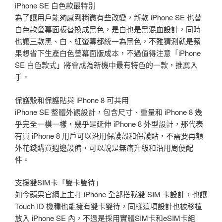
iPhone SE 白色款最特別
為了讓用戶能夠感到稍微有些改變，新款 iPhone SE 也替
白色款螢幕面板替換成黑色，是白也是黑混血設計，同時
也讓三款黑、白、紅螢幕都統一為黑色，不難猜測就是蘋
果想省下生產白色螢幕面版成本，不過值得注意「iPhone
SE 白色款式」將會成為新機中最有特色的一款，推薦入
手。
保護殼和保護貼與 iPhone 8 可共用
iPhone SE 整體外觀設計，包含尺寸、重量和 iPhone 8 幾
乎完全一模一樣，幾乎是延伸 iPhone 8 外型設計，那代表
有買 iPhone 8 用戶可以沿用保護殼和保護貼，不需要再額
外花錢購買週邊設備，可以說是無痛升級和沿用周便配
件。
支援雙SIM卡「雙卡雙待」
如今蘋果官網上主打 iPhone 全部搭載雙 SIM 卡設計，也讓
Touch ID 機種也能擁有雙卡雙待，同樣這項設計也被移植
放入 iPhone SE 內，不過是採用實體SIM卡和eSIM卡組