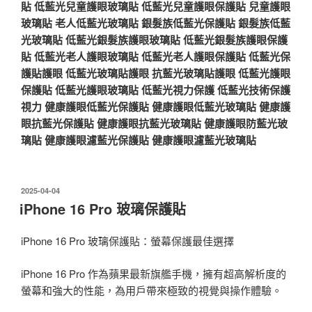
貼
低藍光兒童護眼玻璃貼
低藍光兒童護眼保護貼
兒童護眼
玻璃貼
老人低藍光玻璃貼
銀髮族低藍光保護貼
銀髮族低藍
光玻璃貼
低藍光銀髮族護眼玻璃貼
低藍光銀髮族護眼保護
貼
低藍光老人護眼玻璃貼
低藍光老人護眼保護貼
低藍光保
護貼護眼
低藍光玻璃貼護眼
抗藍光玻璃貼護眼
低藍光護眼
保護貼
低藍光護眼玻璃貼
低藍光視力保護
低藍光技術保護
視力
健康護眼低藍光保護貼
健康護眼低藍光玻璃貼
健康護
眼抗藍光保護貼
健康護眼抗藍光玻璃貼
健康護眼防藍光玻
璃貼
健康護眼濾藍光保護貼
健康護眼濾藍光玻璃貼
發
2025-04-04
佈
iPhone 16 Pro 玻璃保護貼
於
iPhone 16 Pro 玻璃保護貼：螢幕保護最佳選擇
iPhone 16 Pro 作為蘋果最新旗艦手機，擁有超高解析度的
螢幕和強大的性能，為用戶帶來極致的視覺與操作體驗。