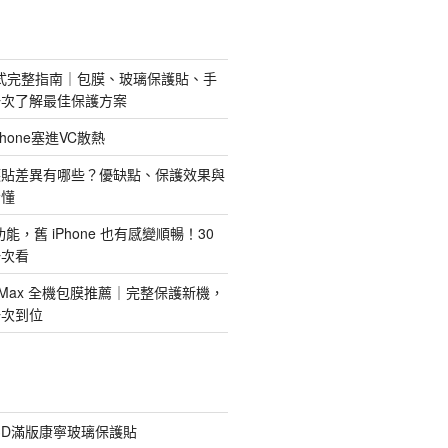
護方式完整指南｜包膜、玻璃保護貼、手
一次了解最佳保護方案
hone塞進VC散熱
護貼差異有哪些？優缺點、保護效果與
看懂
新功能，舊 iPhone 也有感變順暢！30
一次看
 Pro Max 全機包膜推薦｜完整保護新機，
一次到位
膠3D滿版康寧玻璃保護貼