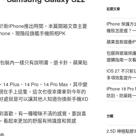
鍵
字:
近期文章
iPhone 保
新iPhone推出時間，本篇開箱文章主要
機殼怎麼選？
Phone、現階段旗艦手機照相PK
蘋果首款摺疊iP
包膜與玻璃保
選購指南一次
，包裝內一樣只有說明書、退卡針、蘋果貼
iOS 27 不只
多項效能提升
 Plus、14 Pro、14 Pro Max，其中變
iPhone 18
是我現在手上這隻，這次也很幸運拿到今年的
防刮、防磨耗
好處就是可以讓其他人知道你換新手機XD
到喜歡，有一種曖昧不清的感覺，要說喜
分類
峰藍，看起來更加的舒服有辨識度和質感
2.5D 神極點
態島