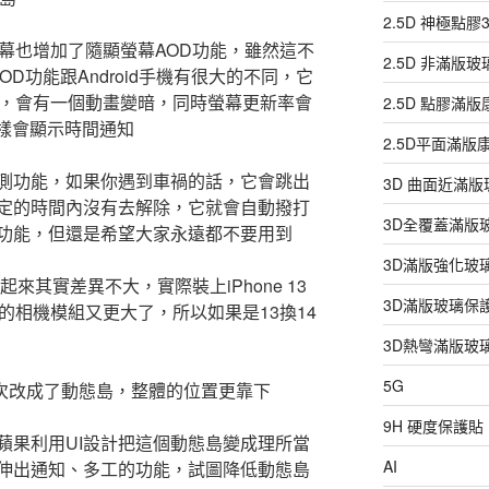
2.5D 神極點
幕也增加了隨顯螢幕AOD功能，雖然這不
2.5D 非滿版
AOD功能跟Android手機有很大的不同，它
的，會有一個動畫變暗，同時螢幕更新率會
2.5D 點膠滿
一樣會顯示時間通知
2.5D平面滿
測功能，如果你遇到車禍的話，它會跳出
3D 曲面近滿
定的時間內沒有去解除，它就會自動撥打
3D全覆蓋滿版
功能，但還是希望大家永遠都不要用到
3D滿版強化玻
來其實差異不大，實際裝上iPhone 13
3D滿版玻璃保
的相機模組又更大了，所以如果是13換14
3D熱彎滿版玻
5G
，這次改成了動態島，整體的位置更靠下
9H 硬度保護貼
蘋果利用UI設計把這個動態島變成理所當
AI
伸出通知、多工的功能，試圖降低動態島