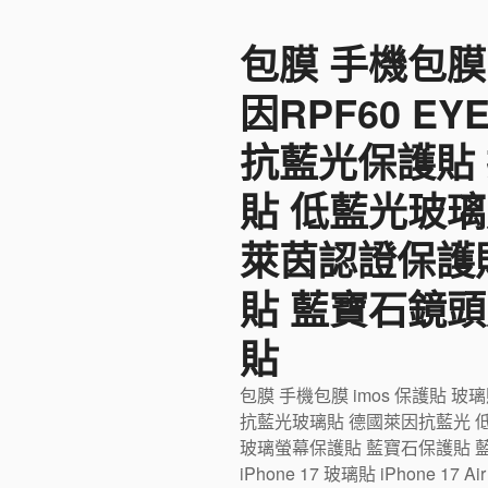
至
包膜 手機包膜
主
要
因RPF60 E
內
容
抗藍光保護貼
貼 低藍光玻璃
萊茵認證保護
貼 藍寶石鏡頭
貼
包膜 手機包膜 imos 保護貼 玻
抗藍光玻璃貼 德國萊因抗藍光 
玻璃螢幕保護貼 藍寶石保護貼 藍寶石
iPhone 17 玻璃貼 iPhone 17 Ai