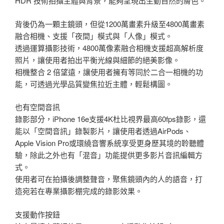
HDR 技術拍攝主體與背景，能夠呈現出生動自然的膚色。
背後仍為一顆主鏡頭，但從1200萬畫素升級至4800萬畫素
融合相機、支援「夜間」模式與「人像」模式。
透過運算攝影技術，4800萬像素融合相機支援超高解析度
照片，讓使用者拍出平衡光線與細節的絕美影像。
相機整合 2 倍望遠，讓使用者擁有等同於二合一相機的功
能，可透過光學品質變焦拉近主體，輕鬆構圖。
也有空間音訊
錄影部分，iPhone 16e支援4K杜比視界最高60fps錄影，還
能以「空間音訊」錄製影片，讓使用者透過AirPods、
Apple Vision Pro或環繞音響系統享受更身歷其境的聆聽體
驗，除此之外也有「混音」功能提供更多影片音訊編輯方
式。
使用者可在拍攝後調整聲音，聚焦鏡頭內的人的語音，打
造宛若在專業攝影棚完成的錄影效果。
支援動作按鈕