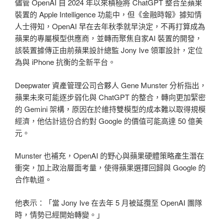
儘管 OpenAI 自 2024 年以來積極將 ChatGPT 整合至蘋果
裝置的 Apple Intelligence 功能中，但《金融時報》據知情
人士得知，OpenAI 早在去年秋季就早決定，不再打算成為
蘋果的專屬模型供應商，並轉而聚焦自家AI 裝置的開發，
該裝置據傳正由前蘋果設計總監 Jony Ive 領軍設計，定位
為與 iPhone 抗衡的全新平台。
Deepwater 資產管理公司合夥人 Gene Munster 分析指出，
蘋果未來可能逐步弱化與 ChatGPT 的整合，轉向更加緊密
的 Gemini 架構，原因在於維持雙模型的成本難以取得規模
經濟，他估計這份合約對 Google 的價值可能高達 50 億美
元。
Munster 也補充，OpenAI 的野心與蘋果硬體策略產生潛在
衝突，加上政治層面考量，使得蘋果選擇回歸與 Google 的
合作軌道。
他表示：「當 Jony Ive 在去年 5 月被延攬至 OpenAI 團隊
時，情勢已經開始轉變。」