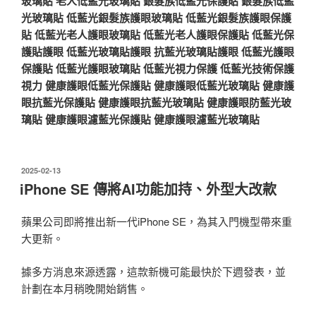
玻璃貼
老人低藍光玻璃貼
銀髮族低藍光保護貼
銀髮族低藍
光玻璃貼
低藍光銀髮族護眼玻璃貼
低藍光銀髮族護眼保護
貼
低藍光老人護眼玻璃貼
低藍光老人護眼保護貼
低藍光保
護貼護眼
低藍光玻璃貼護眼
抗藍光玻璃貼護眼
低藍光護眼
保護貼
低藍光護眼玻璃貼
低藍光視力保護
低藍光技術保護
視力
健康護眼低藍光保護貼
健康護眼低藍光玻璃貼
健康護
眼抗藍光保護貼
健康護眼抗藍光玻璃貼
健康護眼防藍光玻
璃貼
健康護眼濾藍光保護貼
健康護眼濾藍光玻璃貼
發
2025-02-13
佈
iPhone SE 傳將AI功能加持、外型大改款
於
蘋果公司即將推出新一代iPhone SE，為其入門機型帶來重
大更新。
據多方消息來源透露，這款新機可能最快於下週發表，並
計劃在本月稍晚開始銷售。