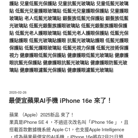
護貼
兒童低藍光保護貼
兒童抗藍光玻璃貼
兒童低藍光玻璃
貼
低藍光兒童護眼玻璃貼
低藍光兒童護眼保護貼
兒童護眼
玻璃貼
老人低藍光玻璃貼
銀髮族低藍光保護貼
銀髮族低藍
光玻璃貼
低藍光銀髮族護眼玻璃貼
低藍光銀髮族護眼保護
貼
低藍光老人護眼玻璃貼
低藍光老人護眼保護貼
低藍光保
護貼護眼
低藍光玻璃貼護眼
抗藍光玻璃貼護眼
低藍光護眼
保護貼
低藍光護眼玻璃貼
低藍光視力保護
低藍光技術保護
視力
健康護眼低藍光保護貼
健康護眼低藍光玻璃貼
健康護
眼抗藍光保護貼
健康護眼抗藍光玻璃貼
健康護眼防藍光玻
璃貼
健康護眼濾藍光保護貼
健康護眼濾藍光玻璃貼
發
2025-02-26
佈
最便宜蘋果AI手機 iPhone 16e 來了！
於
蘋果 （Apple）2025新品 來了！
果真是iPhone SE 4 ，不過這次改名叫「iPhone 16e 」，且
搭載首款數據機系統 Apple C1，也支援Apple Intelligence
，成為蘋果最便宜的AI手機 ，iPhone 16e將在2月21日預