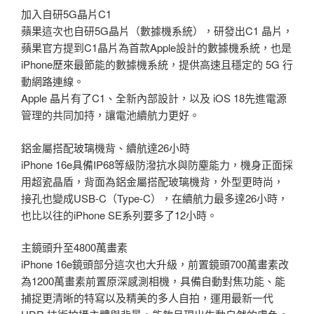
加入自研5G晶片C1
蘋果這次也自研5G晶片（數據機系統），研發出C1 晶片，
蘋果官方提到C1晶片為首款Apple設計的數據機系統，也是
iPhone歷來最節能的數據機系統，提供高速且穩定的 5G 行
動網路連線。
Apple 晶片有了C1、全新內部設計，以及 iOS 18先進電源
管理的共同加持，讓電池續航力更好。
鋁金屬搭配玻璃機背、續航達26小時
iPhone 16e具備IP68等級防潑抗水與防塵能力，機身正面採
用超瓷晶盾，背面為鋁金屬搭配玻璃機背，外型更時尚，
接孔也變成USB-C（Type-C），在續航力最多達26小時，
也比以往的iPhone SE系列要多了12小時。
主鏡頭升至4800萬畫素
iPhone 16e鏡頭部分這次也大升級，前置鏡頭700萬畫素改
為1200萬畫素前置原深感測相機，具備自動對焦功能、能
捕捉更清晰的特寫以及精美的多人自拍，運用最新一代