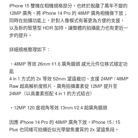
iPhone 15 雙機在相機規格部分，也終於脫離了萬年不變的
12MP 廣角，將 iPhone 14 Pro 的 48MP 廣角相機做下放；
同時在拍攝功能上，針對人像模式有著更為方便的支援，
以及新的智慧型 HDR 加持，讓整體的拍攝能力也有更近一
步的提升。
詳細規格整理如下：
・48MP 等效 26mm f/1.6 廣角鏡頭 感光元件位移式穩定功
能
4 in 1 方式的 2x 等效 52mm 望遠裁切、支援 24MP / 48MP
Raw 超高解析度照片、廣角拍攝畫素從 12MP 提升至
24MP（以高畫素搭配 4 in 1 的方式結合）
・12MP 120 度視角等效 13mm f/2.4 超廣角鏡頭
因應 iPhone 14 Pro 的 48MP 廣角下放，iPhone 15 / 15
Plus 也同樣可拍攝近似光學變焦畫質的 2x 望遠焦段。