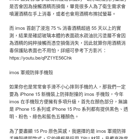
是否會因為接觸酒精而損傷，畢竟很多人為了衛生需求會
噴灑酒精在手上消毒，或者也會用酒精布擦拭螢幕。
而 imos 首創了浸泡 75 % 消毒酒精超過 55 天以上的實
測，結果是確認玻璃本體的表面疏水疏油抗污塗層不會因
為酒精的純粹接觸而憑空損傷消失，因此就算你用酒精消
毒保護貼表面也不用怕，詳細可參考下方影片：
https://youtu.be/qPZ1YE56Chk
imos 軍規防摔手機殼
如果你也是常常會手滑不小心摔到手機的人，那我們一定
要為 iPhone 15 新機裝上防摔耐撞的 imos 手機殼，今年
imos 在手機殼方便擁有多項升級，首先在顏色部分，無論
是 iPhone 15 系列或 iPhone 15 Pro 系列都有提供黑色、透
明、粉色、綠色和藍色五種顏色。
為了要盡顯 15 Pro 原色質感，我選擇的是 imos 軍規防摔
手機殼透明款式，它的邊框是採用 TPU 材質，具備高強度