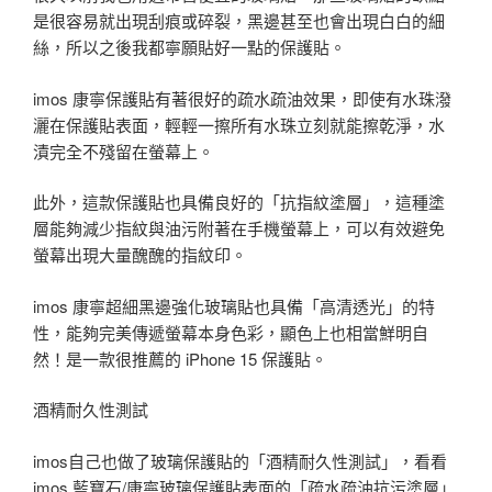
是很容易就出現刮痕或碎裂，黑邊甚至也會出現白白的細
絲，所以之後我都寧願貼好一點的保護貼。
imos 康寧保護貼有著很好的疏水疏油效果，即使有水珠潑
灑在保護貼表面，輕輕一擦所有水珠立刻就能擦乾淨，水
漬完全不殘留在螢幕上。
此外，這款保護貼也具備良好的「抗指紋塗層」，這種塗
層能夠減少指紋與油污附著在手機螢幕上，可以有效避免
螢幕出現大量醜醜的指紋印。
imos 康寧超細黑邊強化玻璃貼也具備「高清透光」的特
性，能夠完美傳遞螢幕本身色彩，顯色上也相當鮮明自
然！是一款很推薦的 iPhone 15 保護貼。
酒精耐久性測試
imos自己也做了玻璃保護貼的「酒精耐久性測試」，看看
imos 藍寶石/康寧玻璃保護貼表面的「疏水疏油抗污塗層」