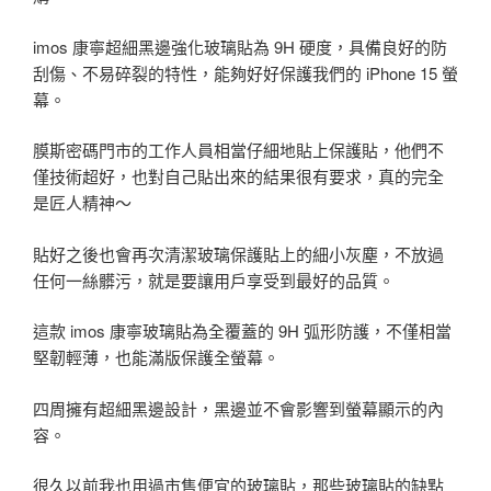
imos 康寧超細黑邊強化玻璃貼為 9H 硬度，具備良好的防
刮傷、不易碎裂的特性，能夠好好保護我們的 iPhone 15 螢
幕。
膜斯密碼門市的工作人員相當仔細地貼上保護貼，他們不
僅技術超好，也對自己貼出來的結果很有要求，真的完全
是匠人精神～
貼好之後也會再次清潔玻璃保護貼上的細小灰塵，不放過
任何一絲髒污，就是要讓用戶享受到最好的品質。
這款 imos 康寧玻璃貼為全覆蓋的 9H 弧形防護，不僅相當
堅韌輕薄，也能滿版保護全螢幕。
四周擁有超細黑邊設計，黑邊並不會影響到螢幕顯示的內
容。
很久以前我也用過市售便宜的玻璃貼，那些玻璃貼的缺點