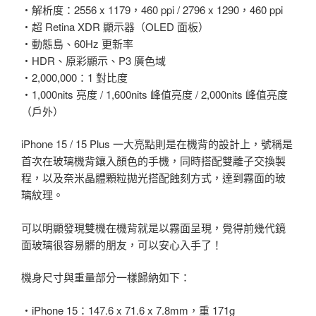
・解析度：2556 x 1179，460 ppi / 2796 x 1290，460 ppi
・超 Retina XDR 顯示器（OLED 面板）
・動態島、60Hz 更新率
・HDR、原彩顯示、P3 廣色域
・2,000,000：1 對比度
・1,000nits 亮度 / 1,600nits 峰值亮度 / 2,000nits 峰值亮度
（戶外）
iPhone 15 / 15 Plus 一大亮點則是在機背的設計上，號稱是
首次在玻璃機背鑲入顏色的手機，同時搭配雙離子交換製
程，以及奈米晶體顆粒拋光搭配蝕刻方式，達到霧面的玻
璃紋理。
可以明顯發現雙機在機背就是以霧面呈現，覺得前幾代鏡
面玻璃很容易髒的朋友，可以安心入手了！
機身尺寸與重量部分一樣歸納如下：
・iPhone 15：147.6 x 71.6 x 7.8mm，重 171g