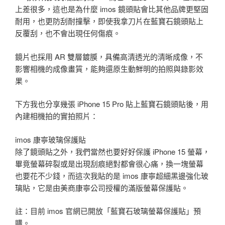
上差很多，這也是為什麼 imos 鏡頭貼會比其他品牌更堅固
耐用，也更防刮耐撞擊，即使我拿刀片在藍寶石鏡頭貼上
反覆刮，也不會出現任何傷痕。
鏡片也採用 AR 雙層鍍膜，具備高清透光的清晰成像，不
影響相機的成像畫質，能夠還原生動鮮明的拍照與錄影效
果。
下方我也分享幾張 iPhone 15 Pro 貼上藍寶石鏡頭貼後，用
內建相機拍的實拍照片：
imos 康寧玻璃保護貼
除了鏡頭貼之外，我們當然也要好好保護 iPhone 15 螢幕，
畢竟螢幕碎裂或是出現刮痕絕對都會很心痛，換一塊螢幕
也要花不少錢，而這次我貼的是 imos 康寧超細黑邊強化玻
璃貼，它是由美商康寧公司授權的滿版螢幕保護貼。
註：目前 imos 官網已開放「藍寶石玻璃螢幕保護貼」預
購。