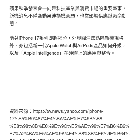
蘋果秋季發表會一向是科技產業與消費市場的重要盛事，
新機消息不僅牽動果迷換機意願，也常影響供應鏈廠商動
態。
隨著iPhone 17系列即將揭曉，外界關注焦點除新機規格
外，亦包括新一代Apple Watch與AirPods產品如何升級，
以及「Apple Intelligence」在硬體上的應用與整合。
資料來源：https://tw.news.yahoo.com/iphone-
17%E5%B0%87%E4%BA%AE%E7%9B%B8-
%E8%98%8B%E6%9E%9C%E5%AE%98%E7%B6%B2%
E7%A2%BA%E5%AE%9A%E4%B8%8B%E6%9E%B64%