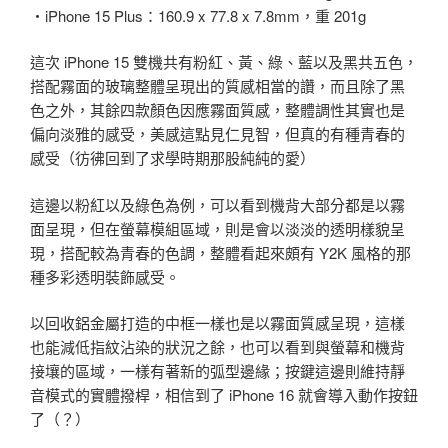
・iPhone 15 Plus：160.9 x 77.8 x 7.8mm，重 201g
這次 iPhone 15 雙機共有粉紅、黃、綠、藍以及黑共五色，
搭配霧面的玻璃整體呈現出的質感相當的讚，而且除了黑
色之外，其餘四款顏色因應霧面質感，整體調性其實也是
偏向淡雅的感受，美感這點見仁見智，但真的有種青春的
感受（彷彿回到了求學時期那股純純的愛）
這邊以粉紅以及綠色為例，可以看到機背大部分都是以霧
面呈現，但在螢幕模組區域，則是會以淡淡的透明樣貌呈
現，搭配較為青春的色調，整體看起來頗有 Y2K 風格的那
種多彩透明裝飾感受。
以回收鋁金屬打造的中框一樣也是以霧面質感呈現，這樣
也能減低指紋沾染的狀況之餘，也可以看到與螢幕和機背
接壤的區域，一樣有著新的弧型邊緣；按鍵這邊則維持靜
音模式的實體撥桿，相信到了 iPhone 16 就會導入動作按鈕
了（？）