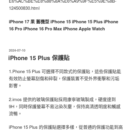
E6%AC%BE%E8%88%8A%E6%A9%9F%E5%9E%8B-
124500830.html
iPhone 17
果
舊機型
iPhone 15
iPhone 15 Plus
iPhone
16 Pro
iPhone 16 Pro Max
iPhone
Apple Watch
發
2024-07-10
佈
iPhone 15 Plus 保護貼
於
1.Phone 15 Plus 可選擇不同款式的保護貼，這些保護貼能
有效防止螢幕刮傷和碎裂，保護裝置不受外界衝擊和污垢
影響。
2.imos 提供的玻璃保護貼採用康寧玻璃製成，硬度達到
9H，同時保護螢幕不易沾染灰塵，保持高清透明度和觸感
流暢。
iPhone 15 Plus 的保護貼選擇多樣，從普通的保護功能到高