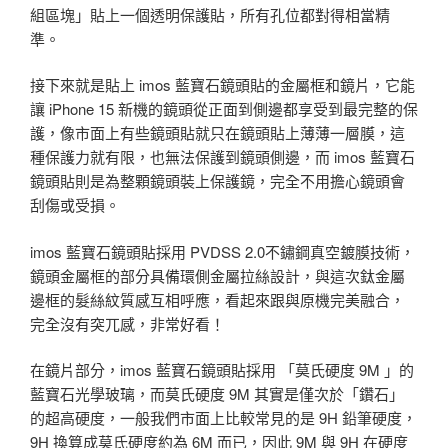
組區塊」貼上一個透明保護貼，所有孔位都對得相當精
準。
接下來就是貼上 imos 藍寶石鏡頭貼的金屬框和鏡片，它能
讓 iPhone 15 新機的鏡頭從正面到側邊都享受到最完整的保
護，像市面上有些鏡頭貼就只在鏡頭貼上薄薄一層膜，這
種保護力就有限，也無法保護到鏡頭側邊，而 imos 藍寶石
鏡頭貼則是為整顆鏡頭裝上保護鏡，完全不用擔心鏡頭會
刮傷或受損。
imos 藍寶石鏡頭貼採用 PVDSS 2.0不鏽鋼真空鍍膜技術，
鏡頭金屬框的部分具備環側金屬拉絲設計，與這次鈦金屬
邊框的髮絲紋質感互相呼應，看起來跟與原機完美融合，
完全沒有突兀感，非常好看！
在鏡片部分，imos 藍寶石鏡頭貼採用 「莫氏硬度 9M 」的
藍寶石光學玻璃，而莫氏硬度 9M 其實是僅次於「鑽石」
的超高硬度，一般我們市面上比較常見的是 9H 鉛筆硬度，
9H 換算成莫氏硬度約為 6M 而已，因此 9M 與 9H 在硬度