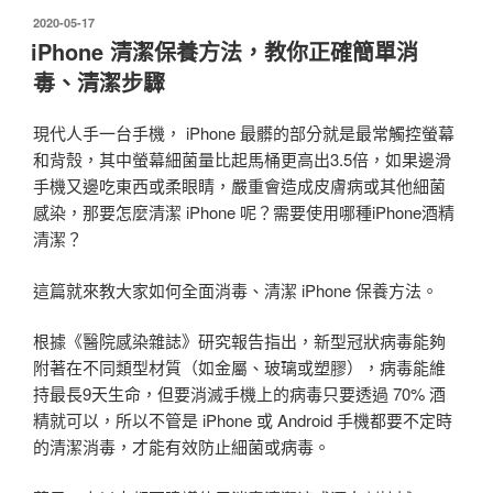
發
2020-05-17
佈
iPhone 清潔保養方法，教你正確簡單消
於
毒、清潔步驟
現代人手一台手機， iPhone 最髒的部分就是最常觸控螢幕
和背殼，其中螢幕細菌量比起馬桶更高出3.5倍，如果邊滑
手機又邊吃東西或柔眼睛，嚴重會造成皮膚病或其他細菌
感染，那要怎麼清潔 iPhone 呢？需要使用哪種iPhone酒精
清潔？
這篇就來教大家如何全面消毒、清潔 iPhone 保養方法。
根據《醫院感染雜誌》研究報告指出，新型冠狀病毒能夠
附著在不同類型材質（如金屬、玻璃或塑膠），病毒能維
持最長9天生命，但要消滅手機上的病毒只要透過 70% 酒
精就可以，所以不管是 iPhone 或 Android 手機都要不定時
的清潔消毒，才能有效防止細菌或病毒。