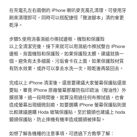
在充電孔左右兩側的 iPhone 喇叭麥克風孔清理，可使用牙
刷來清理即可，同時可以搭配捷徑「聲波腳本」清的會更
乾淨。
步驟5.使用消毒濕紙巾擦拭邊框、機殼和保護殼
以上全清潔完後，接下來就可以用濕紙巾擦拭整台 iPhone
邊框、背面機殼和保護殼，如果保護殼太髒，建議就換一
個，避免有太多細菌、污垢會卡在上面，如果保護殼材質
有防水效果，或許可以拿去水洗一次，晾乾後再裝回去。
完成以上 iPhone 清潔後，還是要建議大家螢幕保護貼還是
要貼，畢竟 iPhone 原廠螢幕那層防指印疏油（撥油性）外
膜很薄，過一段時間後，就算沒用過任何布擦拭過，也會
造成螢幕出現細微刮痕，如要選購 iPhone 螢幕保護貼則是
比較建議選購 Hoda 玻璃保護貼，至於鏡頭也建議上 hoda
鏡頭保護貼，防止摔機有機率造成鏡頭被摔裂。
如想了解各機種的注意事項，可透過下方教學了解：