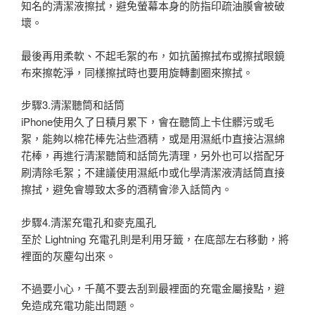
知名的清潔液擦拭，避免螢幕本身的防指印疏油膜會被破
壞。
最後再用柔軟、不起毛絮的布，如抗菌擦拭布或擦拭眼鏡
布來擦乾淨，同樣擦拭時也要用旋轉劃圈來擦拭。
步驟3.清潔聽筒和話筒
iPhone使用久了日積月累下，會在聽筒上卡住髒污或毛
絮，能夠以棉花棒先沾些酒精，或是用濕紙巾直接沾濕綿
花棒，再進行清潔聽筒和話筒先清理，另外也可以搭配牙
刷清除毛絮；不建議使用濕紙巾或化學清潔液清話筒直接
擦拭，避免會導致太多的酒精會滲入話筒內。
步驟4.清潔充電孔和麥克風孔
至於 Lightning 充電孔則是利用牙籤，在底部左右移動，將
裡面的灰塵勾出來。
不過要小心，千萬不要去刮到最裡面的充電金屬接點，避
免造成充電功能出問題。