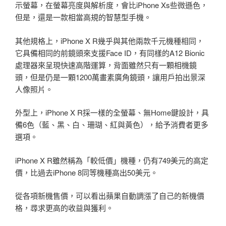
示螢幕，在螢幕亮度與解析度，會比iPhone Xs些微遜色，
但是，還是一款相當高規的智慧型手機。
其他規格上，iPhone X R幾乎與其他兩款千元機種相同，
它具備相同的前鏡頭來支援Face ID，有同樣的A12 Bionic
處理器來呈現快速高階運算，背面雖然只有一顆相機鏡
頭，但是仍是一顆1200萬畫素廣角鏡頭，讓用戶拍出景深
人像照片。
外型上，iPhone X R採一樣的全螢幕、無Home鍵設計，具
備6色（藍、黑、白、珊瑚、紅與黃色），給予消費者更多
選項。
iPhone X R雖然稱為「較低價」機種，仍有749美元的高定
價，比過去iPhone 8同等機種高出50美元。
從各項新機售價，可以看出蘋果自動調漲了自己的新機價
格，尋求更高的收益與獲利。