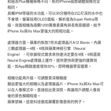
和過去Plus機種策略不同，新的iPhone兩款硬體規格完全
相同。
具備IP68等級防水功能，可以30分鐘待在2公尺深的水中也
不會壞，螢幕採用OLED面板、解析度為Super Retina等
級，背面相機為兩顆1200萬像素廣角與長焦距鏡頭，給予
iPhone Xs與Xs Max更強大的照相功能。
處理器方面，蘋果的新款7奈米處理晶片A12 Bionic，內建
三顆處理器－4核、6核與蘋果神經引擎（Neural
Engine），可依據程式需求來快速決定要在4核、6核還是
Neural Engine處理器上運作，提供更快與更強的運算效
能，如App開啟速度增快30%、即時機器學習運算。
相機功能再升級，可調整景深模糊度
藉由更強大的相機以及處理器晶片，iPhone Xs與Xs Max可
以在人像模式中，直接拍出景深照，再讓用戶調整人像背
後的景色模糊程度。
蘋果號稱，這是科技徹底顛覆影像藝術的例子。