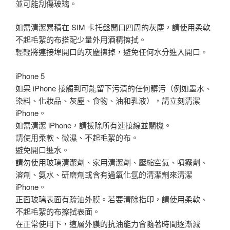
並可能刮傷玻璃。
如需清潔累積在 SIM 卡托盤開口四周的灰塵，請使用柔軟
不起毛絮的布搭配少量外用酒精擦拭。
輕輕將連接埠開口的灰塵擦掉，避免任何水分進入開口。
iPhone 5
如果 iPhone 接觸到可能留下污漬的任何髒污（例如墨水、
染料、化妝品、灰塵、食物、油和乳液），請立刻清潔
iPhone。
如需清潔 iPhone，請拔除所有連接線並關機。
請使用柔軟、微濕、不起毛絮的布。
避免開口進水。
請勿使用玻璃清潔劑、家用清潔劑、壓縮空氣、噴霧劑、
溶劑、氨水、研磨劑或含有過氧化氫的清潔劑來清潔
iPhone。
正面玻璃表面有疏油外膜。若要清除指印，請使用柔軟、
不起毛絮的布擦拭表面。
在正常使用下，這層外膜的抗油能力會隨著時間逐漸減