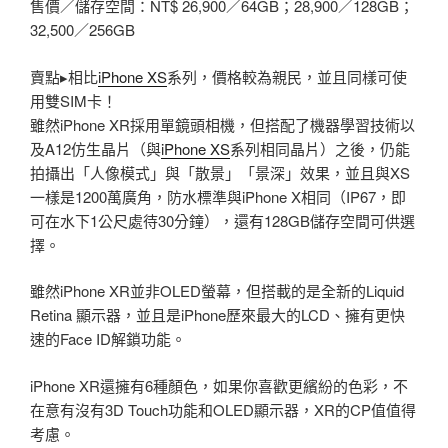
售價／儲存空間：NT$ 26,900／64GB；28,900／128GB；
32,500／256GB
賣點▸相比
iPhone XS
系列，價格較為親民，並且同樣可使
用雙SIM卡！
雖然iPhone XR採用單鏡頭相機，但搭配了機器學習技術以
及A12仿生晶片（與
iPhone XS
系列相同晶片）之後，仍能
拍攝出「人像模式」與「散景」「景深」效果，並且與XS
一樣是1200萬廣角，防水標準與iPhone X相同（IP67，即
可在水下1公尺處待30分鐘），還有128GB儲存空間可供選
擇。
雖然iPhone XR並非OLED螢幕，但搭載的是全新的Liquid
Retina 顯示器，並且是iPhone歷來最大的LCD、擁有更快
速的Face ID解鎖功能。
iPhone XR還擁有6種顏色，如果你喜歡更繽紛的色彩，不
在意有沒有3D Touch功能和OLED顯示器，XR的CP值值得
考慮。