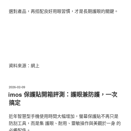
選對產品，再搭配良好用眼習慣，才是長期護眼的關鍵。
資料來源：網上
發
2026-02-09
佈
imos 保護貼開箱評測：護眼兼防護，一次
於
搞定
近年智慧型手機使用時間大幅增加，螢幕保護貼不再只是
防刮工具，而是集 護眼、耐用、靈敏操作與美觀於一身 的
必備配件。