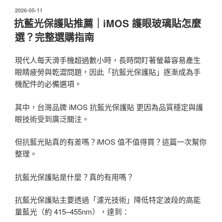
發
2026-05-11
佈
抗藍光保護貼推薦｜iMOS 護眼玻璃貼怎麼
於
選？完整選購指南
現代人每天滑手機超過數小時，長時間盯著螢幕容易產生
眼睛疲勞與乾澀問題，因此「抗藍光保護貼」逐漸成為手
機配件的必備選項。
其中，台灣品牌 iMOS 抗藍光保護貼 更因為品質穩定與護
眼技術受到廣泛關注。
但抗藍光貼真的有差嗎？iMOS 值不值得買？這篇一次幫你
整理。
抗藍光保護貼是什麼？真的有用嗎？
抗藍光保護貼主要透過「濾光技術」降低特定波段的高能
量藍光（約 415–455nm），達到：