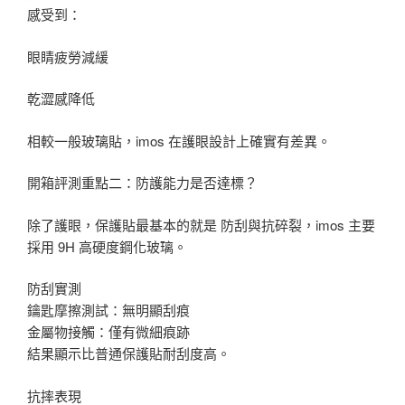
感受到：
眼睛疲勞減緩
乾澀感降低
相較一般玻璃貼，imos 在護眼設計上確實有差異。
開箱評測重點二：防護能力是否達標？
除了護眼，保護貼最基本的就是 防刮與抗碎裂，imos 主要
採用 9H 高硬度鋼化玻璃。
防刮實測
鑰匙摩擦測試：無明顯刮痕
金屬物接觸：僅有微細痕跡
結果顯示比普通保護貼耐刮度高。
抗摔表現