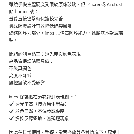
雖然手機主體硬度受限於原廠玻璃，但 iPhone 或 Android
貼上 imos 後：
螢幕直接撞擊時保護較完善
邊緣防爆設計有效降低碎裂風險
總結防護力部分，imos 具備高防護能力，遠勝基本款玻璃
貼。
開箱評測重點三：透光度與顯色表現
高品質保護貼應具備：
不失真顯色
亮度不降低
觸控靈敏不受影響
imos 保護貼在這次評測表現如下：
透光率高（接近原生螢幕）
顏色自然，不偏黃或偏暗
觸控反應靈敏，無延遲現象
因此在日常使用、手遊、影音播放等各種情境下，感受十