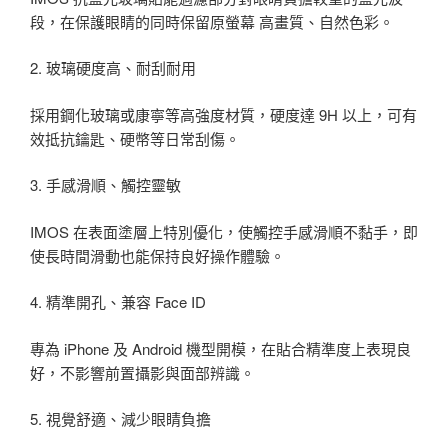
段，在保護眼睛的同時保留原螢幕 高畫質、自然色彩。
2. 玻璃硬度高、耐刮耐用
採用鋼化玻璃或康寧等高強度材質，硬度達 9H 以上，可有
效抵抗鑰匙、硬幣等日常刮傷。
3. 手感滑順、觸控靈敏
IMOS 在表面塗層上特別優化，使觸控手感滑順不黏手，即
使長時間滑動也能保持良好操作體驗。
4. 精準開孔、兼容 Face ID
專為 iPhone 及 Android 機型開模，在貼合精準度上表現良
好，不影響前置攝影與面部辨識。
5. 視覺舒適、減少眼睛負擔