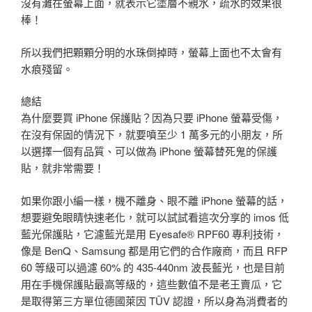
沒有灘在螢幕上面，就表示它塗層不親水，疏水的效果很
棒！
所以我們把顆顆分明的水珠倒掉時，螢幕上面也不太會有
水痕殘留。
總結
為什麼要買 iPhone 保護貼？因為只要 iPhone 螢幕受傷，
在沒有保固的情況下，就要噴至少 1 萬多元的小朋友，所
以選擇一個有品質、可以做為 iPhone 螢幕替死鬼的保護
貼，就非常需要！
如果你跟小編一樣，機不離身、眼不離 iPhone 螢幕的話，
想要避免眼睛快速老化，就可以試試看這次分享的 imos 低
藍光保護貼，它濾藍光是用 Eyesafe® RPF60 專利技術，
像是 BenQ、Samsung 都是用它們的合作廠商，而且 RFP
60 等級可以過濾 60% 的 435-440nm 波長藍光，也是目前
用在手機保護貼最高等級的，這些數值不是老王賣瓜，它
是取得第三方單位德國萊因 TÜV 認證，所以身為消費者的