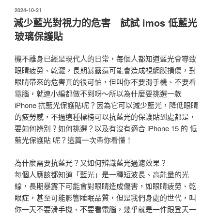
發
2024-10-21
佈
減少藍光對視力的危害 試試 imos 低藍光
於
玻璃保護貼
機不離身已經是現代人的日常，每個人都知道藍光會導致
眼睛疲勞、乾澀，長期暴露還可能會造成視網膜損傷，對
眼睛帶來的危害真的很可怕，但叫你不要滑手機、不要看
電腦，就連小編都做不到呀～所以為什麼要挑選一款
iPhone 抗藍光保護貼呢？因為它可以減少藍光，降低眼睛
的疲勞感，不過這種標榜可以抗藍光的保護貼到處都是，
要如何辨別？如何挑選？以及有沒有適合 iPhone 15 的 低
藍光保護貼 呢？這篇一次帶你看懂！
為什麼需要抗藍光？又如何辨識藍光過濾效果？
每個人應該都知道「藍光」是一種短波長、高能量的光
線，長期暴露下可能會對眼睛造成傷害，如眼睛疲勞、乾
眼症，甚至可能影響睡眠品質，但是我們身處的世代，叫
你一天不要滑手機、不要看電腦，幾乎就是一件跟登天一