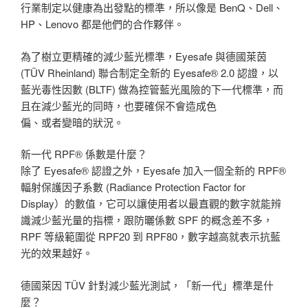
行業制定以健康為出發點的標準，所以像是 BenQ、Dell、
HP、Lenovo 都是他們的合作夥伴。
為了樹立更精確的減少藍光標準，Eyesafe 與德國萊茵
(TÜV Rheinland) 聯合制定全新的 Eyesafe® 2.0 認證，以
藍光毒性因數 (BLTF) 做為控管藍光風險的下一代標準，而
且在減少藍光的同時，也要確保不會造成色
偏、或者變暗的狀況。
新一代 RPF® 係數是什麼？
除了 Eyesafe® 認證之外，Eyesafe 加入一個全新的 RPF®
輻射保護因子系數 (Radiance Protection Factor for
Display）的數值，它可以讓使用者以最直觀的數字就能辨
識減少藍光量的指標，跟防曬係數 SPF 的概念差不多，
RPF 等級範圍從 RPF20 到 RPF80，數字越高就表示抗藍
光的效果越好。
德國萊因 TÜV 針對減少藍光測試，「新一代」標準是什
麼？