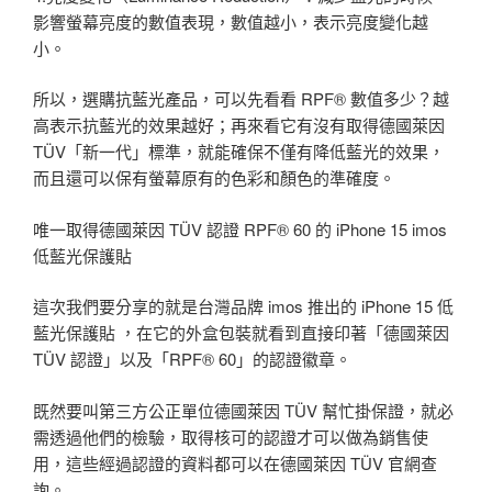
影響螢幕亮度的數值表現，數值越小，表示亮度變化越
小。
所以，選購抗藍光產品，可以先看看 RPF® 數值多少？越
高表示抗藍光的效果越好；再來看它有沒有取得德國萊因
TÜV「新一代」標準，就能確保不僅有降低藍光的效果，
而且還可以保有螢幕原有的色彩和顏色的準確度。
唯一取得德國萊因 TÜV 認證 RPF® 60 的 iPhone 15 imos
低藍光保護貼
這次我們要分享的就是台灣品牌 imos 推出的 iPhone 15 低
藍光保護貼 ，在它的外盒包裝就看到直接印著「德國萊因
TÜV 認證」以及「RPF® 60」的認證徽章。
既然要叫第三方公正單位德國萊因 TÜV 幫忙掛保證，就必
需透過他們的檢驗，取得核可的認證才可以做為銷售使
用，這些經過認證的資料都可以在德國萊因 TÜV 官網查
詢。