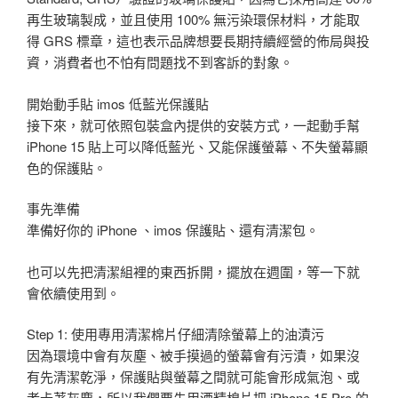
再生玻璃製成，並且使用 100% 無污染環保材料，才能取
得 GRS 標章，這也表示品牌想要長期持續經營的佈局與投
資，消費者也不怕有問題找不到客訴的對象。
開始動手貼 imos 低藍光保護貼
接下來，就可依照包裝盒內提供的安裝方式，一起動手幫
iPhone 15 貼上可以降低藍光、又能保護螢幕、不失螢幕顯
色的保護貼。
事先準備
準備好你的 iPhone 、imos 保護貼、還有清潔包。
也可以先把清潔組裡的東西拆開，擺放在週圍，等一下就
會依續使用到。
Step 1: 使用專用清潔棉片仔細清除螢幕上的油漬污
因為環境中會有灰塵、被手摸過的螢幕會有污漬，如果沒
有先清潔乾淨，保護貼與螢幕之間就可能會形成氣泡、或
者卡著灰塵，所以我們要先用酒精棉片把 iPhone 15 Pro 的