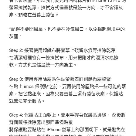
螢幕擦拭乾淨，擦拭方式儘量就是統一方向，才不會讓灰
塵、顆粒在螢幕上殘留。
*記得不要開風扇、也不要在冷氣風口，以免揚起環境中的
灰塵。
Step 2: 接著使用超纖布將螢幕上殘留水痕等擦除乾淨
在清潔組裡會有一條擦拭布，用來把剛才的酒清水痕擦
乾，方式也是儘量統一方向為主。
Step 3: 使用專用除塵貼沾黏螢幕表面剩餘微塵棉絮
在貼上 imos 保護貼之前，要再使用除塵貼把一些可能的落
塵，把它黏起來，因為只要螢幕上還有殘留灰塵，保護貼
就無法完全服貼。
Step 4: 保護貼正面朝上，並用手握著保護貼邊緣、 然後將
背面籤標撕除露出膠面準備貼覆
將保護貼要黏貼在 iPhone 螢幕上的那面朝下，就是避免在