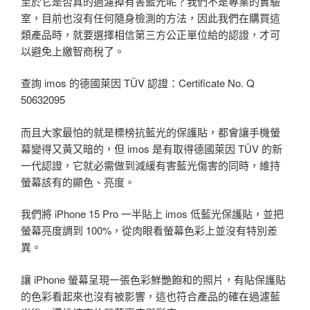
至於它是否真的過濾掉有害藍光呢？我們不是專業的實驗
室，目前也沒有任何隨身檢測的方法，因此我們在購買這
類產品時，就要選擇相信第三方公正單位給的認證，才可
以避免上繳智商稅了。
查詢 imos 的德國萊因 TÜV 認證：Certificate No. Q
50632095
而且大家最怕的就是標榜抗藍光的保護貼，都會讓手機螢
幕變得又黃又暗的，但 imos 是有取得德國萊因 TÜV 的新
一代認證，它就必需做到減緩有害藍光傷害的同時，維持
螢幕該有的顯色、亮度。
我們將 iPhone 15 Pro 一半貼上 imos 低藍光保護貼，並把
螢幕亮度調到 100%，從肉眼看螢幕色彩上並沒有特別差
異。
讓 iPhone 螢幕呈現一張色彩鮮艷飽和的照片，有貼保護貼
的色彩看起來也沒有被影響，這也符合產品的確在過濾藍