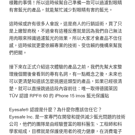
樣難的事情！所以這時候幫自己準備一款可以過濾對眼睛
有害藍光的產品，就能幫忙減少對眼睛有害的藍光。
這時候或許有很多人會說，這是商人的行銷話術，買了只
是上繳智商稅，不過會有這種反應就是因為我們自己無法
用肉眼來辨識過濾藍光的效果，所以大家才會產品不信任
感，這時候就更要依賴專業的技術、受信賴的機構來幫我
們把關。
接下來在正式介紹這次體驗的產品之前，我們先幫大家整
理幾個爾後會看到的專有名詞，有一點概念之後，未來也
可以更清楚知道該怎麼挑選這類型的產品，如果已經很清
楚，就可以直接跳過這段內容前往：唯一取得德國萊因
TÜV 認證 RPF® 60 的 iPhone 15 imos 藍光保護貼
Eyesafe® 認證是什麼？為什麼你應該信任它？
Eyesafe Inc. 是一家專門在開發和提供減少藍光問題的技術
公司，他們的團隊是由經驗豐富的眼科醫生、工程師和科
學家組成，目標就是保護使用者的視力健康，在消費電子