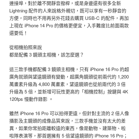
連接埠，對於離不開靜音撥桿，或是身邊還有很多全新
Lightning 配件的人來說格外親切，既可以享有一秒靜音的
方便，同時也不用再另外花錢去購買 USB-C 的配件，再加
上現在 iPhone 14 Pro 的價格更便宜，入手難度比前面兩款
還要低！
從相機拍照來說
都是配備 3 鏡頭主相機，該怎麼選？
這三款手機都配備 3 鏡頭主相機，只有 iPhone 16 Pro 的超
廣角就頭與望遠鏡頭有變動，超廣角鏡頭從前兩代的 1,200
萬畫素升級為 4,800 萬畫素，望遠鏡頭也從前兩代的 3 倍
升級為 5 倍，並新增可玩性更高的「相機控制」按鍵與 4K
120fps 慢動作錄影 。
雖然 iPhone 16 Pro 可以拍得更遠，但針對主流的 2 倍人像
攝影及主鏡頭的成像品質來說，三款手機並沒有太大的差
異，如果你常拍距離較遠的東西，像是動物、建築物、啦
啦隊表演等，那首選擁有 5 倍望遠鏡頭的 iPhone 16 Pro；