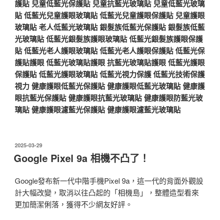
護貼
兒童低藍光保護貼
兒童抗藍光玻璃貼
兒童低藍光玻璃
貼
低藍光兒童護眼玻璃貼
低藍光兒童護眼保護貼
兒童護眼
玻璃貼
老人低藍光玻璃貼
銀髮族低藍光保護貼
銀髮族低藍
光玻璃貼
低藍光銀髮族護眼玻璃貼
低藍光銀髮族護眼保護
貼
低藍光老人護眼玻璃貼
低藍光老人護眼保護貼
低藍光保
護貼護眼
低藍光玻璃貼護眼
抗藍光玻璃貼護眼
低藍光護眼
保護貼
低藍光護眼玻璃貼
低藍光視力保護
低藍光技術保護
視力
健康護眼低藍光保護貼
健康護眼低藍光玻璃貼
健康護
眼抗藍光保護貼
健康護眼抗藍光玻璃貼
健康護眼防藍光玻
璃貼
健康護眼濾藍光保護貼
健康護眼濾藍光玻璃貼
發
2025-03-29
佈
Google Pixel 9a 相機不凸了！
於
Google發布新一代中階手機Pixel 9a，這一代的背面外觀設
計大幅改變，取消以往凸起的「相機島」，整體造型看來
更加簡潔俐落，獲得不少網友好評。