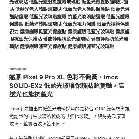
光玻璃貼
低藍光銀髮族護眼玻璃貼
低藍光銀髮族護眼保護
貼
低藍光老人護眼玻璃貼
低藍光老人護眼保護貼
低藍光保
護貼護眼
低藍光玻璃貼護眼
抗藍光玻璃貼護眼
低藍光護眼
保護貼
低藍光護眼玻璃貼
低藍光視力保護
低藍光技術保護
視力
健康護眼低藍光保護貼
健康護眼低藍光玻璃貼
健康護
眼抗藍光保護貼
健康護眼抗藍光玻璃貼
健康護眼防藍光玻
璃貼
健康護眼濾藍光保護貼
健康護眼濾藍光玻璃貼
發
2025-02-02
佈
還原 Pixel 9 Pro XL 色彩不偏黃，imos
於
SOLID-EX2 低藍光玻璃保護貼超驚豔，高
透光也能抗藍光
imos率先推出的低藍光玻璃採用的是符合 GRS 綠色標準規
範認證的再生玻璃所製成的「強化玻璃」，與另幾款康寧
玻璃、藍寶石玻璃皆不同。
這次瞄準剛出爐的Google親兒子-Pixel 9 / 9 Pro / 9 Pro XL