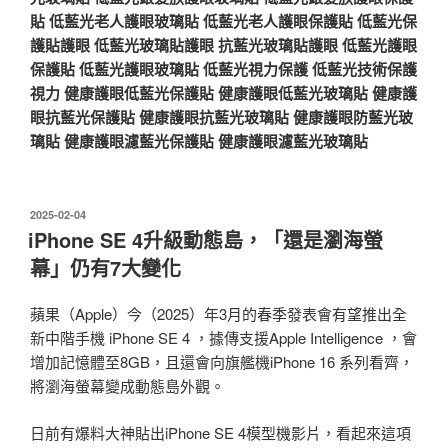
貼
低藍光老人護眼玻璃貼
低藍光老人護眼保護貼
低藍光保
護貼護眼
低藍光玻璃貼護眼
抗藍光玻璃貼護眼
低藍光護眼
保護貼
低藍光護眼玻璃貼
低藍光視力保護
低藍光技術保護
視力
健康護眼低藍光保護貼
健康護眼低藍光玻璃貼
健康護
眼抗藍光保護貼
健康護眼抗藍光玻璃貼
健康護眼防藍光玻
璃貼
健康護眼濾藍光保護貼
健康護眼濾藍光玻璃貼
發
2025-02-04
佈
iPhone SE 4升級動態島，「還是瀏海螢
於
幕」仍有7大變化
蘋果（Apple）今（2025）年3月的春季發表會有望推出全
新中階手機 iPhone SE 4 ，據傳支援Apple Intelligence ，會
增加記憶體至8GB，且還會向旗艦機iPhone 16 系列看齊，
將瀏海螢幕變成動態島外觀。
日前有爆料大神貼出iPhone SE 4模型機影片，看起來這項