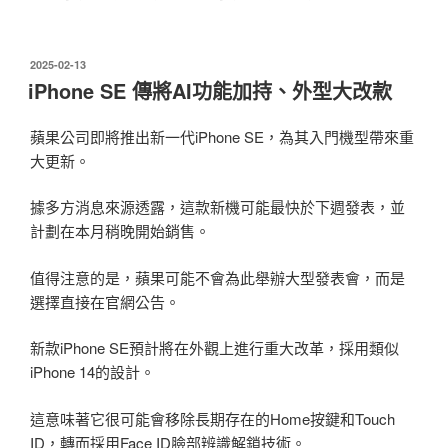
發
2025-02-13
佈
iPhone SE 傳將AI功能加持、外型大改款
於
蘋果公司即將推出新一代iPhone SE，為其入門機型帶來重
大更新。
據多方消息來源透露，這款新機可能最快於下週發表，並
計劃在本月稍晚開始銷售。
值得注意的是，蘋果可能不會為此舉辦大型發表會，而是
選擇直接在官網公告。
新款iPhone SE預計將在外觀上進行重大改革，採用類似
iPhone 14的設計。
這意味著它很可能會移除長期存在的Home按鍵和Touch
ID，轉而採用Face ID臉部辨識解鎖技術。