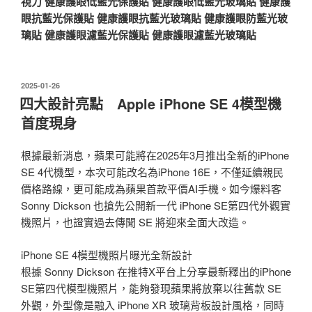
視力
健康護眼低藍光保護貼
健康護眼低藍光玻璃貼
健康護
眼抗藍光保護貼
健康護眼抗藍光玻璃貼
健康護眼防藍光玻
璃貼
健康護眼濾藍光保護貼
健康護眼濾藍光玻璃貼
發
2025-01-26
佈
四大設計亮點 Apple iPhone SE 4模型機
於
首度現身
根據最新消息，蘋果可能將在2025年3月推出全新的iPhone
SE 4代機型，本次可能改名為iPhone 16E，不僅延續親民
價格路線，更可能成為蘋果首款平價AI手機。如今爆料客
Sonny Dickson 也搶先公開新一代 iPhone SE第四代外觀實
機照片，也證實過去傳聞 SE 將迎來全面大改造。
iPhone SE 4模型機照片曝光全新設計
根據 Sonny Dickson 在推特X平台上分享最新釋出的iPhone
SE第四代模型機照片，能夠發現蘋果將放棄以往舊款 SE
外觀，外型像是融入 iPhone XR 玻璃背板設計風格，同時