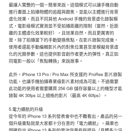
最讓人驚艷的一個－簡單來說，這個模式可以讓手機自動
進行畫面上拍攝物體的追蹤與跟焦，並能以主體進行背景
虛化效果，而且不同其他 Android 手機的背景虛化錄製模
式，電影級模式實測並不受拍攝距離的限制（當然，近距
離的主體虛化效果較好），且效果自然，而且更厲害的
是，除了拍攝當下的手動變換焦點，在影片錄製完成後，
使用者還能手動編輯影片內的對焦位置甚至是模擬背景虛
化的光圈參數，這也提供影音創作者更大的彈性，真正如
同電影一般以「焦點轉換」來說故事。
此外，iPhone 13 Pro / Pro Max 所支援的 ProRes 影片錄製
功能，也讓手機拍攝專業級影片素材成為可能，不過需要
此功能的使用者需要購買 256 GB 儲存容量以上的機型才能
錄製 4K 30fps 以上規格的影片（最高 4K 60fps）。
5.電力續航的升級
從今年的 iPhone 13 系列發表會中也不難看出，產品的另一
個升級重點就是大家都十分在意的「電力續航」，蘋果也
明確指出 iPhone 13 系列的電池容量有所提升（具體多少沒