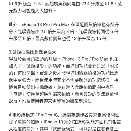
f/1.6 升級至 f/1.5，而超廣角鏡則是由 f/2.4 升級至 f/1.8，感
光能力可說是大大提升。
此外，iiPhone 13 Pro / Pro Max 在望遠變焦倍率也有所升
級，光學變焦由 2.5 倍升級為 3 倍，光學變焦範圍從 5 倍
升級至 6 倍，最高數位變焦也從 12 倍升級為 15 倍。
3.微距拍攝比想像更強大
得益於超廣角鏡頭的升級，iPhone 13 Pro / Pro Max 也在
加入了「微距攝影」的功能，而這個功能並非只是「附加
的」這麼簡單，實測之後才發現這個微距拍攝的功能比想
像中更強大，而且使用時完全不需要額外的功能切換－相
機會自動偵測拍攝距離，並在進入微距拍攝範圍中幾乎
「無縫」切換至超廣角端來拍攝，而且最短的對焦距離僅
2cm，也為使用者帶來更豐富的攝影新玩法！
4.電影級模式 / ProRes 影片錄製為創作者帶來更高便利性
除了單純的拍照，iPhone 13 系列在錄影功能方面也有相當
大程度的提升，其中「電影級模式」可以說是在發表會上