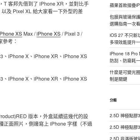
 客邦先借到了 iPhone XR，並對比手
蘋果首款摺疊iP
 X 以及 Pixel XL 給大家看一下外型的差
包膜與玻璃保
選購指南一次
iPhone XS
Max /
iPhone XS
/ Pixel 3 /
iOS 27 不只
大家參考：
多項效能提升
iPhone 18
3、iPhone X、iPhone XR、iPhone XS
防刮、防磨耗
什麼是可變光圈？i
3、iPhone X、iPhone XR、iPhone XS
制是關鍵
分類
2.5D 神極點
(Product)RED 版本，外盒延續這幾代的設
面照片，側邊寫上 iPhone 字樣（不過
2.5D 神極點
2.5D 非滿版