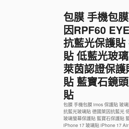
至
包膜 手機包膜
主
要
因RPF60 E
內
容
抗藍光保護貼
貼 低藍光玻璃
萊茵認證保護
貼 藍寶石鏡頭
貼
包膜 手機包膜 imos 保護貼 玻
抗藍光玻璃貼 德國萊因抗藍光 
玻璃螢幕保護貼 藍寶石保護貼 藍寶石
iPhone 17 玻璃貼 iPhone 17 Ai