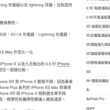
ning 充電線以及 lightning 耳機，沒有提供
2.5D 點膠滿
2.5D平面滿
內的機身顏色。
3D 曲面近滿
V/1A 充電器、Lightning 充電器、
3D全覆蓋滿版
3D滿版強化玻
one XS Max 外型比一比
3D滿版玻璃保
3D熱彎滿版玻
 iPhone X 以及九月推出的 6.5 吋
iPhone
 XR 放在一起做比較。
5G
9H 硬度保護貼
e XR 和 iPhone X 都很不錯，因為筆者
 Plus 系列的 iPhone XS Max 對筆者
AI
e XR 與 iPhone X 相對適合單手操
走，輕便性和攜帶性都讓人頗為滿意。
AirPods Pro
apple