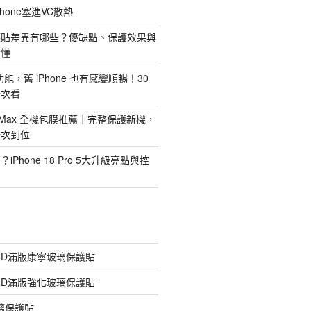
hone塞進VC散熱
護貼差異有哪些？優缺點、保護效果與
看懂
新功能，舊 iPhone 也有感變順暢！30
一次看
 Pro Max 全機包膜推薦｜完整保護新機，
一次到位
Phone 18 Pro 5大升級亮點與控
膠3D滿版康寧玻璃保護貼
膠3D滿版強化玻璃保護貼
玻璃保護貼