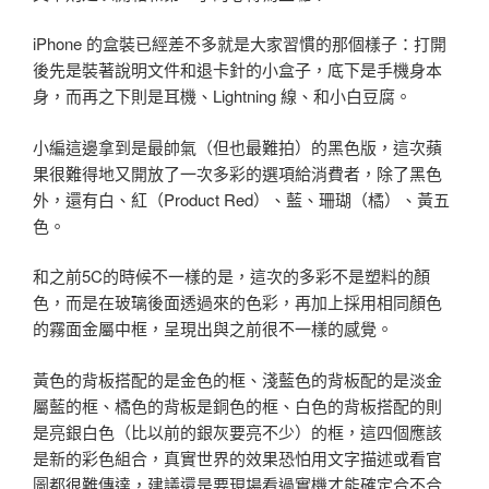
iPhone 的盒裝已經差不多就是大家習慣的那個樣子：打開
後先是裝著說明文件和退卡針的小盒子，底下是手機身本
身，而再之下則是耳機、Lightning 線、和小白豆腐。
小編這邊拿到是最帥氣（但也最難拍）的黑色版，這次蘋
果很難得地又開放了一次多彩的選項給消費者，除了黑色
外，還有白、紅（Product Red）、藍、珊瑚（橘）、黃五
色。
和之前5C的時候不一樣的是，這次的多彩不是塑料的顏
色，而是在玻璃後面透過來的色彩，再加上採用相同顏色
的霧面金屬中框，呈現出與之前很不一樣的感覺。
黃色的背板搭配的是金色的框、淺藍色的背板配的是淡金
屬藍的框、橘色的背板是銅色的框、白色的背板搭配的則
是亮銀白色（比以前的銀灰要亮不少）的框，這四個應該
是新的彩色組合，真實世界的效果恐怕用文字描述或看官
圖都很難傳達，建議還是要現場看過實機才能確定合不合