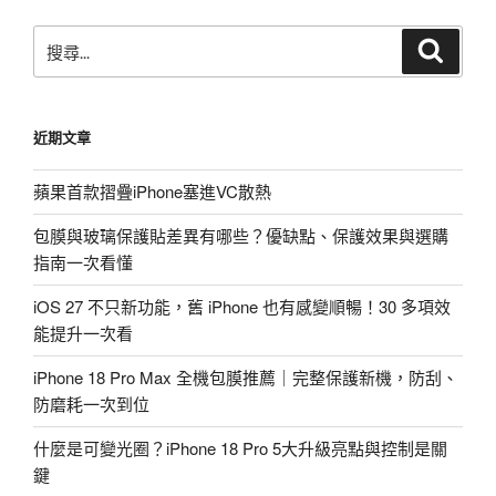
搜
搜
尋
尋
關
鍵
近期文章
字:
蘋果首款摺疊iPhone塞進VC散熱
包膜與玻璃保護貼差異有哪些？優缺點、保護效果與選購
指南一次看懂
iOS 27 不只新功能，舊 iPhone 也有感變順暢！30 多項效
能提升一次看
iPhone 18 Pro Max 全機包膜推薦｜完整保護新機，防刮、
防磨耗一次到位
什麼是可變光圈？iPhone 18 Pro 5大升級亮點與控制是關
鍵