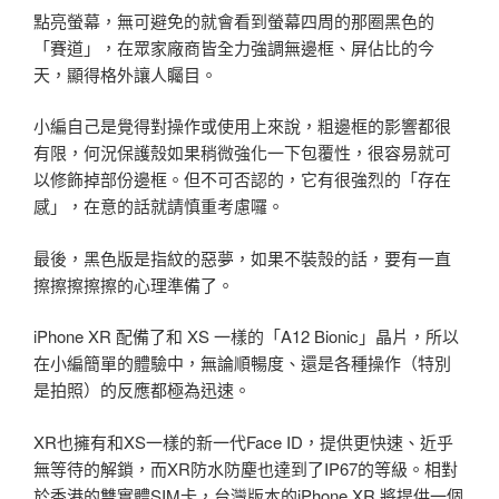
點亮螢幕，無可避免的就會看到螢幕四周的那圈黑色的
「賽道」，在眾家廠商皆全力強調無邊框、屏佔比的今
天，顯得格外讓人矚目。
小編自己是覺得對操作或使用上來說，粗邊框的影響都很
有限，何況保護殼如果稍微強化一下包覆性，很容易就可
以修飾掉部份邊框。但不可否認的，它有很強烈的「存在
感」，在意的話就請慎重考慮囉。
最後，黑色版是指紋的惡夢，如果不裝殼的話，要有一直
擦擦擦擦擦的心理準備了。
iPhone XR 配備了和 XS 一樣的「A12 Bionic」晶片，所以
在小編簡單的體驗中，無論順暢度、還是各種操作（特別
是拍照）的反應都極為迅速。
XR也擁有和XS一樣的新一代Face ID，提供更快速、近乎
無等待的解鎖，而XR防水防塵也達到了IP67的等級。相對
於香港的雙實體SIM卡，台灣版本的iPhone XR 將提供一個