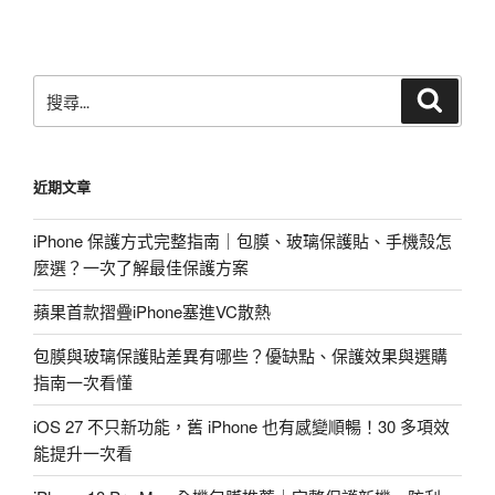
章
搜
搜
尋
尋
關
鍵
近期文章
字:
iPhone 保護方式完整指南｜包膜、玻璃保護貼、手機殼怎
麼選？一次了解最佳保護方案
蘋果首款摺疊iPhone塞進VC散熱
包膜與玻璃保護貼差異有哪些？優缺點、保護效果與選購
指南一次看懂
iOS 27 不只新功能，舊 iPhone 也有感變順暢！30 多項效
能提升一次看