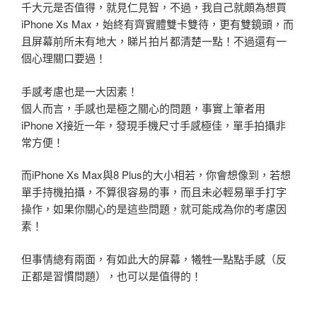
千大元是否值得，就見仁見智，不過，我自己就頗為想買
iPhone Xs Max，始終有齊實體雙卡雙待，更有雙鏡頭，而
且屏幕前所未有地大，睇片拍片都清楚一點！不過還有一
個心理關口要過！
手感考慮也是一大因素！
個人而言，手感也是極之關心的問題，事實上筆者用
iPhone X接近一年，發現手機尺寸手感極佳，單手拍攝非
常方便！
而iPhone Xs Max與8 Plus的大小相若，你會想像到，若想
單手持機拍攝，不算很容易的事，而且未必輕易單手打字
操作，如果你關心的是這些問題，就可能成為你的考慮因
素！
但事情總有兩面，有如此大的屏幕，犧牲一點點手感（反
正都是習慣問題），也可以是值得的！