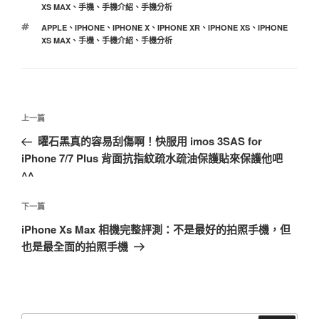
類
XS MAX
、
手機
、
手機介紹
、
手機分析
標
APPLE
、
IPHONE
、
IPHONE X
、
IPHONE XR
、
IPHONE XS
、
IPHONE
籤
XS MAX
、
手機
、
手機介紹
、
手機分析
文
上
上一篇
章
一
曜石黑真的容易刮傷啊！快服用 imos 3SAS for
導
篇
iPhone 7/7 Plus 背面抗指紋疏水疏油保護貼來保護他吧
覽
文
^^
章
下
下一篇
一
iPhone Xs Max 相機完整評測：不是最好的拍照手機，但
篇
也是最全面的拍照手機
文
章