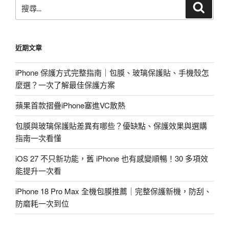
搜
搜
尋
尋
關
鍵
近期文章
字:
iPhone 保護方式完整指南｜包膜、玻璃保護貼、手機殼怎
麼選？一次了解最佳保護方案
蘋果首款摺疊iPhone塞進VC散熱
包膜與玻璃保護貼差異有哪些？優缺點、保護效果與選購
指南一次看懂
iOS 27 不只新功能，舊 iPhone 也有感變順暢！30 多項效
能提升一次看
iPhone 18 Pro Max 全機包膜推薦｜完整保護新機，防刮、
防磨耗一次到位