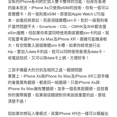
全新的iPhone系列終於加入雙卡雙待的功能，但是在香港
的版本而言，iPhone Xs只使用eSIM的技術，你有一張可以
是實體卡，另一張則是eSIM，即是如Apple Watch LTE版
本，由電訊商登記，而毋須插實體sim卡，對於一般簽約客
戶當然問題不大，Smartone、CSL、CMHK及3HK都支援
eSim服務，但如果你希望同時使用兩張實體sim卡的話，就
可能要考慮iPhone Xs Max及iPhone XR，兩機可能機身較
大，有空間置入兩個實體sim卡槽，如果你經常旅行出
trip，要加入data卡的話，就可以同時使用香港及data卡，
收電話短訊，又可以用data卡上網，方便好多！
三部手機最大的分別及相同之處－鏡頭問題
事實上，iPhone Xs與iPhone Xs Max及iPhone XR三部手機
的後置廣角鏡頭，都是同一組鏡頭，只是iPhone Xs與
iPhone Xs Max擁有雙鏡頭，加多一個長焦距鏡頭，這就看
你的實際需要，如果兩倍鏡頭對你來說很重要的話，那就
清楚不過！
但如果你想玩人像模式，其實iPhone XR也一樣可以模擬出