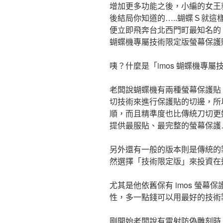
增加更多功能之後，小編的女王
後結局你知道的…..蝴蝶Ｓ就
便立即飛奔台北西門町最知名的「
蝴蝶機專屬技術限定版螢幕保護
咦？什麼是「imos 蝴蝶機專
老闆說蝴蝶機有兩種螢幕保護貼
切技術來進行保護貼的切邊，所
順，而且精準度也比傳統刀切更好
提供最服貼、最完整的螢幕保護
另外還有一般的版本則是傳統的
然選擇「技術限定版」來投資在
尤其是他依舊保有 imos 螢幕
性，多一點錢可以用最好的技術
剛開始老闆說有雷射防偽雕刻時