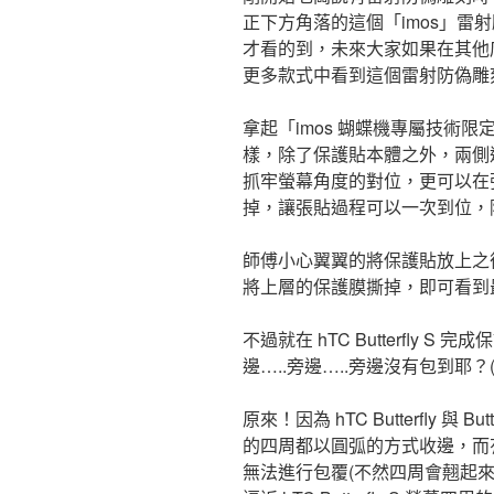
正下方角落的這個「imos」雷
才看的到，未來大家如果在其他店
更多款式中看到這個雷射防偽雕
拿起「imos 蝴蝶機專屬技術
樣，除了保護貼本體之外，兩側
抓牢螢幕角度的對位，更可以在
掉，讓張貼過程可以一次到位，
師傅小心翼翼的將保護貼放上之
將上層的保護膜撕掉，即可看到
不過就在 hTC Butterfly 
邊…..旁邊…..旁邊沒有包到耶？
原來！因為 hTC Butterfly 與 
的四周都以圓弧的方式收邊，而
無法進行包覆(不然四周會翹起來)