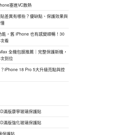
hone塞進VC散熱
護貼差異有哪些？優缺點、保護效果與
看懂
新功能，舊 iPhone 也有感變順暢！30
一次看
 Pro Max 全機包膜推薦｜完整保護新機，
一次到位
Phone 18 Pro 5大升級亮點與控
膠3D滿版康寧玻璃保護貼
膠3D滿版強化玻璃保護貼
玻璃保護貼