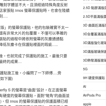
射雕刻字體並不大，且須經過特殊角度反射
2.5D 點膠滿
家張貼 imos 螢幕保護貼時，也會在陸續
刻….
2.5D平面滿
3D 曲面近滿
限定版」的螢幕保護貼，他的包裝確實不太一
還有非常大片的包覆層，不僅可以準確的
3D全覆蓋滿版
張貼的過程中將依附螢幕的灰塵通通黏
3D滿版強化玻
降低灰塵卡在保護貼裡面的瑕疵…..
3D滿版玻璃保
後，也就完成了保護貼的施工，最後只要
3D熱彎滿版玻
最終的成果…
5G
S 完成保護貼施工後，小編問了一下師傅….旁
9H 硬度保護貼
(如下圖)
AI
Butterfly S 的螢幕是”曲面”設計，在正面螢幕
有硬度的螢幕保護貼，面對”彎角”的曲面並
AirPods Pro
，但 imos 的螢幕保護貼的保護面積已經
apple