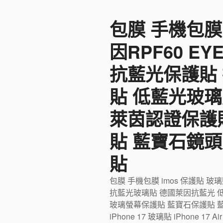
至
包膜 手機包膜
主
要
因RPF60 E
內
容
抗藍光保護貼
貼 低藍光玻璃
萊茵認證保護
貼 藍寶石鏡頭
貼
包膜 手機包膜 imos 保護貼 玻
抗藍光玻璃貼 德國萊因抗藍光 
玻璃螢幕保護貼 藍寶石保護貼 藍寶石
iPhone 17 玻璃貼 iPhone 17 Ai