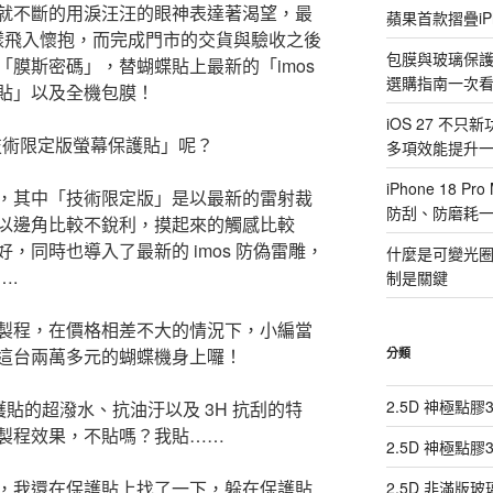
就不斷的用淚汪汪的眼神表達著渴望，最
蘋果首款摺疊iP
這樣飛入懷抱，而完成門市的交貨與驗收之後
包膜與玻璃保
膜斯密碼」，替蝴蝶貼上最新的「imos
選購指南一次
貼」以及全機包膜！
iOS 27 不只
屬技術限定版螢幕保護貼」呢？
多項效能提升
iPhone 18
，其中「技術限定版」是以最新的雷射裁
防刮、防磨耗
以邊角比較不銳利，摸起來的觸感比較
，同時也導入了最新的 imos 防偽雷雕，
什麼是可變光圈？i
….
制是關鍵
製程，在價格相差不大的情況下，小編當
這台兩萬多元的蝴蝶機身上囉！
分類
2.5D 神極點
保護貼的超潑水、抗油汙以及 3H 抗刮的特
製程效果，不貼嗎？我貼……
2.5D 神極點
，我還在保護貼上找了一下，躲在保護貼
2.5D 非滿版