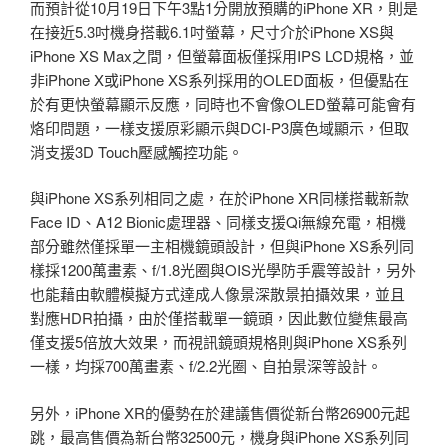
而預計從10月19日下午3點1分開放預購的iPhone XR，則是
在接近5.3吋機身搭載6.1吋螢幕，尺寸介於iPhone XS與
iPhone XS Max之間，但螢幕面板僅採用IPS LCD規格，並
非iPhone X或iPhone XS系列採用的OLED面板，但優點在
於有更快螢幕顯示反應，同時也不會像OLED螢幕可能會有
烙印問題，一樣支援原彩顯示與DCI-P3廣色域顯示，但取
消支援3D Touch壓感觸控功能。
與iPhone XS系列相同之處，在於iPhone XR同樣搭載新款
Face ID、A12 Bionic處理器、同樣支援Qi無線充電，相機
部分雖然僅採單一主相機鏡頭設計，但與iPhone XS系列同
樣採1200萬畫素、f/1.8光圈與OIS光學防手震等設計，另外
也能藉由軟體模擬方式達成人像景深散景拍攝效果，並且
對應HDR拍攝，由於僅搭載單一鏡頭，因此數位變焦最高
僅支援5倍放大效果，而視訊鏡頭規格則與iPhone XS系列
一樣，均採700萬畫素、f/2.2光圈、自拍景深等設計。
另外，iPhone XR的優勢在於建議售價從新台幣26900元起
跳，最高售價為新台幣32500元，機身與iPhone XS系列同