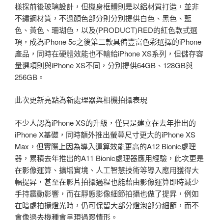
樣採前後玻璃設計，但機身框體則是以鋁材質打造，並非
不鏽鋼材質，不過顏色部分則分別提供白色、黑色、藍
色、黃色、珊瑚色，以及(PRODUCT)RED的紅色款式選
項，成為iPhone 5c之後第二款具備豐富色彩選擇的iPhone
產品，同時在硬體效能也不輸給iPhone XS系列，但儲存容
量選項則與iPhone XS不同，分別提供64GB、128GB與
256GB。
此次更新亮點為新處理器與相機拍攝表現
不少人認為iPhone XS的升級，僅只是建立在去年推出的
iPhone X基礎，同時額外推出螢幕尺寸更大的iPhone XS
Max，但實際上因為導入運算效能更高的A12 Bionic處理
器，累積去年推出的A11 Bionic處理器應用經驗，此次更是
在影像運算、擴增實境、人工智慧技術等導入應用獲得大
幅提昇，甚至在影片拍攝過程也能藉由影像運算即時減少
手持震動影響，而在靜態影像細節拍攝也做了提昇，例如
在暗處拍攝燈光時，仍可保留大部分燈泡部分細節，而不
會像過去機種會呈現過曝情形。