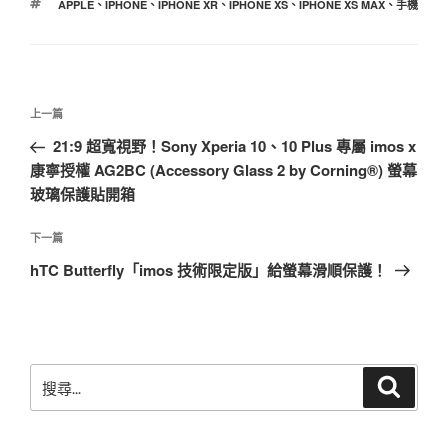
標
APPLE
、
IPHONE
、
IPHONE XR
、
IPHONE XS
、
IPHONE XS MAX
、
手機
籤
文
上
上一篇
章
一
21:9 超寬視野！Sony Xperia 10、10 Plus 專屬 imos x
導
篇
康寧授權 AG2BC (Accessory Glass 2 by Corning®) 螢幕
覽
文
玻璃保護貼開箱
章
下
下一篇
一
hTC Butterfly「imos 技術限定版」給螢幕滑順保護！
篇
文
章
搜
搜
尋
尋
關
鍵