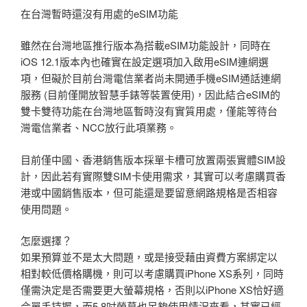
在台灣暫時還沒有用處的eSIM功能
雖然在台灣地區推行版本為搭載eSIM功能設計，同時在
iOS 12.1版本內也確實在設定選項加入啟用eSIM連網選
項，但礙於目前台灣電信業者尚未開通手機eSIM通話連網
服務 (目前僅開放智慧手錶等裝置使用)，因此結合eSIM的
雙卡雙待功能在台灣地區暫時沒有實質用處，僅能等待台
灣電信業者、NCC放行此項業務。
目前僅中國、香港銷售版本採單卡槽可放置兩張實體SIM設
計，因此若有實際雙SIM卡使用需求，其實可以考慮購買香
港或中國銷售版本，但可能還是要留意網路規格是否相容
使用問題。
怎麼選擇？
如果預算並不是太大問題，或是接受藉由資費方案綁定以
相對較低價格購機，則可以考慮購買iPhone XS系列，同時
僅需決定是否需要更大螢幕規格，否則以iPhone XS恰好適
合單手持握，而5.8吋螢幕也足夠使用情況來看，其實已經