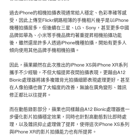
過去iPhone的相機拍攝表現通常給人穩定、色彩準確等感
受，因此上傳至Flickr網路相簿的手機相片幾乎是以iPhone
機種拍攝居多，但後續在三星、LG、Sony，甚至更多中國
品牌如華為、小米等手機品牌均著重提昇相機拍攝功能
後，雖然還是許多人透過iPhone機種拍攝，開始有更多人
傾向使用其他品牌手機相機拍攝。
因此，蘋果顯然在此次推出的iPhone XS與iPhone XR系列
攜手不少經驗，不但大幅提昇夜間拍攝表現，更藉由A12
Bionic處理器將諸多複雜背光拍攝細節表現處理更好，甚至
在人像拍攝也做了大幅度的改善，無論在廣角變形、雜訊
修正都比以往提昇。
而在動態錄影部分，蘋果也同樣藉由A12 Bionic處理器進一
步優化影片拍攝穩定效果，同時也針對高動態對比即時處
理，以及雜訊抑止處理做了提昇，使得這次iPhone XS系列
與iPhone XR的影片拍攝能力也有所提昇。