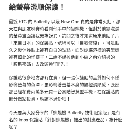
給螢幕滑順保護！
最近 hTC 的 Butterfly 以及 New One 真的是非常火紅，那
天在與朋友喇賽時看到他手中的蝴蝶機，但對於他霧濛濛
的螢幕畫面讓我頗為訝異，詢問之後才知道原來他貼了片
「來自日本」的保護貼，號稱可以「自我修復」，可是貼
久之後保護貼上卻有白白的點點，面對蝴蝶這樣的美型機
卻有如此的怪樣子，二話不說拉他到小編之前介紹過的
「膜斯密碼」去改頭換”面”先！
保護貼很多地方都有在賣，但一張保護貼的品質如何不僅
影響螢幕的色澤，更影響著螢幕本身的觸控滑順感，既然
都已經花費兩萬多元買一台高階智慧型手機，在保護貼的
部分做點投資，應該不過份吧！
今天要與大家分享的「蝴蝶機 Butterfly 技術限定版」是有
名的 imos 保護貼「針對蝴蝶機」推出的對應產品，為什麼
呢？