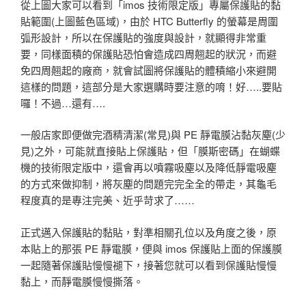
從上圖大家可以看到「imos 技術限定版」專屬保護貼的黏
貼範圍(上圖藍色區域)，由於 HTC Butterfly 的螢幕是周圍
弧形設計，所以在保護貼的強度與設計，就顯得非常重
要，同樣面積的保護貼恐怕會造成四周翹起的狀況，而避
免四周翹起的廠商，就會試圖將保護貼的體積縮小來避開
這樣的問題，這部分是大家選購時要注意的唷！好…..要貼
囉！不過…還有….
一般店家即便做完酒精清潔(常見)與 PE 靜電膜沾黏灰塵(少
見)之外，可能就直接貼上保護貼，但「膜斯密碼」在蝴蝶
機的技術限定版中，還會再以噴霧吸塵以及降低靜電吸塵
的方式來做抑制，將灰塵的問題完完全全的帶走，其龜毛
程度真的是專注完美、近乎苛求了……
正式邁入保護貼的黏貼，對準相關孔位以及角度之後，原
本貼上的那張 PE 靜電膜，便與 imos 保護貼上面的保護膜
一起隨著保護貼慢慢褪下，接著您就可以看到保護貼慢慢
黏上，而靜電膜慢慢撕落。