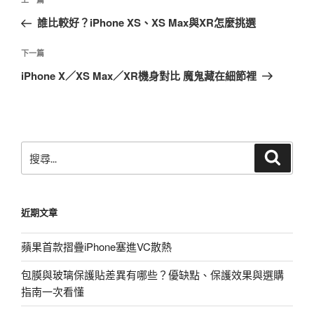
上
章
一
誰比較好？iPhone XS、XS Max與XR怎麼挑選
導
篇
覽
文
下
下一篇
章
一
iPhone X／XS Max／XR機身對比 魔鬼藏在細節裡
篇
文
章
搜
搜
尋
尋
關
鍵
近期文章
字:
蘋果首款摺疊iPhone塞進VC散熱
包膜與玻璃保護貼差異有哪些？優缺點、保護效果與選購
指南一次看懂