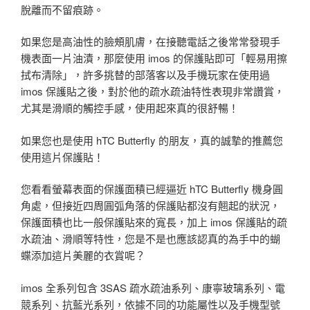
脫離而不留痕跡。
如果您是高油性的臉頰肌膚，在接聽電話之後常常發現手
機表面一片油漬，那麼使用 imos 的保護貼即可「輕易用擦
拭布清除」，許多挑替的部落客以及手機玩家在使用過
imos 保護貼之後，對於他的疏水疏油特性表現非常讚賞，
尤其是滑順的觸控手感，使用起來真的很舒暢！
如果您也是使用 hTC Butterfly 的朋友，真的誠摯的推薦您
使用這片保護貼！
您看看螢幕表面的保護面積已經逼近 hTC Butterfly 機身圓
角處，但接近四周圓弧角落的保護貼都沒有翹起的狀況，
保護面積也比一般保護貼來的寬長，加上 imos 保護貼的疏
水疏油、滑順等特性，您是不是也應該認真的為手中的蝴
蝶添加這片美麗的衣賞呢？
imos 全系列包含 3SAS 疏水疏油系列、康寧玻璃系列、電
競系列、抗藍光系列，依據不同的功能屬性以及手機型號