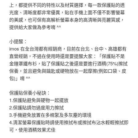
上，都提供不同的特性以及材質選擇，每一款保護貼的透
光度、清晰度都非常優異，貼在手機上面不僅不影響螢幕
的美感，也可保有高解析螢幕本身的高清晰與亮麗質感，
提供給大家做為參考唷 ^^
小提醒：
imos 在全台灣都有經銷商，目前在台北、台中、高雄都有
直營經銷，不過在使用時還是要提醒大家：「保護貼不是
金鐘罩鐵布衫，貼了保護貼之後還是要進行酒精(75%)擦拭
保養，並且避免與鑰匙或硬物放在一起摩擦(例如口袋、皮
包)」唷 ^^
保護貼保養小秘訣：
1.保護貼避免與硬物一起擺放
2.保護貼請勿過度用力擦拭
3.手機避免放置在多棉絮及多灰塵的環境
4.清潔螢幕保護貼時請使用擦拭布或擦拭布沾水輕輕擦拭即
可，使用酒精效果尤佳