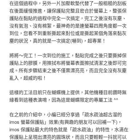
在這個過程中，另外一片加壓軟墊代替了一般粗糙的刮板
在後面緩慢推進，讓保護貼完整且密合於螢幕上，整張保
護貼在黏貼的過程中完全一次搞定，完工之後沒有灰塵、
沒有氣泡、沒有棉絮，最神奇的是連螢幕四周角度都一次
到位，您看不到重新撕起來對位或是撕起某個角落來黏灰
塵的狀況，真的就是一次搞定(嚇到)，超專業！
將將～完工！一次到位的施工，黏貼完成之後只要撕掉保
護貼上的膠膜，用擦拭布將螢幕表面擦拭清潔之後即可完
成。所有步驟結束之後不僅票漂亮亮，而且完全沒有灰塵
亂入，超威的啦！
這樣的工法目前只在蝴蝶機上提供，其他機種目前讚時無
緣看到這種表演唷，因為這是蝴蝶限定的專屬工法 ^^
在之前的介紹中，小編已經分享過「疏水疏油超古溜的
imos 螢幕保護貼」效果(有興趣的朋友可以回補一下)，
imos 保護貼最大的特色就是「疏水疏油」的特性，水滴在
保護貼上呈現出漂亮的圓珠狀，而且只要輕輕一抖就可以