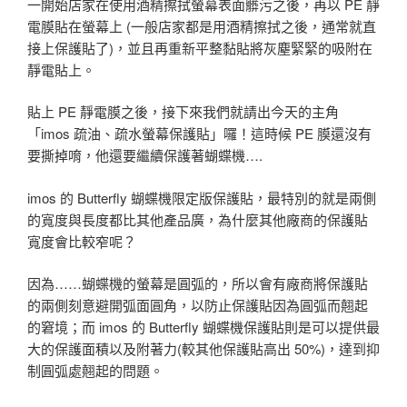
一開始店家在使用酒精擦拭螢幕表面髒污之後，再以 PE 靜
電膜貼在螢幕上 (一般店家都是用酒精擦拭之後，通常就直
接上保護貼了)，並且再重新平整黏貼將灰塵緊緊的吸附在
靜電貼上。
貼上 PE 靜電膜之後，接下來我們就請出今天的主角
「imos 疏油、疏水螢幕保護貼」囉！這時候 PE 膜還沒有
要撕掉唷，他還要繼續保護著蝴蝶機….
imos 的 Butterfly 蝴蝶機限定版保護貼，最特別的就是兩側
的寬度與長度都比其他產品廣，為什麼其他廠商的保護貼
寬度會比較窄呢？
因為……蝴蝶機的螢幕是圓弧的，所以會有廠商將保護貼
的兩側刻意避開弧面圓角，以防止保護貼因為圓弧而翹起
的窘境；而 imos 的 Butterfly 蝴蝶機保護貼則是可以提供最
大的保護面積以及附著力(較其他保護貼高出 50%)，達到抑
制圓弧處翹起的問題。