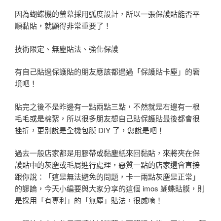
因為蝴蝶機的螢幕採用弧度設計，所以一張保護貼能否平
順黏貼，就顯得非常重要了！
技術限定、無塵貼法、強化保護
有自己貼過保護貼的朋友應該都遇過「保護貼卡塵」的窘
境吧！
貼完之後不是昨邊有一點兩點三點，不然就是右邊有一根
毛毛或是棉絮，所以很多朋友想自己貼保護貼最後都會很
挫折，更別說是全機包膜 DIY 了，您說是吧！
過去一般店家都是用膠帶或黏塵紙來回黏貼，來將夾在保
護貼中的灰塵或毛屑進行處理，惡質一點的店家還會直接
跟你說：「這是無法避免的問題，卡一兩點灰塵是正常」
的謬論，今天小編要與大家分享的這個 imos 蝴蝶貼膜，則
是採用「有專利」的「無塵」貼法，很威唷！