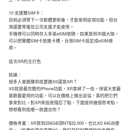
10 支援雙SIM卡：
目前必須等下一次軟體更新後，才能使用這項功能，但台
灣還要等電信公司支援才能使用。
手機裡可以同時存入多張eSIM號碼，如果是到中國大陸，
可以把實體SIM卡放進卡槽，台灣SIM卡設定成eSIM使
用。
這次XR的主打色
結論：
很多人會猶豫到底要選XS還是XR？
XS就是最完整的iPhone功能，XR拿掉了一些，保留大家最
喜歡最愛用的功能，可以在價格上做出妥協，真的把它們
拿來對比，對XR來說是殘忍了點，下面提供幾個思考點，
想想看到底哪一款適合你？
價格考量：XR買到256GB頂NT$32,500，也比XS 64GB便
宜。（如果你真的喜歡XS，最好是好好整頓你的手機容