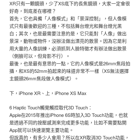
XR只有一顆鏡頭，少了XS底下的長焦鏡頭，大家一定會很
好奇，到底差在哪裡？
首先，它也具備「人像模式」和「景深控制」，但人像模
式只有最後歡迎的三種，不包括舞台燈光和舞台燈光黑
白；其次，也是最需要注意的是，它只能對「人像」做出
景深，動物或物件，沒辦法做出漂亮的散景。因為它是利
用大量的人像訓練，必須抓到人臉特徵才有辦法做出散景
（側臉可以，但背影不行）。
最後，也是最有意思的一點，它的人像模式是26mm焦段拍
攝，和XS的52mm拍起來的味道非常不一樣（XS無法選擇
主鏡頭26mm焦段做人像模式）。
下，iPhone XR、上，iPhone XS Max
6 Haptic Touch觸覺觸控取代3D Touch：
Apple在2015年推出iPhone 6S時加入3D Touch功能，也就
是透過不同的按壓感測來完成更多功能，比如不需要點開
App就可以快速瀏覽主要功能。
但說真的，有多少人會用？所以在XR取消3D Touch功能，