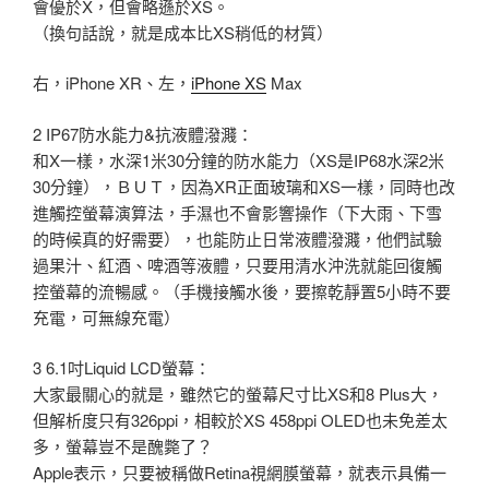
會優於X，但會略遜於XS。
（換句話說，就是成本比XS稍低的材質）
右，iPhone XR、左，
iPhone XS
Max
2 IP67防水能力&抗液體潑濺：
和X一樣，水深1米30分鐘的防水能力（XS是IP68水深2米
30分鐘），ＢＵＴ，因為XR正面玻璃和XS一樣，同時也改
進觸控螢幕演算法，手濕也不會影響操作（下大雨、下雪
的時候真的好需要），也能防止日常液體潑濺，他們試驗
過果汁、紅酒、啤酒等液體，只要用清水沖洗就能回復觸
控螢幕的流暢感。（手機接觸水後，要擦乾靜置5小時不要
充電，可無線充電）
3 6.1吋Liquid LCD螢幕：
大家最關心的就是，雖然它的螢幕尺寸比XS和8 Plus大，
但解析度只有326ppi，相較於XS 458ppi OLED也未免差太
多，螢幕豈不是醜斃了？
Apple表示，只要被稱做Retina視網膜螢幕，就表示具備一