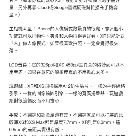
量，另外再靠iCloud或Google雲端硬碟幫忙擴充手機容
量。）
主相機考量：iPhone的人像模式散景真的很殺，靠這個小
功能就可以把物件、美食和人物拍得更好看，XR只能針對
「人」做人像模式，如果很喜歡拍照，一定會覺得很失
落。
LCD螢幕：它的326ppi和XS 458ppi差異真的微妙到可以不
用考慮，如果在意它的解析度真的不用擔心太多。
玩遊戲：XR和XS同樣採用A12仿生晶片、一樣的神經網絡
引擎、一樣的圖像繪圖引擎、一樣的寬廣揚聲器，玩遊戲
絕對很流暢反而不用擔心。
手感：不鏽鋼和鋁金屬還有差，不鏽鋼就是可以打磨的比
較薄XS和XS Max都是厚度7.7mm、XR則是8.3mm，這
0.6mm的差距其實很有感。