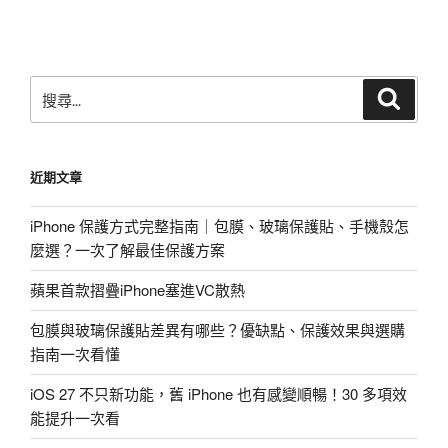
章
搜
搜
尋
尋
關
鍵
近期文章
字:
iPhone 保護方式完整指南｜包膜、玻璃保護貼、手機殼怎
麼選？一次了解最佳保護方案
蘋果首款摺疊iPhone塞進VC散熱
包膜與玻璃保護貼差異有哪些？優缺點、保護效果與選購
指南一次看懂
iOS 27 不只新功能，舊 iPhone 也有感變順暢！30 多項效
能提升一次看