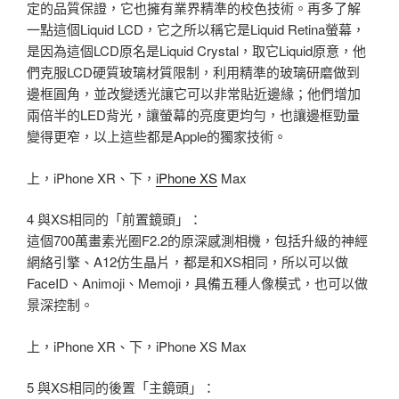
定的品質保證，它也擁有業界精準的校色技術。再多了解
一點這個Liquid LCD，它之所以稱它是Liquid Retina螢幕，
是因為這個LCD原名是Liquid Crystal，取它Liquid原意，他
們克服LCD硬質玻璃材質限制，利用精準的玻璃研磨做到
邊框圓角，並改變透光讓它可以非常貼近邊緣；他們增加
兩倍半的LED背光，讓螢幕的亮度更均勻，也讓邊框勁量
變得更窄，以上這些都是Apple的獨家技術。
上，iPhone XR、下，
iPhone XS
Max
4 與XS相同的「前置鏡頭」：
這個700萬畫素光圈F2.2的原深感測相機，包括升級的神經
網絡引擎、A12仿生晶片，都是和XS相同，所以可以做
FaceID、Animoji、Memoji，具備五種人像模式，也可以做
景深控制。
上，iPhone XR、下，iPhone XS Max
5 與XS相同的後置「主鏡頭」：