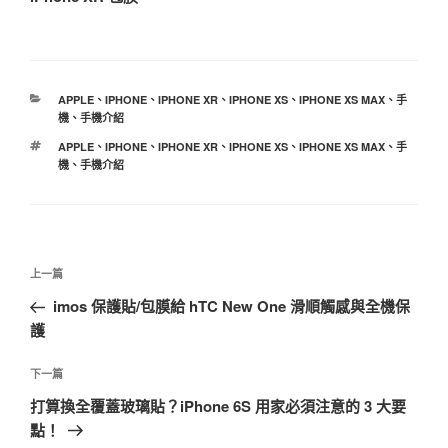
分
APPLE
、
IPHONE
、
IPHONE XR
、
IPHONE XS
、
IPHONE XS MAX
、
手
類
機
、
手機介紹
標
APPLE
、
IPHONE
、
IPHONE XR
、
IPHONE XS
、
IPHONE XS MAX
、
手
籤
機
、
手機介紹
文
上
上一篇
章
一
imos 保護貼/包膜給 hTC New One 滑順觸感與全機保
導
篇
護
覽
文
章
下
下一篇
一
打算換全覆蓋玻璃貼？iPhone 6S 用家必須注意的 3 大要
篇
點！
文