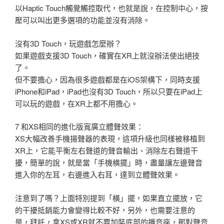
以Haptic Touch觸覺觸控取代，也就是說，在控制中心，按
壓可以叫出更多選項的功能並沒有消除。
沒有3D Touch，玩遊戲怎麼辦？
如果遊戲支援3D Touch，確實在XR上就沒辦法使出絕技
了。
但不要擔心，因為很多遊戲都是在iOS架構下，同時支援
iPhone和iPad，iPad也沒有3D Touch，所以只要在iPad上
可以玩的遊戲，在XR上都不用擔心。
7 和XS相同的進化版寬廣立體聲效果：
XS大幅改善手機揚聲器的表現，這項升級也同樣被移植到
XR上，它能平衡左右聲道的聲音輸出、消除左右聲道干
擾，簡單的說，就是當「手機橫擺」時，盡量讓左邊聲音
進入你的左耳，右邊進入右耳，達到立體聲效果。
注意到了嗎？上面特別提到「橫」擺，如果直立擺放，它
的干擾抵銷能力會變得比較不好，另外，也需要注意的
是，拜託，拿XS或XR就不要加裝底部的擴音座，那對聲音