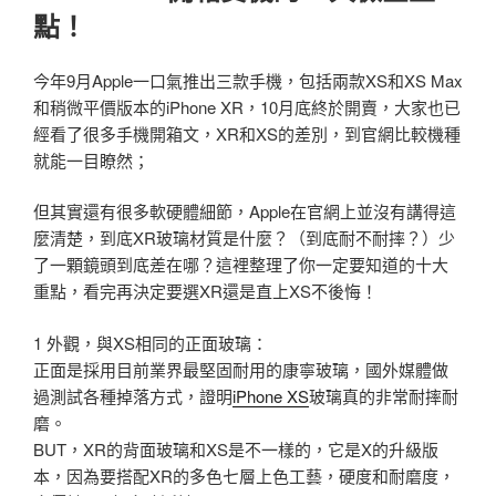
點！
今年9月Apple一口氣推出三款手機，包括兩款XS和XS Max
和稍微平價版本的iPhone XR，10月底終於開賣，大家也已
經看了很多手機開箱文，XR和XS的差別，到官網比較機種
就能一目瞭然；
但其實還有很多軟硬體細節，Apple在官網上並沒有講得這
麼清楚，到底XR玻璃材質是什麼？（到底耐不耐摔？）少
了一顆鏡頭到底差在哪？這裡整理了你一定要知道的十大
重點，看完再決定要選XR還是直上XS不後悔！
1 外觀，與XS相同的正面玻璃：
正面是採用目前業界最堅固耐用的康寧玻璃，國外媒體做
過測試各種掉落方式，證明
iPhone XS
玻璃真的非常耐摔耐
磨。
BUT，XR的背面玻璃和XS是不一樣的，它是X的升級版
本，因為要搭配XR的多色七層上色工藝，硬度和耐磨度，