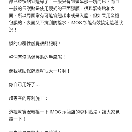
都已經快貼到邊緣了，一般只有到螢幕那一塊而已，而且
一般的保護貼是使用硬式的平面膠膜，很難緊密貼和表
面，所以周圍常有可能會翹起來或是入塵，但如果用全機
包膜的，表面又不抗刮防撥水，iMOS 卻能有效搞定這種狀
況！
膜的包覆性感覺很舒服啊！
整個有沒貼保護貼的手感呢！
像我我貼保鮮膜就很大一片啊！
你自己用好了…
超專業的專利施工：
這裡就實況轉播一下 iMOS 示範店的專利貼法，讓大家見
識一下！