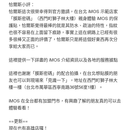
恰爾斯小評：
恰爾斯這次很榮幸得到官方邀請，在台北 iMOS 示範店家
「膜斯密碼」（西門町獅子林大樓）親身體驗 iMOS 的保
護貼，恰爾斯覺得最棒的就是其防水、疏油的特性，指紋
也很不容易在上面留下痕跡，事實上這在網路上已經有很
多很棒又正面的評價了，恰爾斯只是將這個好東西再次分
享給大家而已。
這裡提供一下詳盡的 iMOS 介紹資訊以及各地的服務據點
這裡也謝謝「膜斯密碼」的配合拍攝，在台北想貼膜的朋
友也可以到現場來「見識一下」，地址在西門町獅子林大
樓一樓（台北市萬華區西寧南路36號56室1樓）。
iMOS 在全台都有加盟門市，有興趣了解的朋友真的可以去
體驗看看！
==更新==
現在也有高雄店囉！