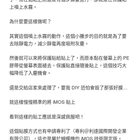
上噴上水霧。
為什麼要這樣做呢？
其實這個噴上水霧的動作，這個小撇步的目的就是為了要
去除靜電力，減少靜電再度吸附灰塵。
然後就可以來將保護貼給貼上了，而原本黏在螢幕上的 PE
膠帶從螢幕表面褪去，保護貼直接隨後貼上，這個技巧大
幅降低了入塵機會。
還是交給店家來處理了，要我 DIY 恐怕會毀了那張好膜…
就這樣慢慢精準的將 iMOS 貼上
看到這樣的貼工應該是深感佩服吧！
這個貼膜方式也有申請專利了（專利＠利達國際開發企業
有限公司），這也是屬於蝴蝶機的 iMOS 技術限定版。