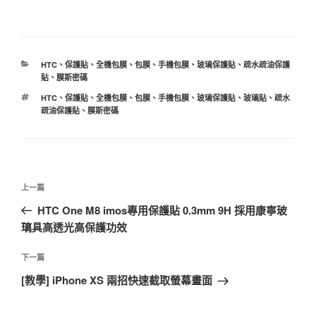
分
HTC
、
保護貼
、
全機包膜
、
包膜
、
手機包膜
、
玻璃保護貼
、
疏水疏油保護
類
貼
、
膜斯密碼
標
HTC
、
保護貼
、
全機包膜
、
包膜
、
手機包膜
、
玻璃保護貼
、
玻璃貼
、
疏水
籤
疏油保護貼
、
膜斯密碼
文
上
上一篇
章
一
HTC One M8 imos專用保護貼 0.3mm 9H 採用康寧玻
導
篇
璃具高透光高保護功效
覽
文
章
下
下一篇
一
[教學] iPhone XS 兩招快速截取螢幕畫面
篇
文