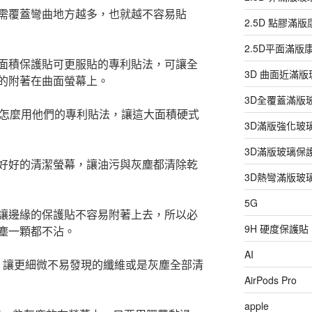
需覆蓋彎曲地方越多，也就越不容易貼
2.5D 點膠滿
2.5D平面滿
面積保護貼可更服貼的專利貼法，可讓全
3D 曲面近滿
的附著在曲面螢幕上。
3D全覆蓋滿版
店怎麼用他們的專利貼法，讓這大面積硬式
3D滿版強化玻
3D滿版玻璃保
好好的清潔螢幕，讓油污與灰塵都清除乾
3D熱彎滿版玻
5G
讓邊緣的保護貼不容易附著上去，所以必
9H 硬度保護貼
塵一顆都不沾。
AI
帶，讓更細微不易發現的纖維或是灰塵全部清
AirPods Pro
apple