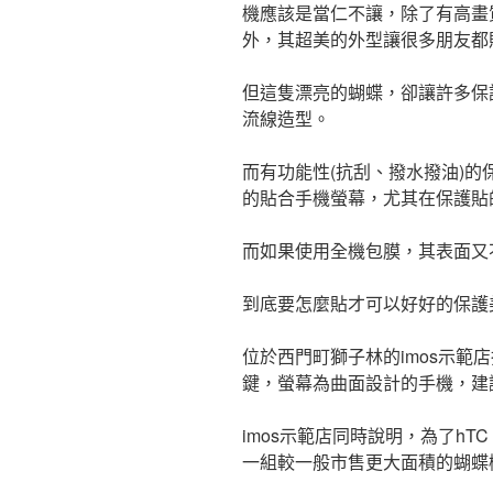
機應該是當仁不讓，除了有高畫質
外，其超美的外型讓很多朋友都
但這隻漂亮的蝴蝶，卻讓許多保
流線造型。
而有功能性(抗刮、撥水撥油)
的貼合手機螢幕，尤其在保護貼
而如果使用全機包膜，其表面又
到底要怎麼貼才可以好好的保護
位於西門町獅子林的imos示範
鍵，螢幕為曲面設計的手機，建
imos示範店同時說明，為了hTC 
一組較一般市售更大面積的蝴蝶