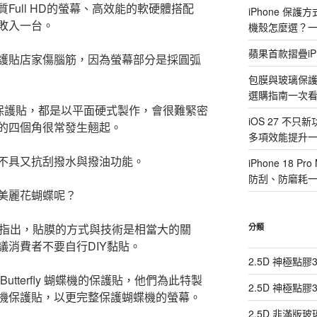
Full HD的螢幕、高效能的軟硬體搭配
iPhone 保
敗入一台。
機殼怎麼選？
蘋果首款摺疊iP
護貼店家傷腦筋，因為螢幕部分是採圓弧
包膜與玻璃保
選購指南一次
的保護貼，都是以平面硬式製作，會很難緊密
iOS 27 不只
的四個角很常發生翹起。
多項效能提升
不具又抗刮撥水與撥油功能。
iPhone 18
防刮、防磨耗
美麗花蝴蝶呢？
店指出，貼膜的方式與技術是相當大的關
分類
議消費者不要自行DIY黏貼。
2.5D 神極點
Butterfly 蝴蝶機的保護貼，他們為此特製
2.5D 神極點
機保護貼，以更完整保護蝴蝶機的螢幕。
2.5D 非滿版