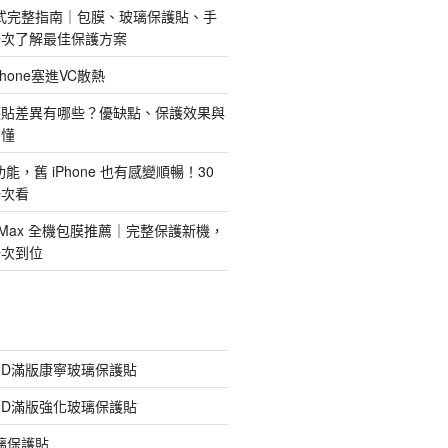
護方式完整指南｜包膜、玻璃保護貼、手
一次了解最佳保護方案
hone塞進VC散熱
護貼差異有哪些？優缺點、保護效果與
看懂
新功能，舊 iPhone 也有感變順暢！30
一次看
 Pro Max 全機包膜推薦｜完整保護新機，
一次到位
膠3D滿版康寧玻璃保護貼
膠3D滿版強化玻璃保護貼
玻璃保護貼