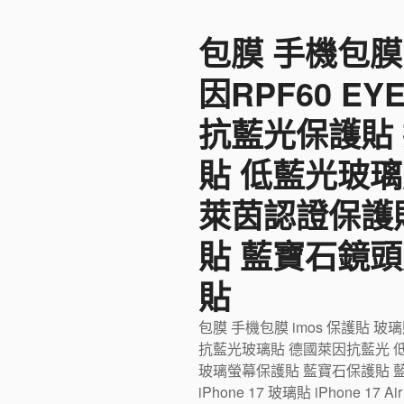
至
包膜 手機包膜
主
要
因RPF60 E
內
容
抗藍光保護貼
貼 低藍光玻璃
萊茵認證保護
貼 藍寶石鏡頭
貼
包膜 手機包膜 imos 保護貼 玻
抗藍光玻璃貼 德國萊因抗藍光 
玻璃螢幕保護貼 藍寶石保護貼 藍寶石
iPhone 17 玻璃貼 iPhone 17 Ai