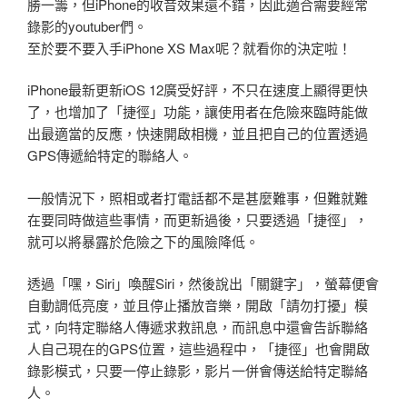
勝一籌，但iPhone的收音效果還不錯，因此適合需要經常
錄影的youtuber們。
至於要不要入手iPhone XS Max呢？就看你的決定啦！
iPhone最新更新iOS 12廣受好評，不只在速度上顯得更快
了，也增加了「捷徑」功能，讓使用者在危險來臨時能做
出最適當的反應，快速開啟相機，並且把自己的位置透過
GPS傳遞給特定的聯絡人。
一般情況下，照相或者打電話都不是甚麼難事，但難就難
在要同時做這些事情，而更新過後，只要透過「捷徑」，
就可以將暴露於危險之下的風險降低。
透過「嘿，Siri」喚醒Siri，然後說出「關鍵字」，螢幕便會
自動調低亮度，並且停止播放音樂，開啟「請勿打擾」模
式，向特定聯絡人傳遞求救訊息，而訊息中還會告訴聯絡
人自己現在的GPS位置，這些過程中，「捷徑」也會開啟
錄影模式，只要一停止錄影，影片一併會傳送給特定聯絡
人。