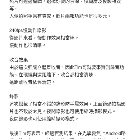
照片可透過編輯，選擇你要的景深、模糊度及後製特效
等。
人像拍照相當有質感，照片編輯功能也是很多元。
240fps慢動作錄影
從影片來看，慢動作效果相當棒。
慢動作也很清晰。
收音效果
由於這次強調立體聲收音，因此Tim哥就要來實測錄音功
能。在環繞與遠距離下，收音都相當清楚。
遠距離收音依舊清楚。
錄影
這次搭載了相當不錯的錄影防手震效果，正面鏡頭拍攝影
片也不致於太晃。夜間錄影也可使用縮時攝影模式。
夜間錄影也可使用縮時攝影模式。
最後Tim哥表示，經過實測結果，在光學變焦上Android略