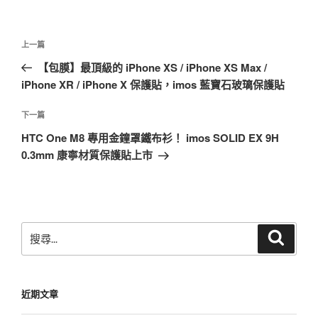
文
上
上一篇
章
一
【包膜】最頂級的 iPhone XS / iPhone XS Max /
導
篇
iPhone XR / iPhone X 保護貼，imos 藍寶石玻璃保護貼
覽
文
章
下
下一篇
一
HTC One M8 專用金鐘罩鐵布衫！ imos SOLID EX 9H
篇
0.3mm 康寧材質保護貼上市
文
章
搜
搜
尋
尋
關
鍵
近期文章
字: