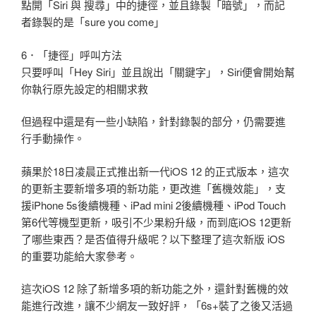
點開「Siri 與 搜尋」中的捷徑，並且錄製「暗號」，而記
者錄製的是「sure you come」
6．「捷徑」呼叫方法
只要呼叫「Hey Siri」並且說出「關鍵字」，Siri便會開始幫
你執行原先設定的相關求救
但過程中還是有一些小缺陷，針對錄製的部分，仍需要進
行手動操作。
蘋果於18日凌晨正式推出新一代iOS 12 的正式版本，這次
的更新主要新增多項的新功能，更改進「舊機效能」，支
援iPhone 5s後續機種、iPad mini 2後續機種、iPod Touch
第6代等機型更新，吸引不少果粉升級，而到底iOS 12更新
了哪些東西？是否值得升級呢？以下整理了這次新版 iOS
的重要功能給大家參考。
這次iOS 12 除了新增多項的新功能之外，還針對舊機的效
能進行改進，讓不少網友一致好評，「6s+裝了之後又活過