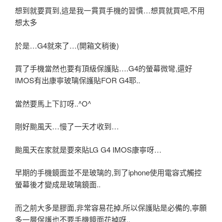
想到就要買到,這是我一貫買手機的習慣…想買就買吧,不用
想太多
於是…G4就來了…(開箱文稍後)
買了手機當然也要有頂級保護貼….G4的螢幕微彎,還好
IMOS有出康寧玻璃保護貼FOR G4耶..
當然要馬上下訂呀..^O^
剛好颱風天…慢了一天才收到…
颱風天在家就是要來貼LG G4 IMOS康寧呀…
早期的手機鏡面並不是玻璃的,到了iphone使用電容式觸控
螢幕後才變成是玻璃鏡面..
而之前大多是膠面,非常容易花掉,所以保護貼是必備的,寧願
多一層保護也不要手機鏡面花掉呀..