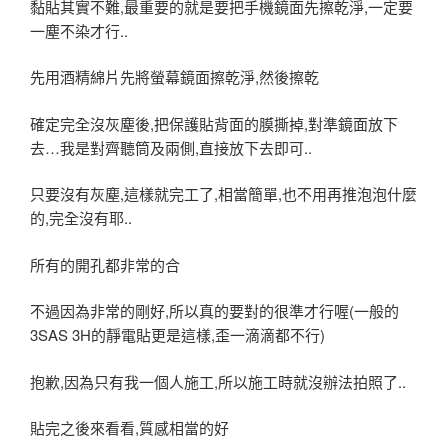
黏貼其實不難,最重要的就是要把手機鏡面先擦乾淨,一定要
一塵不染才行..
先用酒精綿片先將螢幕鏡面擦乾淨,然後擦乾
確定完全沒灰塵後,把保護貼背面的膜撕掉,對準鏡面放下
去…我是對齊聽筒及兩側,直接放下去即可..
只要沒有灰塵,這樣就完工了,相當簡單,也不用再推泡泡什麼
的,完全沒有耶..
所有的開孔都非常的合
不過因為非常的剛好,所以真的要對的很準才行喔(一般的
3SAS 3H的靜電貼更是這樣,歪一滴滴都不行)
抱歉,因為只有我一個人施工,所以施工時就沒辦法拍照了..
貼完之後來看看,質感相當的好