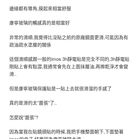
邊緣都有導角,摸起來相當舒服
康寧玻璃的觸感真的是相當好
非常的滑順,我覺得比沒貼之前的原廠鏡面更滑,可能因為有
疏油疏水塗層的關係
這個滑順感跟一般的imos 3h靜電貼是完全不同的,3h靜電貼
剛貼上會有點澀,我通常會先在上面抹層油,再擦乾淨才會變
滑..
但是康寧玻璃保護貼是一貼上去就很滑溜的手感了
真的是滑的太”囂張”了..
怎麼說”囂張”?
因為當我在貼鏡頭貼的時候,我把手機整面朝下,下面墊著
imos的盒子,結果因為康寧玻璃太滑