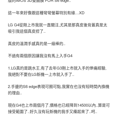
版的IMOS 3D雙曲膜 FOR S6 edge..
這一年來好像跟這種彎彎螢幕特別有緣…XD
LG G4從剛上市我就一直關注,尤其是那真皮後背蓋真是太
吸引我這個真皮控了..
真皮的溫潤手感真的是一級棒的..
不過有兩個原因讓我沒有馬上入手G4
1.LG真的是跳水王,有了去年G3剛上市就入手的慘痛經驗,
我絕對不要在LG新機一上市就入手了..
2.手邊的S6 edge表現可圈可點,我實在也沒有短時間內換機
的理由..
現在G4也上市兩個月了,價格也已經降到14500以內..算是可
接受範圍了..好久沒有玩新機的我手又癢起來了..呵..