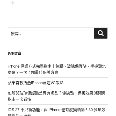
篇
文
章
搜
搜
尋
尋
關
鍵
近期文章
字:
iPhone 保護方式完整指南｜包膜、玻璃保護貼、手機殼怎
麼選？一次了解最佳保護方案
蘋果首款摺疊iPhone塞進VC散熱
包膜與玻璃保護貼差異有哪些？優缺點、保護效果與選購
指南一次看懂
iOS 27 不只新功能，舊 iPhone 也有感變順暢！30 多項效
能提升一次看