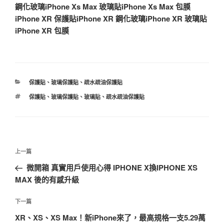
鋼化玻璃
iPhone Xs Max 玻璃貼
iPhone Xs Max 包膜
iPhone XR 保護貼
iPhone XR 鋼化玻璃
iPhone XR 玻璃貼
iPhone XR 包膜
分
保護貼
、
玻璃保護貼
、
疏水疏油保護貼
類
標
保護貼
、
玻璃保護貼
、
玻璃貼
、
疏水疏油保護貼
籤
文
上
上一篇
章
一
微開箱 真實用戶使用心得 IPHONE X換IPHONE XS
導
篇
MAX 後的有感升級
覽
文
章
下
下一篇
一
XR、XS、XS Max！新iPhone來了，最高規格一支5.29萬