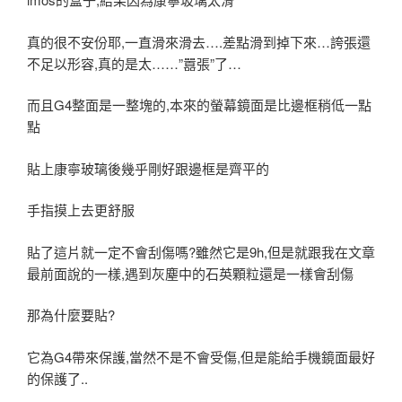
真的很不安份耶,一直滑來滑去….差點滑到掉下來…誇張還
不足以形容,真的是太……”囂張”了…
而且G4整面是一整塊的,本來的螢幕鏡面是比邊框稍低一點
點
貼上康寧玻璃後幾乎剛好跟邊框是齊平的
手指摸上去更舒服
貼了這片就一定不會刮傷嗎?雖然它是9h,但是就跟我在文章
最前面說的一樣,遇到灰塵中的石英顆粒還是一樣會刮傷
那為什麼要貼?
它為G4帶來保護,當然不是不會受傷,但是能給手機鏡面最好
的保護了..