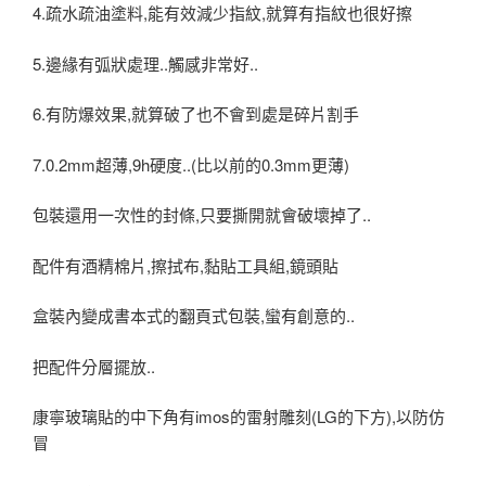
4.疏水疏油塗料,能有效減少指紋,就算有指紋也很好擦
5.邊緣有弧狀處理..觸感非常好..
6.有防爆效果,就算破了也不會到處是碎片割手
7.0.2mm超薄,9h硬度..(比以前的0.3mm更薄)
包裝還用一次性的封條,只要撕開就會破壞掉了..
配件有酒精棉片,擦拭布,黏貼工具組,鏡頭貼
盒裝內變成書本式的翻頁式包裝,蠻有創意的..
把配件分層擺放..
康寧玻璃貼的中下角有imos的雷射雕刻(LG的下方),以防仿
冒