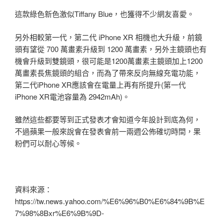
這款綠色新色激似Tiffany Blue，也獲得不少網友喜愛。
另外相較第一代，第二代 iPhone XR 相機也大升級，前鏡
頭有望從 700 萬畫素升級到 1200 萬畫素，另外主鏡頭也有
機會升級到雙鏡頭，很可能是1200萬畫素主鏡頭加上1200
萬畫素長焦鏡頭的組合，而為了帶來反向無線充電功能，
第二代iPhone XR應該會在電量上再有所提升(第一代
iPhone XR電池容量為 2942mAh)。
雖然這些都要等到正式發表才會知道今年設計到底為何，
不過蘋果一般來說會在發表會前一兩週公佈確切時間，果
粉們可以耐心等候。
資料來源：
https://tw.news.yahoo.com/%E6%96%B0%E6%84%9B%E
7%98%8Bxr%E6%9B%9D-