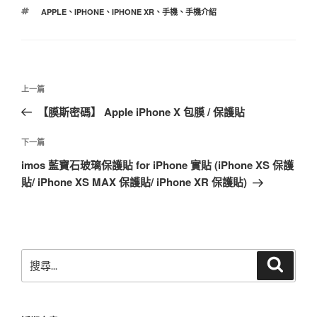
類
標
APPLE
、
IPHONE
、
IPHONE XR
、
手機
、
手機介紹
籤
文
上
上一篇
章
一
【膜斯密碼】 Apple iPhone X 包膜 / 保護貼
導
篇
覽
文
下
下一篇
章
一
imos 藍寶石玻璃保護貼 for iPhone 實貼 (iPhone XS 保護
篇
貼/ iPhone XS MAX 保護貼/ iPhone XR 保護貼)
文
章
搜
搜
尋
尋
關
鍵