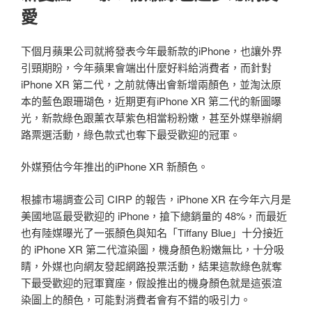
愛
下個月蘋果公司就將發表今年最新款的iPhone，也讓外界
引頸期盼，今年蘋果會端出什麼好料給消費者，而針對
iPhone XR 第二代，之前就傳出會新增兩顏色，並淘汰原
本的藍色跟珊瑚色，近期更有iPhone XR 第二代的新圖曝
光，新款綠色跟薰衣草紫色相當粉粉嫩，甚至外媒舉辦網
路票選活動，綠色款式也奪下最受歡迎的冠軍。
外媒預估今年推出的iPhone XR 新顏色。
根據市場調查公司 CIRP 的報告，iPhone XR 在今年六月是
美國地區最受歡迎的 iPhone，搶下總銷量的 48%，而最近
也有陸媒曝光了一張顏色與知名「Tiffany Blue」十分接近
的 iPhone XR 第二代渲染圖，機身顏色粉嫩無比，十分吸
睛，外媒也向網友發起網路投票活動，結果這款綠色就奪
下最受歡迎的冠軍寶座，假設推出的機身顏色就是這張渲
染圖上的顏色，可能對消費者會有不錯的吸引力。