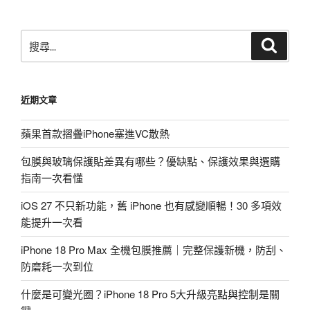
章
搜
搜
尋
尋
關
鍵
近期文章
字:
蘋果首款摺疊iPhone塞進VC散熱
包膜與玻璃保護貼差異有哪些？優缺點、保護效果與選購
指南一次看懂
iOS 27 不只新功能，舊 iPhone 也有感變順暢！30 多項效
能提升一次看
iPhone 18 Pro Max 全機包膜推薦｜完整保護新機，防刮、
防磨耗一次到位
什麼是可變光圈？iPhone 18 Pro 5大升級亮點與控制是關