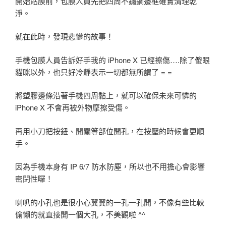
開始貼膜前，包膜人員先把四周不鏽鋼邊框確實清理乾
淨。
就在此時，發現悲慘的故事！
手機包膜人員告訴好手我的 iPhone X 已經擦傷….除了傻眼
貓咪以外，也只好冷靜表示一切都無所謂了 = =
將塑膠邊條沿著手機四周黏上，就可以確保未來可憐的
iPhone X 不會再被外物摩擦受傷。
再用小刀把按鈕、開關等部位開孔，在按壓的時候會更順
手。
因為手機本身有 IP 6/7 防水防塵，所以也不用擔心會影響
密閉性囉！
喇叭的小孔也是很小心翼翼的一孔一孔開，不像有些比較
偷懶的就直接開一個大孔，不美觀啦 ^^