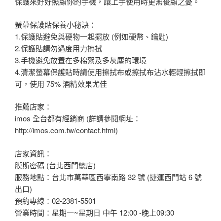
保護來好好照顧你的手機，讓上手使用時更無後顧之憂。
螢幕保護貼保養小秘訣：
1.保護貼避免與硬物一起擺放 (例如硬幣、鑰匙)
2.保護貼請勿過度用力擦拭
3.手機避免放置在多棉絮及多灰塵的環境
4.清潔螢幕保護貼時請使用擦拭布或擦拭布沾水輕輕擦拭即
可，使用 75% 酒精效果尤佳
推薦店家：
imos 全台都有經銷商 (詳請參閱網址：
http://imos.com.tw/contact.html)
店家資訊：
膜斯密碼 (台北西門總店)
服務地點：台北市萬華區西寧南路 32 號 (捷運西門站 6 號
出口)
預約專線：02-2381-5501
營業時間：星期一~星期日 中午 12:00 -晚上09:30