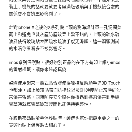
裝上手機殼的話就要就要考慮滿版玻璃與手機殼接合處的
關係會不會擠壓影響到了。
針對iphone X之後的X系列機上頭的瀏海設計單一孔洞顯美
觀上和避兔毛髮灰塵防塵效果上蠻不錯的，上頭的疏水疏
油層使得玻璃貼表面疏水疏油手感更滑順，這一顆顆測試
的水滴你看看多不被影響呀。
imos系列保護貼，很好辨別正品的在下方有印上細小imos
的雷射標籤，讓你來確認真偽。
整體使用起來一體式貼合膠使得觸控反應順手連3D Touch
也都ok，加上玻璃貼表面抗指紋以及9H硬度防止灰塵細沙
來傷害螢幕，同時防爆安全膜在你遭遇到摔落傷害到手機
螢幕時就算螢幕玻璃裂開也能保持完整性。
在膜斯密碼貼螢幕保護貼時，師傅也幫你把最重要之一的
鏡頭也貼上保護貼太細心了。