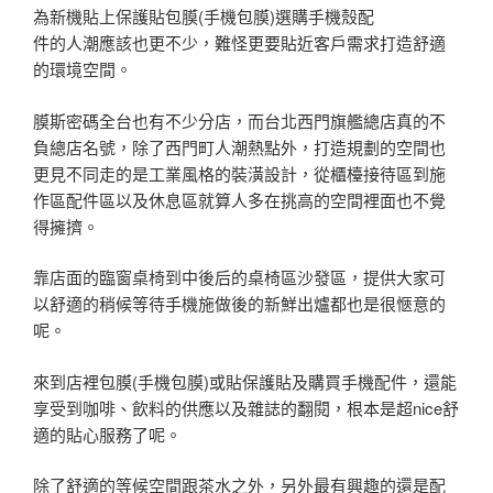
為新機貼上保護貼包膜(手機包膜)選購手機殼配
件的人潮應該也更不少，難怪更要貼近客戶需求打造舒適
的環境空間。
膜斯密碼全台也有不少分店，而台北西門旗艦總店真的不
負總店名號，除了西門町人潮熱點外，打造規劃的空間也
更見不同走的是工業風格的裝潢設計，從櫃檯接待區到施
作區配件區以及休息區就算人多在挑高的空間裡面也不覺
得擁擠。
靠店面的臨窗桌椅到中後后的桌椅區沙發區，提供大家可
以舒適的稍候等待手機施做後的新鮮出爐都也是很愜意的
呢。
來到店裡包膜(手機包膜)或貼保護貼及購買手機配件，還能
享受到咖啡、飲料的供應以及雜誌的翻閱，根本是超nice舒
適的貼心服務了呢。
除了舒適的等候空間跟茶水之外，另外最有興趣的還是配