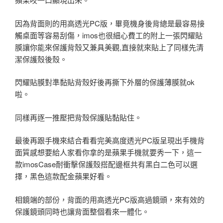
因為背面則的用高透光PC版，畢竟機身後背總是最容易接
觸桌面等容易刮傷，imos也很細心費工的附上一張閃耀貼
膜讓你能來保護背殼又兼具美觀,直接就來貼上了同樣先清
潔保護殼後殼。
閃耀貼膜對準黏貼背殼好後再撕下外層的保護薄膜就ok
啦。
同樣再逐一推壓把背殼保護貼黏貼住。
最後再跟手機來結合看看完美高度透光PC版呈現出手機背
面質感想要給人家看你拿的是蘋果手機就要秀一下，這一
款imosCase耐衝擊保護殼搭配邊框共有黑白二色可以選
擇，黑色這款配金蘋果好看。
相鏡端的部份，背面的用高透光PC版高過鏡頭，來有效的
保護鏡頭同時也讓背面整個看來一體化。