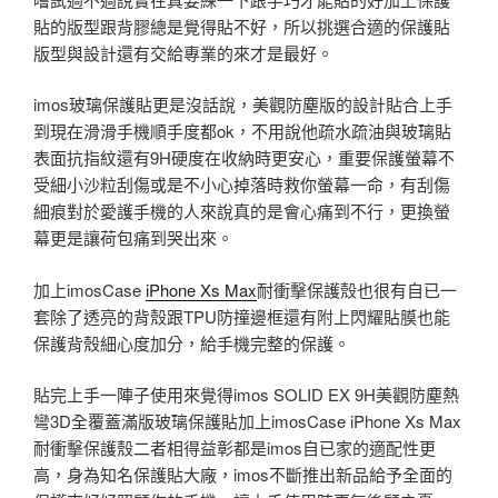
貼的版型跟背膠總是覺得貼不好，所以挑選合適的保護貼
版型與設計還有交給專業的來才是最好。
imos玻璃保護貼更是沒話說，美觀防塵版的設計貼合上手
到現在滑滑手機順手度都ok，不用說他疏水疏油與玻璃貼
表面抗指紋還有9H硬度在收納時更安心，重要保護螢幕不
受細小沙粒刮傷或是不小心掉落時救你螢幕一命，有刮傷
細痕對於愛護手機的人來說真的是會心痛到不行，更換螢
幕更是讓荷包痛到哭出來。
加上imosCase
iPhone Xs Max
耐衝擊保護殼也很有自已一
套除了透亮的背殼跟TPU防撞邊框還有附上閃耀貼膜也能
保護背殼細心度加分，給手機完整的保護。
貼完上手一陣子使用來覺得imos SOLID EX 9H美觀防塵熱
彎3D全覆蓋滿版玻璃保護貼加上imosCase iPhone Xs Max
耐衝擊保護殼二者相得益彰都是imos自已家的適配性更
高，身為知名保護貼大廠，imos不斷推出新品給予全面的