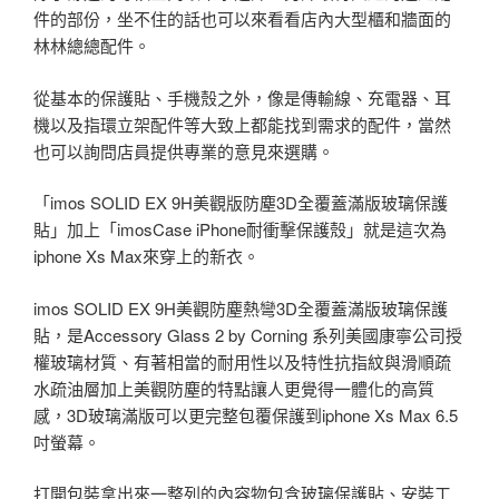
件的部份，坐不住的話也可以來看看店內大型櫃和牆面的
林林總總配件。
從基本的保護貼、手機殼之外，像是傳輸線、充電器、耳
機以及指環立架配件等大致上都能找到需求的配件，當然
也可以詢問店員提供專業的意見來選購。
「imos SOLID EX 9H美觀版防塵3D全覆蓋滿版玻璃保護
貼」加上「imosCase iPhone耐衝擊保護殼」就是這次為
iphone Xs Max來穿上的新衣。
imos SOLID EX 9H美觀防塵熱彎3D全覆蓋滿版玻璃保護
貼，是Accessory Glass 2 by Corning 系列美國康寧公司授
權玻璃材質、有著相當的耐用性以及特性抗指紋與滑順疏
水疏油層加上美觀防塵的特點讓人更覺得一體化的高質
感，3D玻璃滿版可以更完整包覆保護到iphone Xs Max 6.5
吋螢幕。
打開包裝拿出來一整列的內容物包含玻璃保護貼、安裝工