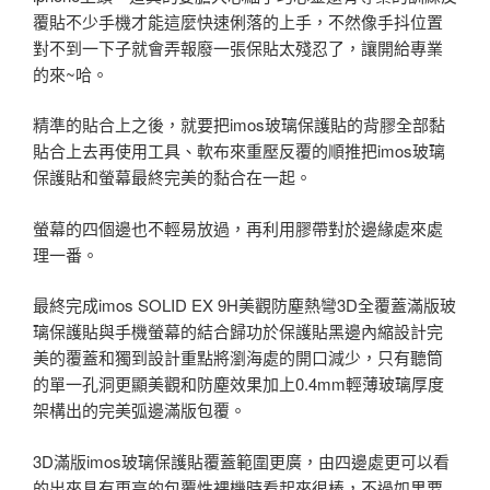
覆貼不少手機才能這麼快速俐落的上手，不然像手抖位置
對不到一下子就會弄報廢一張保貼太殘忍了，讓開給專業
的來~哈。
精準的貼合上之後，就要把imos玻璃保護貼的背膠全部黏
貼合上去再使用工具、軟布來重壓反覆的順推把imos玻璃
保護貼和螢幕最終完美的黏合在一起。
螢幕的四個邊也不輕易放過，再利用膠帶對於邊緣處來處
理一番。
最終完成imos SOLID EX 9H美觀防塵熱彎3D全覆蓋滿版玻
璃保護貼與手機螢幕的結合歸功於保護貼黑邊內縮設計完
美的覆蓋和獨到設計重點將瀏海處的開口減少，只有聽筒
的單一孔洞更顯美觀和防塵效果加上0.4mm輕薄玻璃厚度
架構出的完美弧邊滿版包覆。
3D滿版imos玻璃保護貼覆蓋範圍更廣，由四邊處更可以看
的出來具有更高的包覆性裸機時看起來很棒，不過如果要