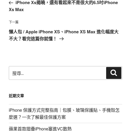
一
iPhone Xs揭曉，還有看起來不是很大的6.5吋iPhone
導
篇
Xs Max
覽
文
章
下
下一篇
一
懶人包 / Apple iPhone XS、iPhone XS Max 進化幅度大
篇
不大？看完這篇你就懂！
文
章
搜
搜
尋
尋
關
鍵
近期文章
字:
iPhone 保護方式完整指南｜包膜、玻璃保護貼、手機殼怎
麼選？一次了解最佳保護方案
蘋果首款摺疊iPhone塞進VC散熱