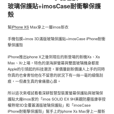
玻璃保護貼+imosCase耐衝擊保護
殼
幫
iPhone XS
Max穿上一層imos新衣
手機包膜+imos 3D滿版玻璃保護貼+imosCase iPhone耐衝
擊保護殼
iPhone推出iphone X之後到現在的新登場的新機Xs、Xs
Max、Xr上場，特色的瀏海屏螢幕與雙面玻璃機身都是
Apple的引領起的科技潮流，單價屢創新價讓人上手的同時
你真的也會害怕他在不留意的狀況下有一絲一毫的細傷刮
痕，一但產生真的會痛徹心扉。
所以這次來嚐試看看深耕智慧型裝置螢幕保護貼與玻璃保
護貼大廠imos家的「imos SOLID EX 9H美觀防塵版康寧授
權熱彎3D全覆蓋滿版玻璃保護貼」和「imosCase
iPhone耐衝擊保護殼」幫手上的iphone Xs Max穿上一層新