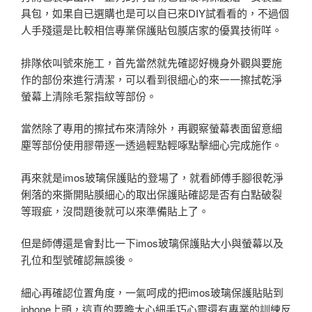
具包，如果自已選購也是可以自已來DIY試看看的，不過個
人手殘還是比較相信專業保護貼包膜店家的優異技術咩。
排隊依叫號來施工，首先當然就先確認好機身外觀與要施
作的部份來進行清潔，可以看到很細心的來一一擦拭乾淨
螢幕上清除毛絮指紋等部份。
當然除了專用的擦拭布來清除外，再觀察螢幕表面留意細
塵等部份使用膠帶逐一透過輕點輕啄點擊細心完成施作。
再來就是imos玻璃保護貼的登場了，就看師傅手腳很乾淨
俐落的來撕開貼膜細心的取出保護貼確認是否有白點破裂
等瑕疵，沒問題後就可以來準備貼上了。
但是師傅還是會對比一下imos玻璃保護貼大小與螢幕以及
孔位和型號確認無誤後。
細心再確認位置角度，一氣呵成的把imos玻璃保護貼貼到
iphone上頭，這真的要膽大心細手巧心靈還有專業的訓練反