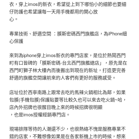
衣，穿上imos的新衣，希望從上到下哪怕小的細節也要細
仔防護也希望讓每一天用手機都用的開心放
心。
專業技術、舒適空間 ：膜斯密碼西門旗艦店，為iPhone細
心保護
來到為iphone穿上imos新衣的專門店家，是位於熱鬧西門
町有口皆碑的「膜斯密碼-台北西門旗艦總店」，原先是在
西門町獅子林大樓內而後搬出到現在的新址，打造更完善
舒適的旗艦空間讓前來的人客們有更好的服務感受。
店址位於西寧南路上跟常去吃的馬辣火鍋相比為鄰，如果
包膜(手機包膜)保護貼要等比較久也可以來去吃火鍋~哈，
店內外招牌也很醒目晚上來的時候招牌很明顯
，也是imos授權經銷專門店。
現場排隊等待的人潮還不少，也很熱絡不愧是服務專業不
錯的店家，不難想像如果是在各家新機上市的時候，想來