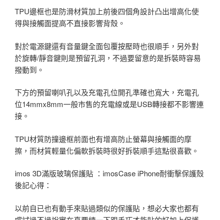
TPU邊框也是防滑材質加上前後四個角設計凸出增高化使
得與接觸面提高不直接影響背殼。
對於電源鍵還有音量鍵全面包覆按壓時也很順手，另外對
於旋轉/靜音鍵則是預留孔洞，不過要留意的是拆裝時容易
撥動到。
下方的預留喇叭孔以及充電孔位開孔準確也寬大，充電孔
位14mmx8mm一般市售的充電線或是USB轉接都不影響連
接。
TPU材質防撞邊框前面也有增高防止螢幕與接觸面的摩
擦，而材質輕量化偏軟拆裝時很好拆裝順手這點很喜歡。
imos 3D滿版玻璃保護貼 ：imosCase iPhone耐衝擊保護殼
後記心得：
以前自已也有動手來貼過類似的保護貼，想必大家也都有
嚐試過不過說實在真要練一下跟手巧才能貼的好加上保護