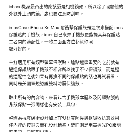
iphone機身最凸出的應該還是相機鏡頭，所以除了照顧他的
外觀外上頭的鏡片處也要注意防刮唷。
imosCase
iPhone Xs Max
耐衝擊保護殼是這次來搭配imos
保護貼的手機殼，imos自已來弄手機殼更能提高與保護貼
二者間的適配性，一體二面全方位都幫你照
顧好好的。
主打適用所有類型螢幕保護貼，這點還蠻重要的之前就有
遇過保護貼跟手機殼不相容所以找了不少保護殼，而這邊
的適配性之後如果有再換不同的保護貼的話也再試看看，
同時是美國軍規認證雙料防震保護殼。
取出所有的內容物，來看包含手機殼本體以及閃耀貼膜的
背殼保貼一張同樣也有安裝工具包。
整體為抗震緩衝設計加上TPU材質防撞邊框吸收抗震效果
佳內裡的按鍵與開孔設計精準，背面則是用高透光PC版讓
蘋果咬一口顯現出來。