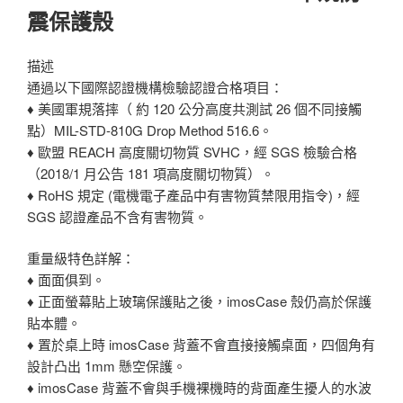
震保護殼
描述
通過以下國際認證機構檢驗認證合格項目：
♦ 美國軍規落摔（ 約 120 公分高度共測試 26 個不同接觸
點）MIL-STD-810G Drop Method 516.6。
♦ 歐盟 REACH 高度關切物質 SVHC，經 SGS 檢驗合格
（2018/1 月公告 181 項高度關切物質）。
♦ RoHS 規定 (電機電子產品中有害物質禁限用指令)，經
SGS 認證產品不含有害物質。
重量級特色詳解：
♦ 面面俱到。
♦ 正面螢幕貼上玻璃保護貼之後，imosCase 殼仍高於保護
貼本體。
♦ 置於桌上時 imosCase 背蓋不會直接接觸桌面，四個角有
設計凸出 1mm 懸空保護。
♦ imosCase 背蓋不會與手機裸機時的背面產生擾人的水波