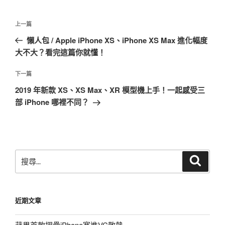
文
上
上一篇
章
一
懶人包 / Apple iPhone XS、iPhone XS Max 進化幅度
導
篇
大不大？看完這篇你就懂！
覽
文
章
下
下一篇
一
2019 年新款 XS、XS Max、XR 模型機上手！一起感受三
篇
部 iPhone 哪裡不同？
文
章
搜
搜
尋
尋
關
鍵
近期文章
字:
蘋果首款摺疊iPhone塞進VC散熱