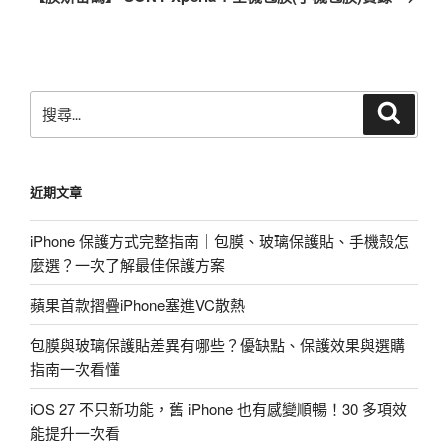
篇
文
章
搜
搜
尋
尋
關
鍵
近期文章
字:
iPhone 保護方式完整指南｜包膜、玻璃保護貼、手機殼怎
麼選？一次了解最佳保護方案
蘋果首款摺疊iPhone塞進VC散熱
包膜與玻璃保護貼差異有哪些？優缺點、保護效果與選購
指南一次看懂
iOS 27 不只新功能，舊 iPhone 也有感變順暢！30 多項效
能提升一次看