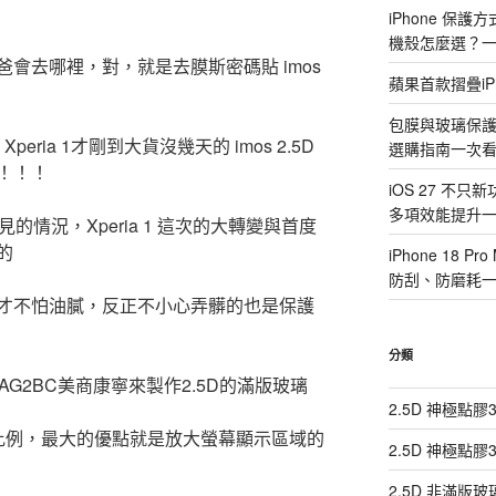
iPhone 保
機殼怎麼選？
會去哪裡，對，就是去膜斯密碼貼 imos
蘋果首款摺疊iP
包膜與玻璃保
ria 1才剛到大貨沒幾天的 imos 2.5D
選購指南一次
！！！
iOS 27 不只
多項效能提升
的情況，Xperia 1 這次的大轉變與首度
的
iPhone 18
防刮、防磨耗
才不怕油膩，反正不小心弄髒的也是保護
分類
AG2BC美商康寧來製作2.5D的滿版玻璃
2.5D 神極點
幕比例，最大的優點就是放大螢幕顯示區域的
2.5D 神極點
2.5D 非滿版