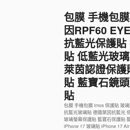
至
包膜 手機包膜
主
要
因RPF60 E
內
容
抗藍光保護貼
貼 低藍光玻璃
萊茵認證保護
貼 藍寶石鏡頭
貼
包膜 手機包膜 imos 保護貼 玻
抗藍光玻璃貼 德國萊因抗藍光 
玻璃螢幕保護貼 藍寶石保護貼 藍寶石
iPhone 17 玻璃貼 iPhone 17 Ai