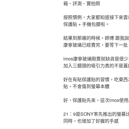
箱、評測、實拍照
按照慣例，大家都知道接下來雲爸
保護貼 + 手機包膜啦。
結果到那邊的時候，師傅 跟我說 Xpe
康寧玻璃已經賣完，要等下一批
imos康寧玻璃剛賣就缺貨是很少見
加入三鏡頭的吸引力真的不是蓋
好在有貼保護貼的習慣，吃東西
貼，不會傷到螢幕本體
好，保護貼先來，這次imos使用
21：9是SONY率先推出的螢
同時，也增加了好握的手感