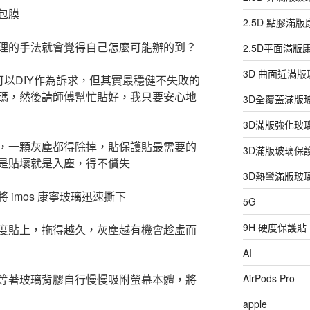
包膜
2.5D 點膠滿
理的手法就會覺得自己怎麼可能辦的到？
2.5D平面滿
3D 曲面近滿
以可以DIY作為訴求，但其實最穩健不失敗的
碼，然後請師傅幫忙貼好，我只要安心地
3D全覆蓋滿版
3D滿版強化玻
，一顆灰塵都得除掉，貼保護貼最需要的
3D滿版玻璃保
是貼壞就是入塵，得不償失
3D熱彎滿版玻
imos 康寧玻璃迅速撕下
5G
9H 硬度保護貼
度貼上，拖得越久，灰塵越有機會趁虛而
AI
等著玻璃背膠自行慢慢吸附螢幕本體，將
AirPods Pro
apple