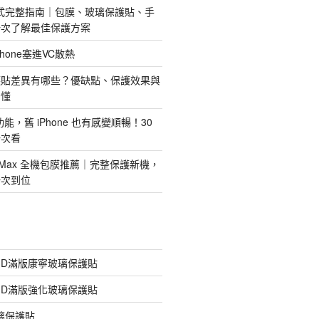
護方式完整指南｜包膜、玻璃保護貼、手
一次了解最佳保護方案
hone塞進VC散熱
護貼差異有哪些？優缺點、保護效果與
看懂
新功能，舊 iPhone 也有感變順暢！30
一次看
 Pro Max 全機包膜推薦｜完整保護新機，
一次到位
膠3D滿版康寧玻璃保護貼
膠3D滿版強化玻璃保護貼
玻璃保護貼