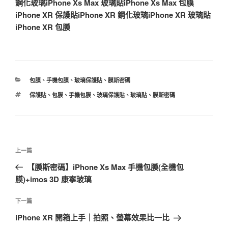
鋼化玻璃
iPhone Xs Max 玻璃貼
iPhone Xs Max 包膜
iPhone XR 保護貼
iPhone XR 鋼化玻璃
iPhone XR 玻璃貼
iPhone XR 包膜
分
包膜
、
手機包膜
、
玻璃保護貼
、
膜斯密碼
類
標
保護貼
、
包膜
、
手機包膜
、
玻璃保護貼
、
玻璃貼
、
膜斯密碼
籤
文
上
上一篇
章
一
【膜斯密碼】iPhone Xs Max 手機包膜(全機包
導
篇
膜)+imos 3D 康寧玻璃
覽
文
章
下
下一篇
一
iPhone XR 開箱上手｜拍照、螢幕效果比一比
篇