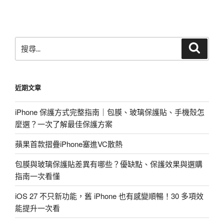
文
章
搜
搜
尋
尋
關
鍵
近期文章
字:
iPhone 保護方式完整指南｜包膜、玻璃保護貼、手機殼怎
麼選？一次了解最佳保護方案
蘋果首款摺疊iPhone塞進VC散熱
包膜與玻璃保護貼差異有哪些？優缺點、保護效果與選購
指南一次看懂
iOS 27 不只新功能，舊 iPhone 也有感變順暢！30 多項效
能提升一次看