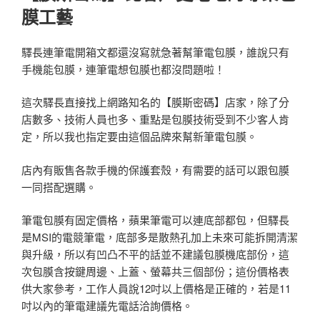
膜工藝
驛長連筆電開箱文都還沒寫就急著幫筆電包膜，誰說只有
手機能包膜，連筆電想包膜也都沒問題啦！
這次驛長直接找上網路知名的【膜斯密碼】店家，除了分
店數多、技術人員也多、重點是包膜技術受到不少客人肯
定，所以我也指定要由這個品牌來幫新筆電包膜。
店內有販售各款手機的保護套殼，有需要的話可以跟包膜
一同搭配選購。
筆電包膜有固定價格，蘋果筆電可以連底部都包，但驛長
是MSI的電競筆電，底部多是散熱孔加上未來可能拆開清潔
與升級，所以有凹凸不平的話並不建議包膜機底部份，這
次包膜含按鍵周邊、上蓋、螢幕共三個部份；這份價格表
供大家參考，工作人員說12吋以上價格是正確的，若是11
吋以內的筆電建議先電話洽詢價格。