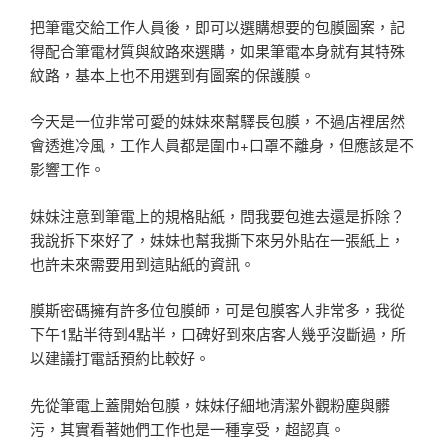
把筆電交給工作人員後，即可以選購想要的包膜圖案，記
得配合筆電材質與紋路來選購，如果筆電本身就有其特殊
紋路，基本上也不用選到有圖案的保護膜。
今天是一位非常可愛的妹妹來幫驛長包膜，不過店裡居然
會透進冷風，工作人員都是圍巾+口罩不離身，但應該是不
影響工作。
妹妹注意到筆電上的規格貼紙，問我要包進去還是拆除？
我說拆下來好了，妹妹也幫我撕下來另外貼在一張紙上，
也許未來需要用到這貼紙的資訊。
膜斯密碼擁有許多位包膜師，可是包膜客人非常多，我從
下午1點半待到4點半，口碑好到來店客人幾乎沒斷過，所
以建議打電話預約比較好。
先從筆電上蓋開始包膜，妹妹仔細地清潔外觀粉塵與髒
污，其實看著她們工作也是一種享受，超認真。