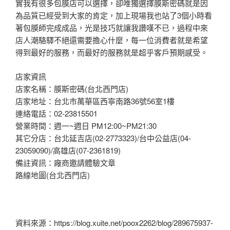
實我有很多包膜店可以選擇，卻唯獨選擇膜斯密碼就是因
為品質已經受到大家的肯定，加上現場我也站了3個小時看
著包膜師完成成品，光是技巧就讓我讚嘆不已，過程中來
店人潮駱驛不絕還需要擔心什麼，每一位消費者就是希望
得到最好的服務，而最好的服務就是超乎客戶預期感受。
店家資訊
店家名稱：膜斯密碼(台北西門店)
店家地址：台北市萬華區西寧南路36號56室1樓
連絡電話：02-23815501
營業時間：週一~週日 PM12:00~PM21:30
其它分店：台北延吉店(02-2773323)/台中公益店(04-
23059090)/高雄店(07-2361819)
備註資訊：廠商邀請體驗文章
路線地圖(台北西門店)
資料來源：https://blog.xuite.net/poox2262/blog/289675937-