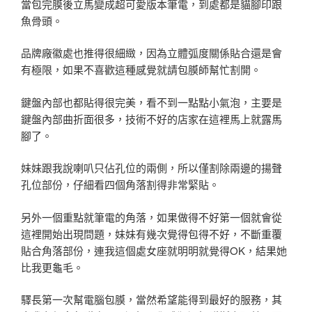
當包完膜後立馬變成超可愛版本筆電，到處都是貓腳印跟
魚骨頭。
品牌廠徽處也推得很細緻，因為立體弧度關係貼合還是會
有極限，如果不喜歡這種感覺就請包膜師幫忙割開。
鍵盤內部也都貼得很完美，看不到一點點小氣泡，主要是
鍵盤內部曲折面很多，技術不好的店家在這裡馬上就露馬
腳了。
妹妹跟我說喇叭只佔孔位的兩側，所以僅割除兩邊的揚聲
孔位部份，仔細看四個角落割得非常緊貼。
另外一個重點就筆電的角落，如果做得不好第一個就會從
這裡開始出現問題，妹妹有幾次覺得包得不好，不斷重覆
貼合角落部份，連我這個處女座就明明就覺得OK，結果她
比我更龜毛。
驛長第一次幫電腦包膜，當然希望能得到最好的服務，其