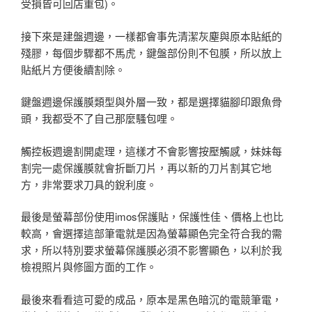
受損皆可回店重包)。
接下來是建盤週邊，一樣都會事先清潔灰塵與原本貼紙的
殘膠，每個步驟都不馬虎，鍵盤部份則不包膜，所以放上
貼紙片方便後續割除。
鍵盤週邊保護膜類型與外層一致，都是選擇貓腳印跟魚骨
頭，我都受不了自己那麼騷包哩。
觸控板週邊割開處理，這樣才不會影響按壓觸感，妹妹每
割完一處保護膜就會折斷刀片，再以新的刀片割其它地
方，非常要求刀具的銳利度。
最後是螢幕部份使用imos保護貼，保護性佳、價格上也比
較高，會選擇這部筆電就是因為螢幕顯色完全符合我的需
求，所以特別要求螢幕保護膜必須不影響顯色，以利於我
檢視照片與修圖方面的工作。
最後來看看這可愛的成品，原本是黑色暗沉的電競筆電，