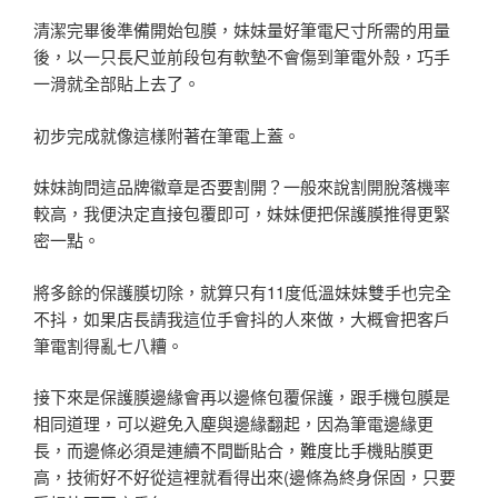
清潔完畢後準備開始包膜，妹妹量好筆電尺寸所需的用量
後，以一只長尺並前段包有軟墊不會傷到筆電外殼，巧手
一滑就全部貼上去了。
初步完成就像這樣附著在筆電上蓋。
妹妹詢問這品牌徽章是否要割開？一般來說割開脫落機率
較高，我便決定直接包覆即可，妹妹便把保護膜推得更緊
密一點。
將多餘的保護膜切除，就算只有11度低溫妹妹雙手也完全
不抖，如果店長請我這位手會抖的人來做，大概會把客戶
筆電割得亂七八糟。
接下來是保護膜邊緣會再以邊條包覆保護，跟手機包膜是
相同道理，可以避免入塵與邊緣翻起，因為筆電邊緣更
長，而邊條必須是連續不間斷貼合，難度比手機貼膜更
高，技術好不好從這裡就看得出來(邊條為終身保固，只要