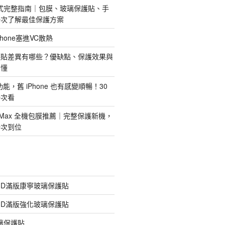
護方式完整指南｜包膜、玻璃保護貼、手
一次了解最佳保護方案
hone塞進VC散熱
護貼差異有哪些？優缺點、保護效果與
看懂
新功能，舊 iPhone 也有感變順暢！30
一次看
 Pro Max 全機包膜推薦｜完整保護新機，
一次到位
膠3D滿版康寧玻璃保護貼
膠3D滿版強化玻璃保護貼
玻璃保護貼