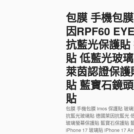
至
包膜 手機包膜
主
要
因RPF60 E
內
容
抗藍光保護貼
貼 低藍光玻璃
萊茵認證保護
貼 藍寶石鏡頭
貼
包膜 手機包膜 imos 保護貼 玻
抗藍光玻璃貼 德國萊因抗藍光 
玻璃螢幕保護貼 藍寶石保護貼 藍寶石
iPhone 17 玻璃貼 iPhone 17 Ai