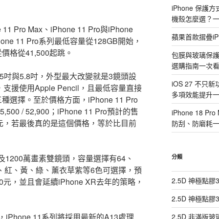
iPhone 保
機殼怎麼選？
 Pro Max、iPhone 11 Pro與iPhone
蘋果首款摺疊iP
one 11 Pro系列最低容量從128GB開始，
價從價格從41,500起跳。
包膜與玻璃保
選購指南一次
別為6.5吋與5.8吋，外型最大改變就是3鏡頭設
iOS 27 不只
援使用Apple Pencil，且最低容量直接
多項效能提升
種選擇。至於價格方面，iPhone 11 Pro
500 / 52,900；iPhone 11 Pro預計的售
iPhone 18
 45,500元，若最後真的是這個價格，等於比目前
防刮、防磨耗
螢幕以及1200萬畫素雙鏡頭，容量選擇有64、
分類
、白、紅、黃、綠、薰衣草紫等6色可選擇，預
2.5D 神極點
 32,500元，並且會延續iPhone XR去年的策略，
2.5D 神極點
Phone 11系列將採用最新的A13處理
2.5D 非滿版