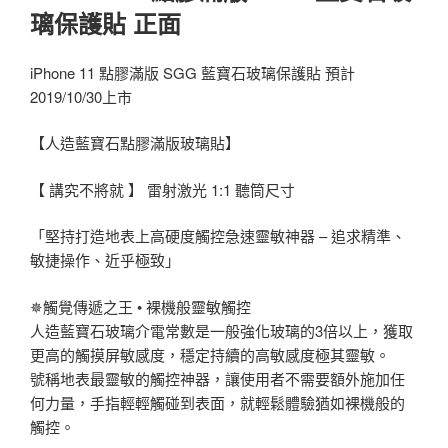
璃保護貼 正面
iPhone 11 點膠滿版 SGG 藍寶石玻璃保護貼 預計
2019/10/30上市
【人造藍寶石點膠滿版玻璃貼】
【 講究不將就 】 雷射激光 1:1 聽筒尺寸
「堅持打造地表上高硬度觸控急速靈敏神器 – 追求精準、
敏捷操作、近乎極致」
✵觸覺傳遞之王 • 裸機般靈敏觸控
人造藍寶石玻璃介電常數是一般強化玻璃的3倍以上，獲取
更高的觸摸屏敏感度，穩定持續的高敏感度極其靈敏。
號稱地表最靈敏的觸控神器，讓使用者不需要額外施加任
何力量，手指輕輕觸碰到表面，就輕鬆體驗猶如裸機般的
觸控。