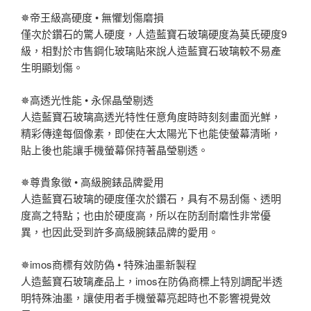
✵帝王級高硬度 • 無懼划傷磨損
僅次於鑽石的驚人硬度，人造藍寶石玻璃硬度為莫氏硬度9
級，相對於市售鋼化玻璃貼來說人造藍寶石玻璃較不易產
生明顯划傷。
✵高透光性能 • 永保晶瑩剔透
人造藍寶石玻璃高透光特性任意角度時時刻刻畫面光鮮，
精彩傳達每個像素，即使在大太陽光下也能使螢幕清晰，
貼上後也能讓手機螢幕保持著晶瑩剔透。
✵尊貴象徵 • 高級腕錶品牌愛用
人造藍寶石玻璃的硬度僅次於鑽石，具有不易刮傷、透明
度高之特點；也由於硬度高，所以在防刮耐磨性非常優
異，也因此受到許多高級腕錶品牌的愛用。
✵imos商標有效防偽 • 特殊油墨新製程
人造藍寶石玻璃產品上，imos在防偽商標上特別調配半透
明特殊油墨，讓使用者手機螢幕亮起時也不影響視覺效