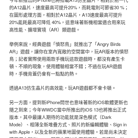
的A12晶片，速度最高可提升20%，而耗電則可節省30 %；
在圖形處理方面，相對於A12晶片，A13速度最高可提升
20%能耗最高可降低 40%，這意味著新機相當適合用來玩
高性能、擴增實境（AR）類遊戲。
舉例來說，經典遊戲「憤怒鳥」就推出了「Angry Birds
AR」遊戲，讓你在室內寬敞的空間當中，玩AR版本的憤怒
鳥；記者實際使用兩款手機玩這款遊戲時，都沒有產生卡
頓、不順的現象，使用體驗相當不錯；不過在玩AR遊戲
時，手機背蓋仍會有一點點的熱。
透過A13仿生晶片的高效能，玩AR遊戲都不會卡頓。
另一方面，提到新iPhone問世也意味著新的iOS軟體更新也
隨之到來；今年WWDC當中所推出的iOS 13也將推出正式
版本，其中最讓人期待的功能就是深色模式（Dark
Mode）、相簿全新堆疊方式、照片的新編輯體驗、Sign in
with Apple，以及全新的蘋果地圖使用體驗。若是尚未決定