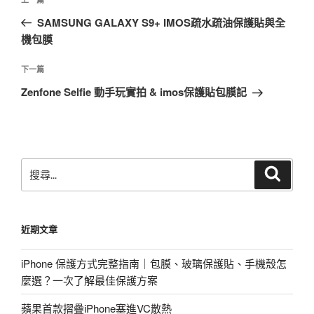
上
章
一
SAMSUNG GALAXY S9+ IMOS疏水疏油保護貼與全
導
篇
機包膜
覽
文
章
下
下一篇
一
Zenfone Selfie 動手玩實拍 & imos保護貼包膜記
篇
文
章
搜
搜
尋
尋
關
鍵
近期文章
字:
iPhone 保護方式完整指南｜包膜、玻璃保護貼、手機殼怎
麼選？一次了解最佳保護方案
蘋果首款摺疊iPhone塞進VC散熱