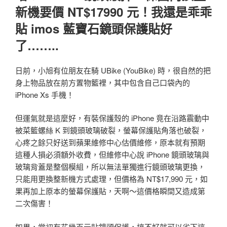
新機要價 NT$17990 元！我還是乖乖
貼 imos 藍寶石鏡頭保護貼好
了……..
日前，小旭有位朋友在騎 UBike (YouBike) 時，很自然的把
身上物品放在前方置物籃裡，其中包含自己口袋內的
iPhone Xs 手機！
但運氣就是這麼好，有裝保護殼的 iPhone 竟在沿路震動中
被菜籃螺絲 K 到鏡頭玻璃破裂，螢幕保護貼角落也破裂，
心疼之餘只好送到蘋果維修中心估價維修，原本就有預期
這種人損必須額外收費，但維修中心說 iPhone 鏡頭玻璃與
玻璃背蓋是整個模組，所以無法單獨進行鏡頭玻璃更換，
只能用更換整新機方式處理，但價格為 NT$17,990 元，如
果再加上原本的螢幕保護貼，天啊～這價格瞬間又造成第
二次傷害！
如果，當初有花幾百元貼鏡頭保護，搞不好就可以省下這