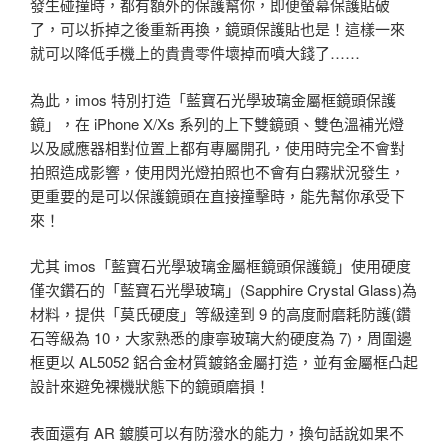
發生碰撞時，都有額外的保護幫你，即便螢幕保護貼破
了，可以拆掉之後重新再換，鏡頭保護貼也是！這樣一來
就可以降低手機上的貴貴零件壞掉而噴大錢了……
為此，imos 特別打造「藍寶石光學玻璃金屬框鏡頭保護
鏡」，在 iPhone X/Xs 系列的上下雙鏡頭、雙色溫補光燈
以及感應器相對位置上都有專屬開孔，使用時完全不會對
拍照造成影響，使用閃光燈拍照也不會有白霧狀況發生，
更重要的是可以保護鏡頭在直接撞擊時，能先幫你承受下
來！
尤其 imos「藍寶石光學玻璃金屬框鏡頭保護鏡」使用硬度
僅次鑽石的「藍寶石光學玻璃」(Sapphire Crystal Glass)為
材料，提供「莫氏硬度」等級達到 9 的高度耐磨耗防護(鑽
石等級為 10，大家熟悉的康寧玻璃大約硬度為 7)，周圍邊
框更以 AL5052 鋁合金材質鍍鉻金屬打造，並有金屬框凸起
設計來避免裸機狀態下的鏡頭磨損！
表面還有 AR 鍍膜可以有防潑水的能力，換句話說如果不