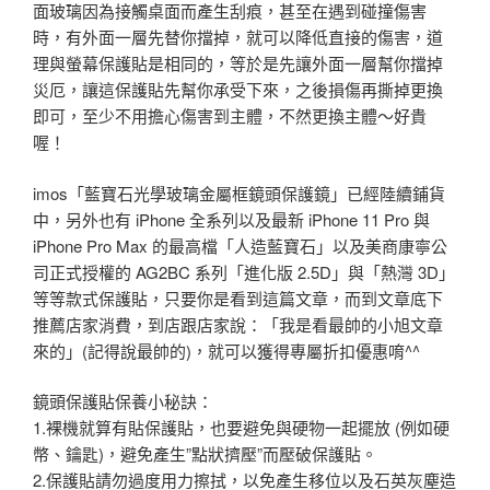
面玻璃因為接觸桌面而產生刮痕，甚至在遇到碰撞傷害
時，有外面一層先替你擋掉，就可以降低直接的傷害，道
理與螢幕保護貼是相同的，等於是先讓外面一層幫你擋掉
災厄，讓這保護貼先幫你承受下來，之後損傷再撕掉更換
即可，至少不用擔心傷害到主體，不然更換主體～好貴
喔！
imos「藍寶石光學玻璃金屬框鏡頭保護鏡」已經陸續鋪貨
中，另外也有 iPhone 全系列以及最新 iPhone 11 Pro 與
iPhone Pro Max 的最高檔「人造藍寶石」以及美商康寧公
司正式授權的 AG2BC 系列「進化版 2.5D」與「熱灣 3D」
等等款式保護貼，只要你是看到這篇文章，而到文章底下
推薦店家消費，到店跟店家說：「我是看最帥的小旭文章
來的」(記得說最帥的)，就可以獲得專屬折扣優惠唷^^
鏡頭保護貼保養小秘訣：
1.裸機就算有貼保護貼，也要避免與硬物一起擺放 (例如硬
幣、鑰匙)，避免產生”點狀擠壓”而壓破保護貼。
2.保護貼請勿過度用力擦拭，以免產生移位以及石英灰塵造