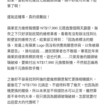
筆了啊！
運氣這種事，真的很難說！
蘋果官方維修報價要 NT$17,990 元簡直整個晴天霹靂，無
奈之下只好求助民間的維修業者，看看有沒有辦法找到比
較便宜的維修方式，結果卻又得到：「因為商標法的關
係，背蓋上有蘋果 Logo 而沒有供應商願意供貨，以免被蘋
果提告」，換句話說…..連民間業者也不敢碰，畢竟近年來
蘋果抓侵害商標抓得兇，這也代表…….只是背後的鏡頭玻
璃破掉，要嘛付出 NT$17,990 元換整新機，不然就忍痛再
貼幾千元換新款手機！
之後好不容易找到阿倫的愛瘋修願意幫忙更換相機鏡片，
最後花了 NT$1700 元搞定，不過待料等了幾天，也因為拆
機更換的關係，所以未來並不保證防水可以正常，雖然算
是不幸中的大幸，但只是因為鏡頭玻璃破掉，怎麼就要付
出這麼大的代價呢？