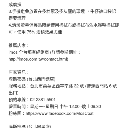
成磨損
3.手機避免放置在多棉絮及多灰塵的環境 ，牛仔褲口袋記
得要清理
4.清潔螢幕保護貼時請使用擦拭布或擦拭布沾水輕輕擦拭即
可，使用 75% 酒精效果尤佳
推薦店家：
imos 全台都有經銷商 (詳請參閱網址：
http://imos.com.tw/contact.html)
店家資訊：
膜斯密碼 (台北西門總店)
服務地點：台北市萬華區西寧南路 32 號 (捷運西門站 6 號
出口)
預約專線：02-2381-5501
營業時間：星期一~星期日 中午 12:00 -晚上09:30
粉絲團：https://www.facebook.com/MosCoat
膜斯密碼 (台北忠孝店)