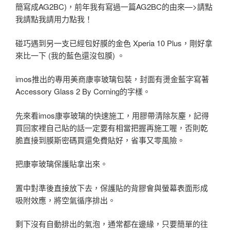
簡寫成AG2BC)，前年我有寫過一篇AG2BC的由來—>請點
我請點我請用力點我！
碰巧遇到另一支已經包好膜的金色 Xperia 10 Plus，剛好拿
來比一下 (我的藍色還沒包膜) 。
imos推出的專用美商康寧玻璃包裝，封面有燙金藍字寫著
Accessory Glass 2 By Corning的字樣。
先來看imos康寧玻璃的快速施工，用膠帶清除灰塵，記得
買回家裡自己貼的話一定要有相當把握再施工喔，否則乾
脆直接到膜斯密碼買還免費貼好，省事又零風險。
把康寧玻璃保護貼拿出來。
置中對準後直接放下去，保護貼的背膠會與螢幕表面形成
吸附效應，將空氣循序排出。
剩下沒有自動排出的氣泡，通常都在邊緣，只要簡單的往