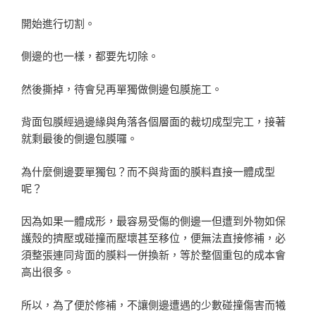
開始進行切割。
側邊的也一樣，都要先切除。
然後撕掉，待會兒再單獨做側邊包膜施工。
背面包膜經過邊緣與角落各個層面的裁切成型完工，接著
就剩最後的側邊包膜囉。
為什麼側邊要單獨包？而不與背面的膜料直接一體成型
呢？
因為如果一體成形，最容易受傷的側邊一但遭到外物如保
護殼的擠壓或碰撞而壓壞甚至移位，便無法直接修補，必
須整張連同背面的膜料一併換新，等於整個重包的成本會
高出很多。
所以，為了便於修補，不讓側邊遭遇的少數碰撞傷害而犧