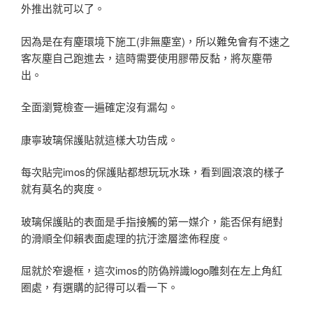
外推出就可以了。
因為是在有塵環境下施工(非無塵室)，所以難免會有不速之
客灰塵自己跑進去，這時需要使用膠帶反黏，將灰塵帶
出。
全面瀏覽檢查一遍確定沒有漏勾。
康寧玻璃保護貼就這樣大功告成。
每次貼完imos的保護貼都想玩玩水珠，看到圓滾滾的樣子
就有莫名的爽度。
玻璃保護貼的表面是手指接觸的第一媒介，能否保有絕對
的滑順全仰賴表面處理的抗汙塗層塗佈程度。
屈就於窄邊框，這次imos的防偽辨識logo雕刻在左上角紅
圈處，有選購的記得可以看一下。