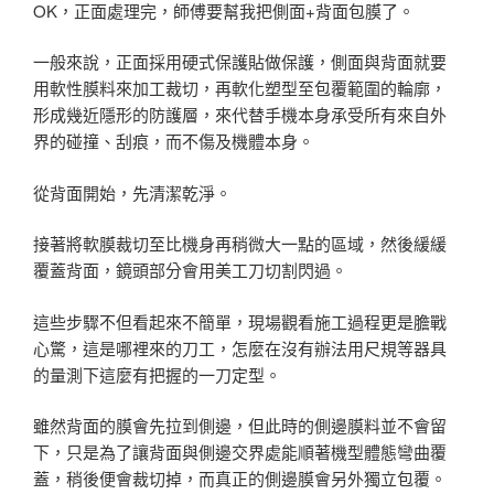
OK，正面處理完，師傅要幫我把側面+背面包膜了。
一般來說，正面採用硬式保護貼做保護，側面與背面就要
用軟性膜料來加工裁切，再軟化塑型至包覆範圍的輪廓，
形成幾近隱形的防護層，來代替手機本身承受所有來自外
界的碰撞、刮痕，而不傷及機體本身。
從背面開始，先清潔乾淨。
接著將軟膜裁切至比機身再稍微大一點的區域，然後緩緩
覆蓋背面，鏡頭部分會用美工刀切割閃過。
這些步驟不但看起來不簡單，現場觀看施工過程更是膽戰
心驚，這是哪裡來的刀工，怎麼在沒有辦法用尺規等器具
的量測下這麼有把握的一刀定型。
雖然背面的膜會先拉到側邊，但此時的側邊膜料並不會留
下，只是為了讓背面與側邊交界處能順著機型體態彎曲覆
蓋，稍後便會裁切掉，而真正的側邊膜會另外獨立包覆。