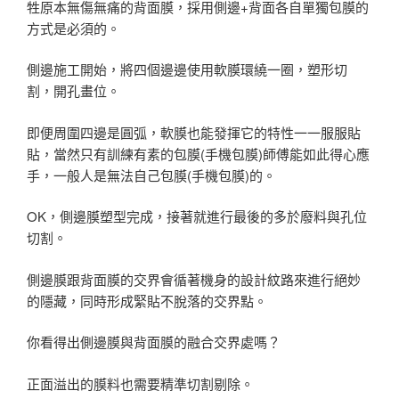
牲原本無傷無痛的背面膜，採用側邊+背面各自單獨包膜的
方式是必須的。
側邊施工開始，將四個邊邊使用軟膜環繞一圈，塑形切
割，開孔畫位。
即便周圍四邊是圓弧，軟膜也能發揮它的特性一一服服貼
貼，當然只有訓練有素的包膜(手機包膜)師傅能如此得心應
手，一般人是無法自己包膜(手機包膜)的。
OK，側邊膜塑型完成，接著就進行最後的多於廢料與孔位
切割。
側邊膜跟背面膜的交界會循著機身的設計紋路來進行絕妙
的隱藏，同時形成緊貼不脫落的交界點。
你看得出側邊膜與背面膜的融合交界處嗎？
正面溢出的膜料也需要精準切割剔除。