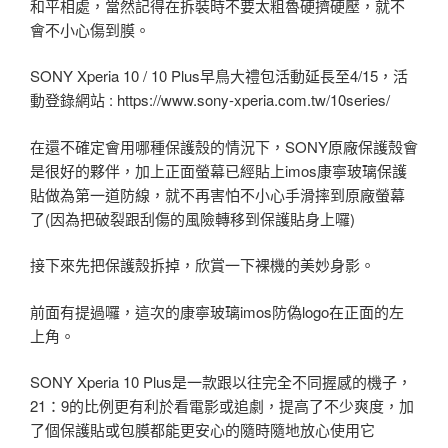
和平相處，當然記得在拆裝時不要太粗魯硬擠硬壓，就不
會不小心傷到膜。
SONY Xperia 10 / 10 Plus早鳥大禮包活動延長至4/15，活
動登錄網站 : https://www.sony-xperia.com.tw/10series/
在還不確定會用哪種保護殼的情況下，SONY原廠保護殼會
是很好的夥伴，加上正面螢幕已經貼上imos康寧玻璃保護
貼做為第一道防線，就不再害怕不小心手滑摔到原廠螢幕
了(因為把破裂跟刮傷的風險轉移到保護貼身上囉)
接下來先把保護殼拆掉，欣賞一下裸機的美妙身影。
前面有提過囉，這次的康寧玻璃imos防偽logo在正面的左
上角。
SONY Xperia 10 Plus是一款跟以往完全不同握感的機子，
21：9的比例更有利於看電影或追劇，提高了不少爽度，加
了個保護貼或包膜都能更安心的隨時隨地放心使用它