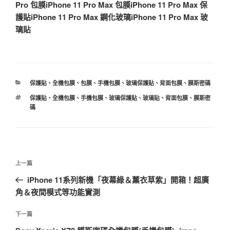
Pro 包膜
iPhone 11 Pro Max 包膜
iPhone 11 Pro Max 保
護貼
iPhone 11 Pro Max 鋼化玻璃
iPhone 11 Pro Max 玻
璃貼
分
保護貼
、
全機包膜
、
包膜
、
手機包膜
、
玻璃保護貼
、
背面包膜
、
膜斯密碼
類
標
保護貼
、
全機包膜
、
手機包膜
、
玻璃保護貼
、
玻璃貼
、
背面包膜
、
膜斯密
籤
碼
文
上
上一篇
章
一
iPhone 11系列新機「夜幕綠＆薰衣草紫」開箱！超廣
導
篇
角＆夜間模式等功能實測
覽
文
章
下
下一篇
一