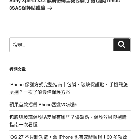
Sony Xperia XZ2 膜斯密碼全機包膜(手機包膜)+imos
篇
3SAS保護貼體驗
文
章
搜
搜
尋
尋
關
鍵
近期文章
字:
iPhone 保護方式完整指南｜包膜、玻璃保護貼、手機殼怎
麼選？一次了解最佳保護方案
蘋果首款摺疊iPhone塞進VC散熱
包膜與玻璃保護貼差異有哪些？優缺點、保護效果與選購
指南一次看懂
iOS 27 不只新功能，舊 iPhone 也有感變順暢！30 多項效