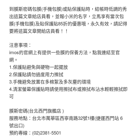
到膜斯密碼包膜(手機包膜)或貼保護貼時，結帳時低調的秀
出這篇文章給店員看，並報小米的名字，立馬享有當次包
膜(手機包膜)及貼保護貼85折的優惠哦，永久有效，請記得
要將這篇文章開給店員看！！
注意事項：
imos的官網上有提供一些膜的保養方法，點我連結至官
網。
1.保護貼避免與硬物一起擺放
2.保護貼請勿過度用力擦拭
3.手機避免放置在多棉絮及多灰塵的環境
4.清潔螢幕保護貼時請使用擦拭布或擦拭布沾水輕輕擦拭即
可
膜斯密碼(台北西門旗艦店 )
服務地點：台北市萬華區西寧南路32號1樓(捷運西門站 6
號出口)
預約專線：(02)2381-5501