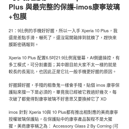
Plus 與最完整的保護-imos康寧玻璃
+包膜
21：9比例的手機好好握，所以一入手 Xperia 10 Plus，我
還是差點手滑，嚇死了，還沒寫開箱摔到就糗了，趕快來
膜斯密碼報到。
Xperia 10 Plus 配置6.5吋21:9比例寬螢幕，AI側邊操控，有
多工模式，可分割畫面；其中跟目前大家不太一樣的就是
較長的長寬比，也因此正是它比一般手機更好握的原因。
好握歸好握，手殘的粗魯鬼一樣會手殘，貼個 imos 康寧保
護貼來擋一下是必須的，畢竟我已經被它救過好幾次，每
次破了都覺得對康寧玻璃不好意思又要換掉它了 XD
imos 針對 Xperia 10與 10 Plus都有推出相對應的美商康寧
授權玻璃保護貼，在保護貼中的康寧產品製程不是大猩
猩，美商康寧稱之為： Accessory Glass 2 By Corning (可