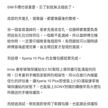
SIM卡槽也很重要，忘了割就無法插拔了。
底部的充電孔、揚聲器，都要做最後的整修。
另一個容易漏掉的，是麥克風收音孔，包膜師都需要負責
把這些孔位切除到位，一個都不能漏掉，所以當師傅交機
給你時，一定要仔細檢查每個部件，有問題就可以隨時請
師傅當場處理完畢，省去帶回家才發現的風險。
到這裡，Xperia 10 Plus 的全機包膜就算完成。
imos 康寧玻璃保護貼在2.5D製程上做到盡可能滿版的同
時，已考量到手機殼安裝時的相容性，所以在進行內縮最
佳化的評估後，讓Xperia 10 Plus即使裝上2.5D滿版康寧玻
璃保護貼的狀態下，也能裝上SONY附贈的購機早鳥大禮包
所贈送的手機保護殼。
而經過測試，側背面即使用了軟膜包膜，也能跟此保護殼