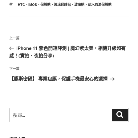
類
標
HTC
、
IMOS
、
保護貼
、
玻璃保護貼
、
玻璃貼
、
疏水疏油保護貼
籤
文
上
上一篇
章
一
iPhone 11 紫色開箱評測 | 魔幻紫太美，相機升級超有
導
篇
感！(實拍、夜拍分享)
覽
文
章
下
下一篇
一
【膜斯密碼】 專業包膜，保護手機最安心的選擇
篇
文
章
搜
搜
尋
尋
關
鍵