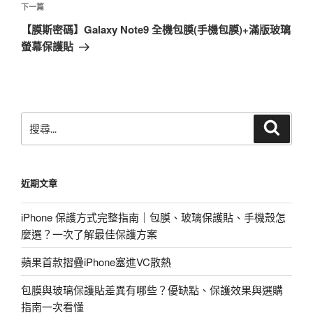
覽
文
下
下一篇
章
一
【膜斯密碼】Galaxy Note9 全機包膜(手機包膜)+滿版玻璃
篇
螢幕保護貼
文
章
搜
搜
尋
尋
關
鍵
近期文章
字:
iPhone 保護方式完整指南｜包膜、玻璃保護貼、手機殼怎
麼選？一次了解最佳保護方案
蘋果首款摺疊iPhone塞進VC散熱
包膜與玻璃保護貼差異有哪些？優缺點、保護效果與選購
指南一次看懂