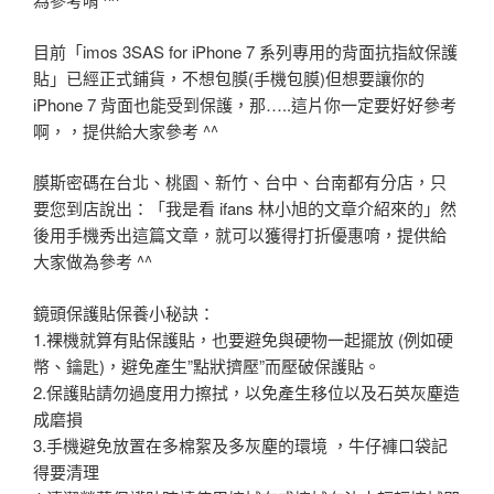
目前「imos 3SAS for iPhone 7 系列專用的背面抗指紋保護
貼」已經正式鋪貨，不想包膜(手機包膜)但想要讓你的
iPhone 7 背面也能受到保護，那…..這片你一定要好好參考
啊，，提供給大家參考 ^^
膜斯密碼在台北、桃園、新竹、台中、台南都有分店，只
要您到店說出：「我是看 ifans 林小旭的文章介紹來的」然
後用手機秀出這篇文章，就可以獲得打折優惠唷，提供給
大家做為參考 ^^
鏡頭保護貼保養小秘訣：
1.裸機就算有貼保護貼，也要避免與硬物一起擺放 (例如硬
幣、鑰匙)，避免產生”點狀擠壓”而壓破保護貼。
2.保護貼請勿過度用力擦拭，以免產生移位以及石英灰塵造
成磨損
3.手機避免放置在多棉絮及多灰塵的環境 ，牛仔褲口袋記
得要清理