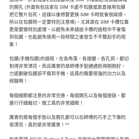
的開孔 (外面有些店家在 SIM 卡處不包膜或是直接用包膜
把它整片包死，這樣以後想要更換 SIM 卡時就會很麻煩，
所以在包膜時一定要特別注意唷)，尤其是在 SIM 卡槽位置
更是要做特別處理，以避免未來插拔卡槽的過程中不會傷
到包膜，也能避免使用一段時間之後發生不平整刮手的現
象！
包膜(手機包膜)的過程，在各角落、各按鍵、各孔洞，都切
割得非常漂亮，而且厲害的是師傅手勁通通抓得剛剛好，
力道劃破包膜卻不傷到手機，這真的需要很強的功力以及
經驗啊！
每個細節都注意的非常完善，每個開孔以及每個按鈕，都
進行仔細裁切，做工真的非常細緻！
厲害的是每個手勁以及開孔都可以在師傅的巧手之下做的
很漂亮，真的是非常厲害！^^
包含華碩 ASUS Zenfone 3 Zoom 背後的大範圍鏡頭以及相