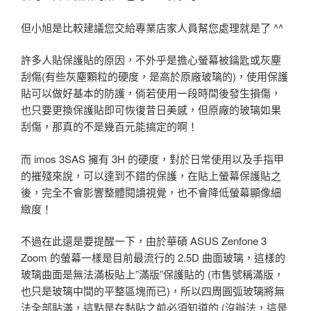
但小旭是比較建議您交給專業店家人員幫您處理就是了 ^^
許多人貼保護貼的原因，不外乎是擔心螢幕被鑰匙或灰塵
刮傷(有些灰塵顆粒的硬度，是高於原廠玻璃的)，使用保護
貼可以做好基本的防護，倘若使用一段時間後發生損傷，
也只要更換保護貼即可恢復昔日美感，但原廠的玻璃如果
刮傷，那真的不是幾百元能搞定的啊！
而 imos 3SAS 擁有 3H 的硬度，對於日常使用以及手指甲
的摧殘來說，可以達到不錯的保護，在貼上螢幕保護貼之
後，完全不會影響整體閱讀視覺，也不會降低螢幕顯像細
緻度！
不過在此還是要提醒一下，由於華碩 ASUS Zenfone 3
Zoom 的螢幕一樣是目前最流行的 2.5D 曲面玻璃，這樣的
玻璃曲面是無法滿板貼上”滿版”保護貼的 (市售號稱滿版，
也只是玻璃中間的平整區塊而已)，所以四周圓弧玻璃將無
法全部貼滿，這點是在黏貼之前必須知道的 (沒辦法，這是