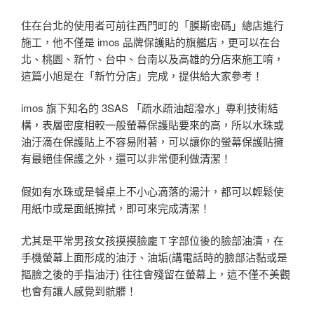
住在台北的使用者可前往西門町的「膜斯密碼」總店進行
施工，他不僅是 imos 品牌保護貼的旗艦店，更可以在台
北、桃園、新竹、台中、台南以及高雄的分店來施工唷，
這篇小旭是在「新竹分店」完成，提供給大家參考！
imos 旗下知名的 3SAS 「疏水疏油超潑水」專利技術結
構，表層密度相較一般螢幕保護貼要來的高，所以水珠或
油汙滴在保護貼上不容易附著，可以讓你的螢幕保護貼擁
有最絕佳保護之外，還可以非常便利做清潔！
假如有水珠或是餐桌上不小心滴落的湯汁，都可以輕鬆使
用紙巾或是面紙擦拭，即可來完成清潔！
尤其是平常男孩女孩摸摸臉龐Ｔ字部位後的臉部油漬，在
手機螢幕上面形成的油汙、油垢(講電話時的臉部沾黏或是
摳臉之後的手指油汙) 往往會殘留在螢幕上，這不僅不美觀
也會有讓人感覺到骯髒！