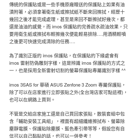
傳統的保護貼或是一些手機原廠贈送的保護貼上如果有油
漬附著，必須拿著衛生紙或擦拭紙不斷來回擦拭，經歷十
幾回之後才能完成處理，甚至是來回不斷擦拭好幾次，都
還是油油的感覺，而 imos 保護貼的完善疏水疏油效果，只
要用衛生紙或擦拭布輕擦幾次便能輕易排除….用酒精輕噴
之後更可快速完成清除的任務….
為了識別正版的 imos 保護貼，在保護貼的下緣處會有
imos 雷射防偽雕刻字樣，這是辨識 imos 保護貼的方式之
一，也是採用全新雷射切割的螢幕保護貼專屬識別字樣 ^^
imos 3SAS for 華碩 ASUS Zenfone 3 Zoom 專屬保護貼，
除了可以在店家進行立即張貼之外(全台灣店家可點這裡)，
也可以在網路上買到。
不管是交給店家施工還是自己買回家張貼，散裝套組中包
含「輔助安裝工具組」，裡面有超細纖維擦拭布、螢幕除
塵靜電膜、保護貼除塵膜、藍色牽引帶等等，假設您有自
信可以自己黏貼的話，也可以一併參考！