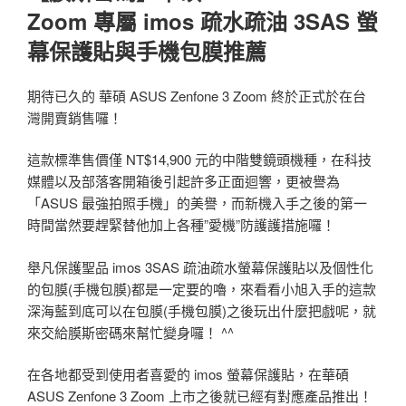
Zoom 專屬 imos 疏水疏油 3SAS 螢
幕保護貼與手機包膜推薦
期待已久的 華碩 ASUS Zenfone 3 Zoom 終於正式於在台
灣開賣銷售囉！
這款標準售價僅 NT$14,900 元的中階雙鏡頭機種，在科技
媒體以及部落客開箱後引起許多正面迴響，更被譽為
「ASUS 最強拍照手機」的美譽，而新機入手之後的第一
時間當然要趕緊替他加上各種”愛機”防護護措施囉！
舉凡保護聖品 imos 3SAS 疏油疏水螢幕保護貼以及個性化
的包膜(手機包膜)都是一定要的嚕，來看看小旭入手的這款
深海藍到底可以在包膜(手機包膜)之後玩出什麼把戲呢，就
來交給膜斯密碼來幫忙變身囉！ ^^
在各地都受到使用者喜愛的 imos 螢幕保護貼，在華碩
ASUS Zenfone 3 Zoom 上市之後就已經有對應產品推出！