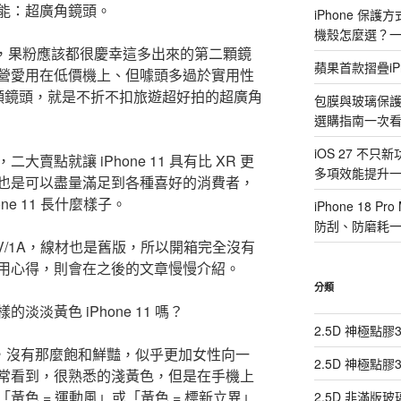
能：超廣角鏡頭。
iPhone 保
機殼怎麼選？
雙鏡頭，果粉應該都很慶幸這多出來的第二顆鏡
蘋果首款摺疊iP
營愛用在低價機上、但噱頭多過於實用性
第二顆鏡頭，就是不折不扣旅遊超好拍的超廣角
包膜與玻璃保
選購指南一次
iOS 27 不只
賣點就讓 iPhone 11 具有比 XR 更
多項效能提升
也是可以盡量滿足到各種喜好的消費者，
ne 11 長什麼樣子。
iPhone 18
防刮、防磨耗
的 5V/1A，線材也是舊版，所以開箱完全沒有
用心得，則會在之後的文章慢慢介紹。
分類
淡黃色 iPhone 11 嗎？
2.5D 神極點
柔和，沒有那麼飽和鮮豔，似乎更加女性向一
2.5D 神極點
常看到，很熟悉的淺黃色，但是在手機上
黃色 = 運動風」或「黃色 = 標新立異」
2.5D 非滿版