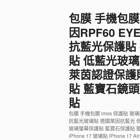
至
包膜 手機包膜
主
要
因RPF60 E
內
容
抗藍光保護貼
貼 低藍光玻璃
萊茵認證保護
貼 藍寶石鏡頭
貼
包膜 手機包膜 imos 保護貼 玻
抗藍光玻璃貼 德國萊因抗藍光 
玻璃螢幕保護貼 藍寶石保護貼 藍寶石
iPhone 17 玻璃貼 iPhone 17 Ai