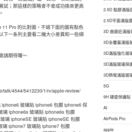
嘗試；那這樣的策略會不會成功換來更高
2.5D 點膠滿
。
2.5D平面滿
hone 11 Pro 的比對圖，不過下面的圖有點色
3D 曲面近滿
以下一系列主要看二機大小差異和一些細
3D全覆蓋滿版
3D滿版強化玻
敬請期待囉～
3D滿版玻璃保
3D熱彎滿版玻
5G
e/talk/4544/5412230/1/rv/apple-review/
9H 硬度保護貼
hone6 玻璃貼 iphone6 包膜 iphone6 保
AI
 iphone6s 玻璃貼 iphone6s 包膜
化玻璃 iphoneSE 玻璃貼 iphoneSE 包膜
AirPods Pro
玻璃 iphone7 玻璃貼 iphone7 包膜
apple