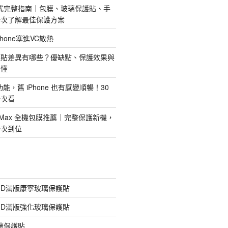
護方式完整指南｜包膜、玻璃保護貼、手
一次了解最佳保護方案
hone塞進VC散熱
護貼差異有哪些？優缺點、保護效果與
看懂
新功能，舊 iPhone 也有感變順暢！30
一次看
 Pro Max 全機包膜推薦｜完整保護新機，
一次到位
膠3D滿版康寧玻璃保護貼
膠3D滿版強化玻璃保護貼
玻璃保護貼