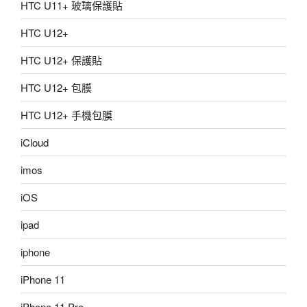
HTC U11+ 玻璃保護貼
HTC U12+
HTC U12+ 保護貼
HTC U12+ 包膜
HTC U12+ 手機包膜
iCloud
imos
iOS
ipad
iphone
iPhone 11
iPhone 11 Pro