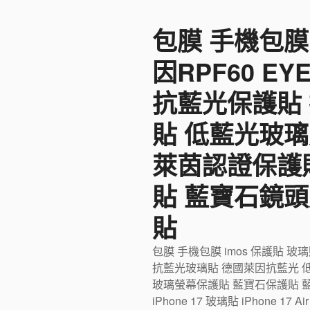
至
包膜 手機包膜
主
要
因RPF60 E
內
容
抗藍光保護貼
貼 低藍光玻璃
萊茵認證保護
貼 藍寶石鏡頭
貼
包膜 手機包膜 imos 保護貼 玻
抗藍光玻璃貼 德國萊因抗藍光 
玻璃螢幕保護貼 藍寶石保護貼 藍寶石
iPhone 17 玻璃貼 iPhone 17 Ai