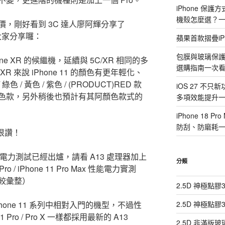
iPhone 保
機殼怎麼選？
，剛好看到 3C 達人廖阿輝分享了
與大家分享囉：
蘋果首款摺疊iP
包膜與玻璃保
hone XR 的候繼機，延續與 5C/XR 相同的多
選購指南一次
 來說 iPhone 11 的顏色有更年輕化、
 / 黃色 / 紫色 / (PRODUCT)RED 款
iOS 27 不只
色款，另外稍後也預計有其阿顏色款式的
多項效能提升
iPhone 18
防刮、防磨耗
在很讚！
能電力測試已經出爐，請看 A13 處理器加上
分類
 Pro / iPhone 11 Pro Max 性能電力實測
比較彙整）
2.5D 神極點
iPhone 11 系列中相對入門的機型，不過性
2.5D 神極點
Pro / Pro X 一樣都採用最新的 A13
2.5D 非滿版