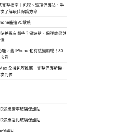
護方式完整指南｜包膜、玻璃保護貼、手
一次了解最佳保護方案
hone塞進VC散熱
護貼差異有哪些？優缺點、保護效果與
看懂
新功能，舊 iPhone 也有感變順暢！30
一次看
 Pro Max 全機包膜推薦｜完整保護新機，
一次到位
膠3D滿版康寧玻璃保護貼
膠3D滿版強化玻璃保護貼
玻璃保護貼