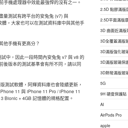
是目前手機處理器中效能最強悍的沒有之一。
2.5D 點膠滿
測試有跨平台的安兔兔 (v7) 與
2.5D平面滿
k 等測試軟體，大家也可以在測試資料庫中與其他手
3D 曲面近滿
3D全覆蓋滿版
其他手機有更高分？
3D滿版強化玻
試中，因此一段時間內安兔兔 v7 與 v8 的
3D滿版玻璃保
前後版本的測試基準會有所不同，請以同
3D熱彎滿版玻
5G
改款的新版測試軟體，阿輝資料庫也會陸續更新，
e 11 與 iPhone 11 Pro / iPhone 11
9H 硬度保護貼
3 Bionic + 4GB 記憶體的規格配置。
AI
AirPods Pro
apple