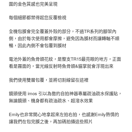
圍的金色質感也完美呈現
每個細節都禁得起您反覆檢視
全機包膜會完全覆蓋外殼的部分，不過TR系列的腳架內
側，由於每次使用都會摩擦，避免因為膜材而讓轉軸不順
暢，因此內側不會包覆到膜材
電池外蓋的魚骨頭花紋，是整支TR15最亮眼的地方，正面
看是霧面的，當光線反射時魚骨頭&貓掌就會浮現出來
我們使用雙層包覆，並將切割線留在這裡
鏡頭使用 imos 引以為傲的自拍神器專屬疏油疏水保護貼，
無論鏡頭、機身都有疏油疏水、超潑水效果
Emily也非常開心地拿起來左拍右拍，也感謝Emily熱情的
讓我們在包完膜之後，再加碼拍攝這些照片