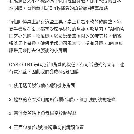
割成適當大小，機身為了保持輕盈身軀，採用較薄的日本
透明膜，電池蓋則是Emily挑選的魚骨頭+貓掌紋路
每個師傅桌上都有這些工具，桌上有超柔軟的矽膠墊，每
支手機放在桌上都享受席夢思般的呵護，軟刮刀，TAMIYA
田宮亮光臘、吹風機，以及數量無極限的30度刀片，稍微
頓就馬上替換，確保手起刀落風無痕，還有牙籤、3M無痕
膠帶用來除去包膜後的小屑屑
CASIO TR15是可拆卸背蓋的機種，有可活動式的立架，也
有電池蓋，因此我們分成5階段包膜
1. 使用透明膜包覆(包膜)機身背面
2. 邊框的立架採用兩層包覆(包膜)，並加強防護側邊條
3. 電池背蓋貼上魚骨貓掌紋路膜材
4. 正面包覆(包膜)並精準切割鏡頭位置