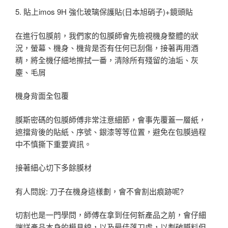
5. 貼上imos 9H 強化玻璃保護貼(日本旭硝子)+鏡頭貼
在進行包膜前，我們家的包膜師會先檢視機身整體的狀
況，螢幕、機身、機背是否有任何已刮傷，接著再用酒
精，將全機仔細地擦拭一番，清除所有殘留的油垢、灰
塵、毛屑
機身背面全包覆
膜斯密碼的包膜師傅非常注意細節，會事先覆蓋一層紙，
遮擋背後的貼紙、序號、銀漆等等位置，避免在包膜過程
中不慎撕下重要資訊。
接著細心切下多餘膜材
有人問說: 刀子在機身這樣劃，會不會割出痕跡呢?
切割也是一門學問，師傅在拿到任何新產品之前，會仔細
端詳產品本身的模具線，以及最佳落刀處，以劃破膜料但