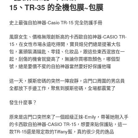
15、TR-35 的全機包膜~包膜
史上最強自拍神器-Casio TR-15 完全防護手冊
風靡女生、價格無限創新高的卡西歐自拍神器-CASIO TR-
15，在女性市場永遠吃得開，寶貝妞兒們總是提著大包
包，裏頭裝滿鑰匙、零錢、化妝品，跟這些東西混放在一
起，刮傷的機會就變高了，無論你買哪款顏色，哪個型
號，總是要價不斐的自拍神器當然要好好保護他囉
這一天，膜斯密碼的突然一陣寂靜，店門口周圍的男店員
全都放下手邊工作，聚焦到膜斯密碼，全場都震驚了
發生什麼事？
原來是店門口突然來了一個超級正妹-Emily，帶著她剛入手
的卡西歐自拍神器-CASIO TR-15，想要來貼保護貼，這一
款TR-15還是限定款的Tiffany藍，真的很少見的逸品