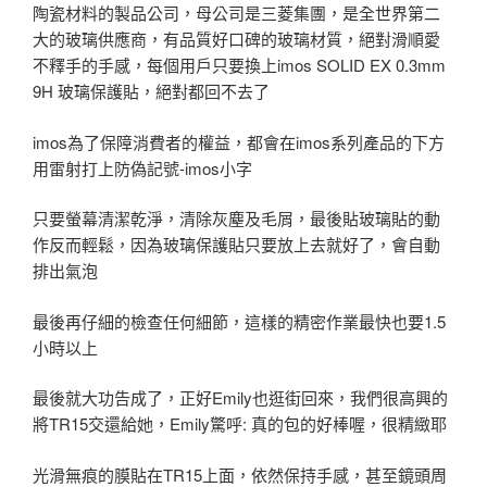
陶瓷材料的製品公司，母公司是三菱集團，是全世界第二
大的玻璃供應商，有品質好口碑的玻璃材質，絕對滑順愛
不釋手的手感，每個用戶只要換上imos SOLID EX 0.3mm
9H 玻璃保護貼，絕對都回不去了
imos為了保障消費者的權益，都會在imos系列產品的下方
用雷射打上防偽記號-imos小字
只要螢幕清潔乾淨，清除灰塵及毛屑，最後貼玻璃貼的動
作反而輕鬆，因為玻璃保護貼只要放上去就好了，會自動
排出氣泡
最後再仔細的檢查任何細節，這樣的精密作業最快也要1.5
小時以上
最後就大功告成了，正好Emily也逛街回來，我們很高興的
將TR15交還給她，Emily驚呼: 真的包的好棒喔，很精緻耶
光滑無痕的膜貼在TR15上面，依然保持手感，甚至鏡頭周