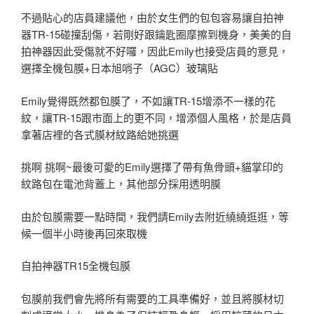
不過貼心的店員建議他，由於女生們的包包容易讓自拍神
器TR-15碰撞刮傷，若剛好跟鑰匙圈摩擦到機身，美美的自
拍神器因此受傷就不好囉，因此Emily也接受店員的意見，
選擇全機包膜+日本旭哨子（AGC）玻璃貼
Emily覺得既然都包膜了，不如讓TR-15增添不一樣的花
紋，讓TR-15跟市面上的更不同，增添個人風格，於是店員
拿著店裡的各式膜材紋路給她挑選
挑啊 挑啊~最後可愛的Emily選擇了帶有魚骨頭+貓掌印的
紋路包在電池背蓋上，其他部分採用透明膜
由於包膜需要一點時間，我們請Emily去附近繞繞逛逛，等
候一個半小時後再回來取機
自拍神器TR15全機包膜
包膜前我們會先將所有需要的工具準備好，並且將膜材切