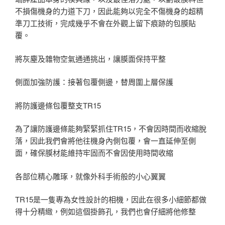
不損傷機身的力道下刀，因此能夠以完全不傷機身的超精
準刀工技術，完成幾乎不會在外觀上留下痕跡的包膜貼
覆。
將灰塵及雜物空氣通通挑出，讓膜面保持平整
側面加強防護：接著包覆側邊，替周圍上層保護
將防護邊條包覆整支TR15
為了讓防護邊條能夠緊緊抓住TR15，不會因時間而收縮脫
落，因此我們會將他往機身內側包覆，會一直延伸至側
面，確保膜材能維持牢固而不會因使用時間收縮
各部位精心雕琢，就像外科手術般的小心翼翼
TR15是一隻專為女性設計的相機，因此在很多小細節都做
得十分精緻，例如這個掛飾孔，我們也會仔細將他修整