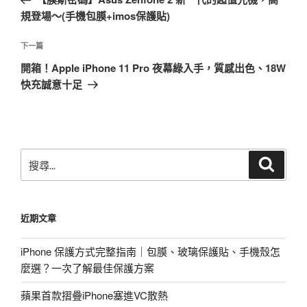
導
篇
規登場～(手機包膜+imos保護貼)
覽
文
章
下
下一篇
一
開箱！Apple iPhone 11 Pro 夜幕綠入手，質感出色、18W
篇
快充誠意十足
文
章
搜
搜
尋
尋
關
鍵
近期文章
字:
iPhone 保護方式完整指南｜包膜、玻璃保護貼、手機殼怎
麼選？一次了解最佳保護方案
蘋果首款摺疊iPhone塞進VC散熱