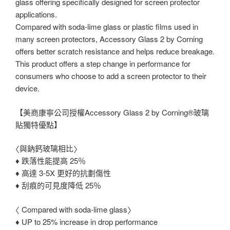
glass offering specifically designed for screen protector
applications.
Compared with soda-lime glass or plastic films used in
many screen protectors, Accessory Glass 2 by Corning
offers better scratch resistance and helps reduce breakage.
This product offers a step change in performance for
consumers who choose to add a screen protector to their
device.
【美商康寧公司授權Accessory Glass 2 by Corning®玻璃
貼獨特優點】
〈與鈉鈣玻璃相比〉
♦ 跌落性能提高 25％
♦ 高達 3-5X 更好的抗劃傷性
♦ 刮痕的可見度降低 25％
〈 Compared with soda-lime glass〉
♦ UP to 25% increase in drop performance