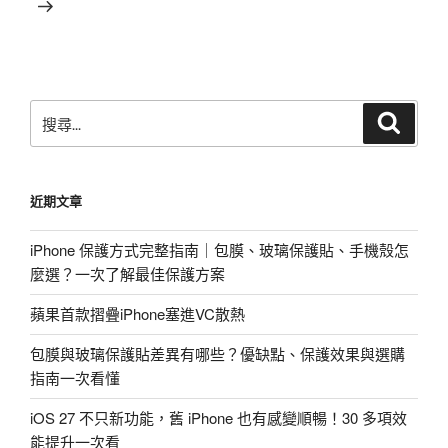
文
章
搜
搜
尋
尋
關
鍵
近期文章
字:
iPhone 保護方式完整指南｜包膜、玻璃保護貼、手機殼怎
麼選？一次了解最佳保護方案
蘋果首款摺疊iPhone塞進VC散熱
包膜與玻璃保護貼差異有哪些？優缺點、保護效果與選購
指南一次看懂
iOS 27 不只新功能，舊 iPhone 也有感變順暢！30 多項效
能提升一次看