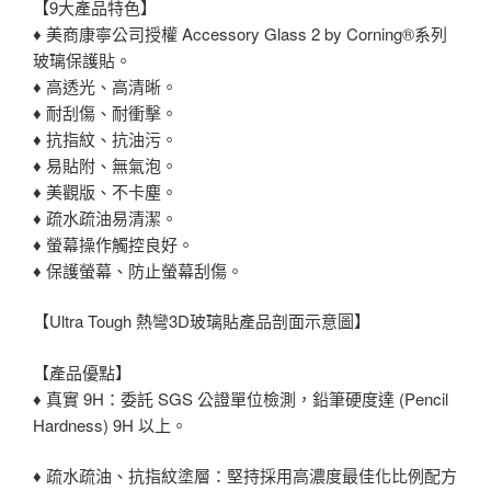
【9大產品特色】
♦ 美商康寧公司授權 Accessory Glass 2 by Corning®系列
玻璃保護貼。
♦ 高透光、高清晰。
♦ 耐刮傷、耐衝擊。
♦ 抗指紋、抗油污。
♦ 易貼附、無氣泡。
♦ 美觀版、不卡塵。
♦ 疏水疏油易清潔。
♦ 螢幕操作觸控良好。
♦ 保護螢幕、防止螢幕刮傷。
【Ultra Tough 熱彎3D玻璃貼產品剖面示意圖】
【產品優點】
♦ 真實 9H：委託 SGS 公證單位檢測，鉛筆硬度達 (Pencil
Hardness) 9H 以上。
♦ 疏水疏油、抗指紋塗層：堅持採用高濃度最佳化比例配方