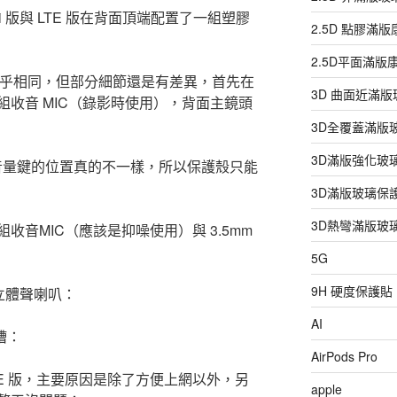
i 版與 LTE 版在背面頂端配置了一組塑膠
2.5D 點膠滿
2.5D平面滿
4 幾乎相同，但部分細節還是有差異，首先在
3D 曲面近滿
收音 MIC（錄影時使用），背面主鏡頭
3D全覆蓋滿版
3D滿版強化玻
與音量鍵的位置真的不一樣，所以保護殼只能
3D滿版玻璃保
3D熱彎滿版玻
音MIC（應該是抑噪使用）與 3.5mm
5G
9H 硬度保護貼
頭與立體聲喇叭：
AI
槽：
AirPods Pro
LTE 版，主要原因是除了方便上網以外，另
apple