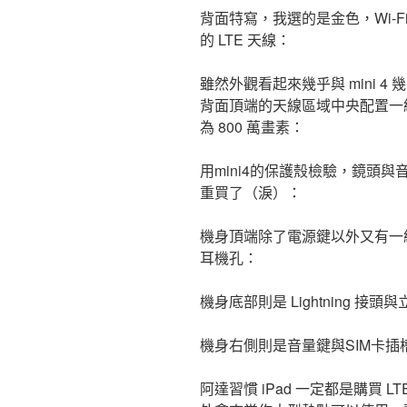
背面特寫，我選的是金色，Wi-F
的 LTE 天線：
雖然外觀看起來幾乎與 mini 
背面頂端的天線區域中央配置一組
為 800 萬畫素：
用mini4的保護殼檢驗，鏡頭
重買了（淚）：
機身頂端除了電源鍵以外又有一組收
耳機孔：
機身底部則是 Lightning 接
機身右側則是音量鍵與SIM卡插
阿達習慣 iPad 一定都是購買 