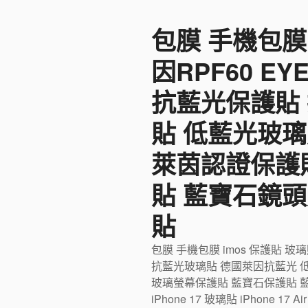
至
包膜 手機包膜
主
要
因RPF60 E
內
容
抗藍光保護貼
貼 低藍光玻璃
萊茵認證保護
貼 藍寶石鏡頭
貼
包膜 手機包膜 imos 保護貼 玻
抗藍光玻璃貼 德國萊因抗藍光 
玻璃螢幕保護貼 藍寶石保護貼 藍寶石
iPhone 17 玻璃貼 iPhone 17 Ai