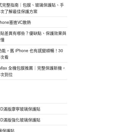
護方式完整指南｜包膜、玻璃保護貼、手
一次了解最佳保護方案
hone塞進VC散熱
護貼差異有哪些？優缺點、保護效果與
看懂
新功能，舊 iPhone 也有感變順暢！30
一次看
 Pro Max 全機包膜推薦｜完整保護新機，
一次到位
膠3D滿版康寧玻璃保護貼
膠3D滿版強化玻璃保護貼
玻璃保護貼