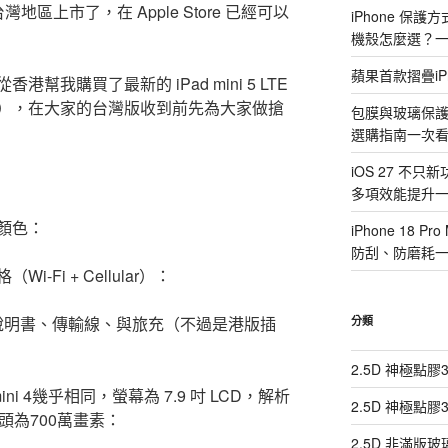
在台灣地區上市了，在 Apple Store 已經可以
iPhone 保
機殼怎麼選？
蘋果首款摺疊iP
我購買了最新的 iPad mini 5 LTE
），在大家的台灣版收到前先為大家做搶
包膜與玻璃保
選購指南一次
iOS 27 不只
多項效能提升
顏色：
iPhone 18
防刮、防磨耗
Fi + Cellular）：
 5 、說明書、傳輸線、與旅充（不過是港版插
分類
2.5D 神極點
ni 4幾乎相同，螢幕為 7.9 吋 LCD，解析
2.5D 神極點
鏡頭為700萬畫素：
2.5D 非滿版