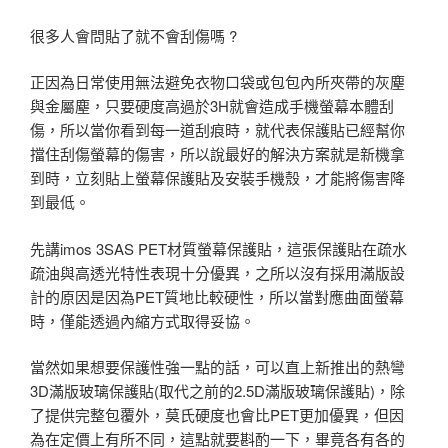
很多人會問貼了就不會刮傷嗎 ?
正因為日常使用無法避免衣物口袋或包包內所夾帶的灰塵
與金屬塵，只要硬度高過於3H就會造成手機螢幕本體刮
傷，所以當你看到每一道刮痕時，就代表保護貼已經幫你
擋住刮傷螢幕的傷害，所以說最好的解決方案就是新機拿
到時，立刻貼上螢幕保護貼及安裝手機殼，才能將傷害降
到最低。
先講imos 3SAS PET材質螢幕保護貼，這張保護貼在疏水
疏油與高透光特性表現十分優異，之所以沒有採用滿版設
計的原因是因為PET質地比較硬性，所以當對應曲面螢幕
時，僅能透過內縮方式取得妥協。
當然如果想要保護性強一點的話，可以直上新推出的熱彎
3D滿版玻璃保護貼(取代之前的2.5D滿版玻璃保護貼)，除
了提供完整包覆外，莫氏硬度也會比PET更加優異，但因
為在定價上有所不同，這點就要斟酌一下，畢竟各有各的