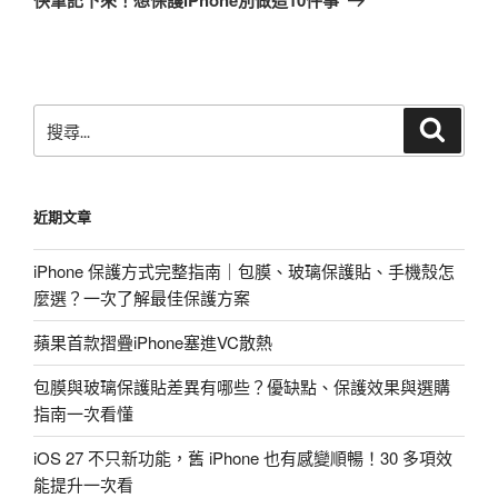
篇
文
章
搜
搜
尋
尋
關
鍵
近期文章
字:
iPhone 保護方式完整指南｜包膜、玻璃保護貼、手機殼怎
麼選？一次了解最佳保護方案
蘋果首款摺疊iPhone塞進VC散熱
包膜與玻璃保護貼差異有哪些？優缺點、保護效果與選購
指南一次看懂
iOS 27 不只新功能，舊 iPhone 也有感變順暢！30 多項效
能提升一次看