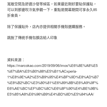
寬敞空間及舒適沙發等候區，如果最近剛好要貼保護貼，
可以到那邊吹冷氣參觀一下，重點是開幕期間可享永久85
折會員。
除了保護貼外，店內亦提供相關手機殼選購服務。
跳脫了傳統手機包膜店給人印象
資料來源：
https://marcokao.com/2019/09/06/imos%E6%8E%A8%E5
%87%BA%E5%B0%88%E5%B1%ACxperia-
1%E8%9E%A2%E5%B9%95%E4%BF%9D%E8%AD%B7
%E8%B2%BC%E3%80%81%E6%89%8B%E6%A9%9F%
E6%AE%BC%EF%BC%8C%E6%8F%90%E4%BE%9B%
E5%85%A8%E6%96%B9%E4%BD%8D%E5%84%AA/