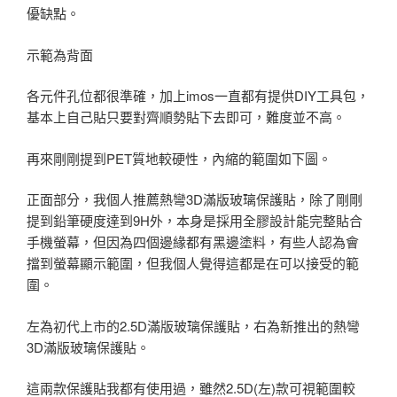
優缺點。
示範為背面
各元件孔位都很準確，加上imos一直都有提供DIY工具包，
基本上自己貼只要對齊順勢貼下去即可，難度並不高。
再來剛剛提到PET質地較硬性，內縮的範圍如下圖。
正面部分，我個人推薦熱彎3D滿版玻璃保護貼，除了剛剛
提到鉛筆硬度達到9H外，本身是採用全膠設計能完整貼合
手機螢幕，但因為四個邊緣都有黑邊塗料，有些人認為會
擋到螢幕顯示範圍，但我個人覺得這都是在可以接受的範
圍。
左為初代上市的2.5D滿版玻璃保護貼，右為新推出的熱彎
3D滿版玻璃保護貼。
這兩款保護貼我都有使用過，雖然2.5D(左)款可視範圍較