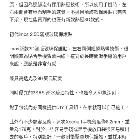
廣，但因為邊緣沒有採用熱壓技術，所以使用手機時，左
右兩側會有稍微刮手的感覺，不過目前該款保護貼已完售
下架，現在能買到的也僅有新款熱壓3D款式。
初代imos 2.5D滿版玻璃保護貼
imos新款3D滿版玻璃保護貼，左右兩側經過熱彎技術，很
明顯較為貼合手機螢幕曲線，這對於長時間滑手機的用戶
來說，應該是非常有感。
兼具高透光及9H莫氏硬度
同時優異的3SAS 疏水疏油特性，也是令人印象深刻。
對了包裝內亦同樣提供DIY工具組，在家就可以自己施工。
此外有不少顧客反應，這次Xperia 1手機薄度僅8.2mm、重
量為178克，對於一些容易手殘或是手機放口袋很容易噴出
去的客戶，特別設計了一款耐衝擊軍規保護殼，並採用時