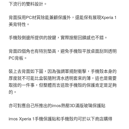
下流行的雙料設計。
背面採用PC材質除能兼顧保護外，還能保有展現Xperia 1
美背特性。
手機殼側邊所提供的按鍵，實際按壓回饋感也不錯。
背面四個角也有特別墊高，避免手機殼平放桌面刮到透明
PC背板。
裝上去背面如下圖，因為強調軍規耐衝擊，手機殼本身的
厚度就不可能比盒裝隨附清水透明套來的薄，這也是需要
取捨的一件事，但整體而言這款手機殼的保護肯定是足夠
的。
亦可對應自己所推出的imos熱壓3D滿版玻璃保護貼
imos Xperia 1手機保護貼和手機殼均可於以下商店購得