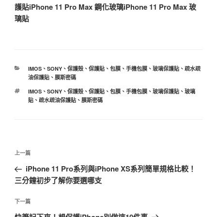
護貼
iPhone 11 Pro Max 鋼化玻璃
iPhone 11 Pro Max 玻
璃貼
分
IMOS
、
SONY
、
保護殼
、
保護貼
、
包膜
、
手機包膜
、
玻璃保護貼
、
疏水疏
類
油保護貼
、
膜斯密碼
標
IMOS
、
SONY
、
保護殼
、
保護貼
、
包膜
、
手機包膜
、
玻璃保護貼
、
玻璃
籤
貼
、
疏水疏油保護貼
、
膜斯密碼
文
上
上一篇
章
一
iPhone 11 Pro系列與iPhone XS系列簡單規格比較！
導
篇
三分鐘初步了解你要選哪支
覽
文
章
下
下一篇
一
快筆記下來！想保護iPhone別做這10件事