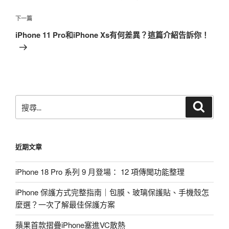
導
篇
覽
文
下
下一篇
章
一
iPhone 11 Pro和iPhone Xs有何差異？這篇介紹告訴你！
篇
文
章
搜
搜
尋
尋
關
鍵
近期文章
字:
iPhone 18 Pro 系列 9 月登場： 12 項傳聞功能整理
iPhone 保護方式完整指南｜包膜、玻璃保護貼、手機殼怎
麼選？一次了解最佳保護方案
蘋果首款摺疊iPhone塞進VC散熱