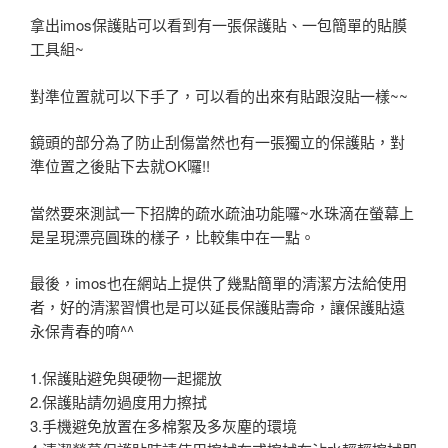
拿出imos保護貼可以看到有一張保護貼、一包簡單的貼膜
工具組~
對準位置就可以下手了，可以看的出來有貼跟沒貼一樣~~
鏡頭的部分為了防止刮傷當然也有一張獨立的保護貼，對
準位置之後貼下去就OK囉!!
當然要來測試一下招牌的疏水疏油功能囉~水珠滴在螢幕上
是呈現漂亮圓珠的樣子，比較集中在一點。
最後，imos也在網站上提供了幾點簡單的清潔方法給使用
者，好的清潔習慣也是可以延長保護貼壽命，讓保護貼遠
永保青春的唷^^
1.保護貼避免與硬物一起擺放
2.保護貼請勿過度用力擦拭
3.手機避免放置在多棉絮及多灰塵的環境