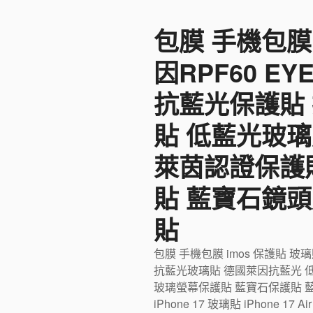
至
包膜 手機包膜
主
要
因RPF60 E
內
容
抗藍光保護貼
貼 低藍光玻璃
萊茵認證保護
貼 藍寶石鏡頭
貼
包膜 手機包膜 imos 保護貼 玻
抗藍光玻璃貼 德國萊因抗藍光 
玻璃螢幕保護貼 藍寶石保護貼 藍寶石
iPhone 17 玻璃貼 iPhone 17 Ai