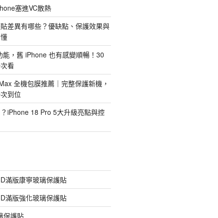
hone塞進VC散熱
護貼差異有哪些？優缺點、保護效果與
看懂
新功能，舊 iPhone 也有感變順暢！30
一次看
 Pro Max 全機包膜推薦｜完整保護新機，
一次到位
Phone 18 Pro 5大升級亮點與控
膠3D滿版康寧玻璃保護貼
膠3D滿版強化玻璃保護貼
玻璃保護貼