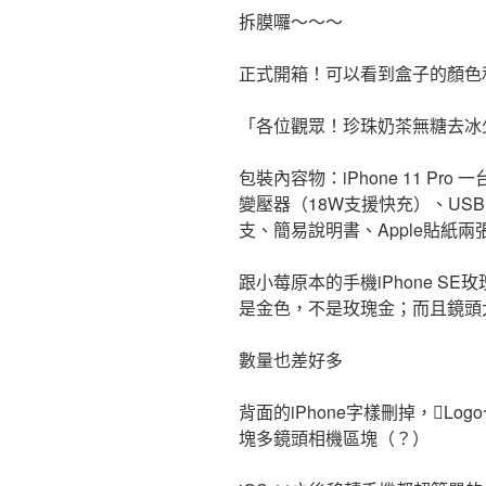
拆膜囉～～～
正式開箱！可以看到盒子的顏色
「各位觀眾！珍珠奶茶無糖去冰
包裝內容物：iPhone 11 Pro 一
變壓器（18W支援快充）、USB T
支、簡易說明書、Apple貼紙兩
跟小莓原本的手機iPhone S
是金色，不是玫瑰金；而且鏡頭
數量也差好多
背面的iPhone字樣刪掉，L
塊多鏡頭相機區塊（？）