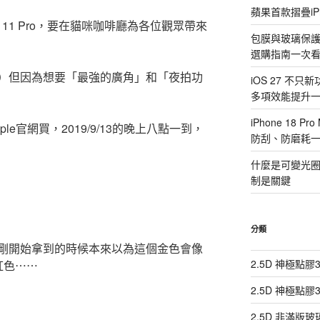
蘋果首款摺疊iP
 11 Pro，要在貓咪咖啡廳為各位觀眾帶來
包膜與玻璃保
選購指南一次
）但因為想要「最強的廣角」和「夜拍功
iOS 27 不只
多項效能提升
iPhone 18
e官網買，2019/9/13的晚上八點一到，
防刮、防磨耗
什麼是可變光圈？i
制是關鍵
！
分類
剛開始拿到的時候本來以為這個金色會像
2.5D 神極點
粉紅色⋯⋯
2.5D 神極點
2.5D 非滿版