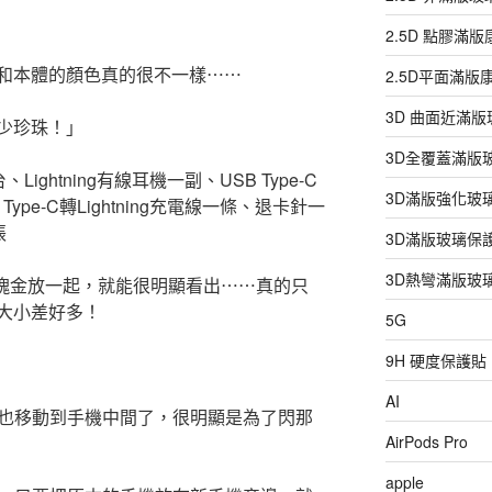
2.5D 點膠滿
和本體的顏色真的很不一樣⋯⋯
2.5D平面滿
3D 曲面近滿
少珍珠！」
3D全覆蓋滿版
台、Lightning有線耳機一副、USB Type-C
3D滿版強化玻
ype-C轉Lightning充電線一條、退卡針一
張
3D滿版玻璃保
3D熱彎滿版玻
E玫瑰金放一起，就能很明顯看出⋯⋯真的只
大小差好多！
5G
9H 硬度保護貼
AI
ogo也移動到手機中間了，很明顯是為了閃那
AirPods Pro
apple