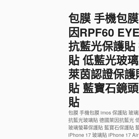
至
包膜 手機包膜
主
要
因RPF60 E
內
容
抗藍光保護貼
貼 低藍光玻璃
萊茵認證保護
貼 藍寶石鏡頭
貼
包膜 手機包膜 imos 保護貼 玻
抗藍光玻璃貼 德國萊因抗藍光 
玻璃螢幕保護貼 藍寶石保護貼 藍寶石
iPhone 17 玻璃貼 iPhone 17 Ai