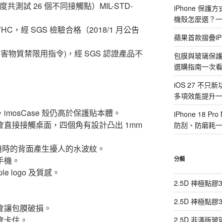
度共測試 26 個不同接觸點）MIL-STD-
iPhone 保
機殼怎麼選？
VHC，經 SGS 檢驗合格（2018/1 月公告
蘋果首款摺疊iP
中有害物質禁限用指令)，經 SGS 認證產品不
包膜與玻璃保
選購指南一次
iOS 27 不只
多項效能提升
imosCase 殼仍高於保護貼本體。
iPhone 18
背蓋不會直接接觸桌面，四個角有設計凸出 1mm
防刮、防磨耗
機裸機時的背面產生擾人的水波紋。
手機。
分類
le logo 及質感。
2.5D 神極點
2.5D 神極點
會讓包膜破損。
會卡住。
2.5D 非滿版