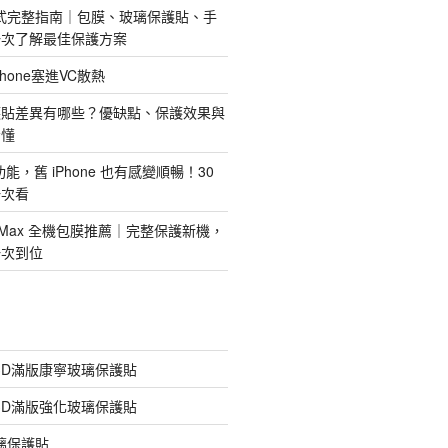
護方式完整指南｜包膜、玻璃保護貼、手
一次了解最佳保護方案
hone塞進VC散熱
護貼差異有哪些？優缺點、保護效果與
看懂
新功能，舊 iPhone 也有感變順暢！30
一次看
 Pro Max 全機包膜推薦｜完整保護新機，
一次到位
膠3D滿版康寧玻璃保護貼
膠3D滿版強化玻璃保護貼
玻璃保護貼