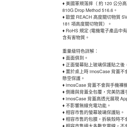
♦ 美國軍規落摔（ 約 120 公分高
810G Drop Method 516.6。
♦ 歐盟 REACH 高度關切物質 S
181 項高度關切物質）。
♦ RoHS 規定 (電機電子產品
含有害物質。
重量級特色詳解：
♦ 面面俱到。
♦ 正面螢幕貼上玻璃保護貼之後，
♦ 置於桌上時 imosCase 
懸空保護。
♦ imosCase 背蓋不會與手
♦ 側邊與背蓋全包覆，完美防護
♦ imosCase 背蓋高透光展現 App
♦ 不影響無線充電功能。
♦ 相容市售的螢幕玻璃保護貼。
♦ 相容市售的包膜，拆裝殼時不
♦ 相容市售絕大多數充電線，不