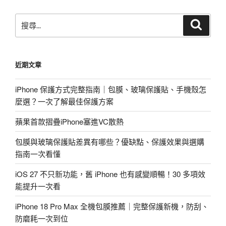
搜
搜
尋
尋
關
鍵
近期文章
字:
iPhone 保護方式完整指南｜包膜、玻璃保護貼、手機殼怎
麼選？一次了解最佳保護方案
蘋果首款摺疊iPhone塞進VC散熱
包膜與玻璃保護貼差異有哪些？優缺點、保護效果與選購
指南一次看懂
iOS 27 不只新功能，舊 iPhone 也有感變順暢！30 多項效
能提升一次看
iPhone 18 Pro Max 全機包膜推薦｜完整保護新機，防刮、
防磨耗一次到位