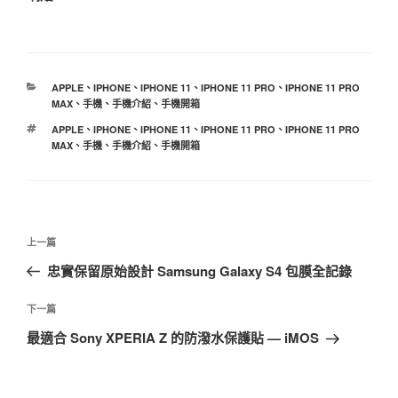
分
APPLE
、
IPHONE
、
IPHONE 11
、
IPHONE 11 PRO
、
IPHONE 11 PRO
類
MAX
、
手機
、
手機介紹
、
手機開箱
標
APPLE
、
IPHONE
、
IPHONE 11
、
IPHONE 11 PRO
、
IPHONE 11 PRO
籤
MAX
、
手機
、
手機介紹
、
手機開箱
文
上
上一篇
章
一
忠實保留原始設計 Samsung Galaxy S4 包膜全記錄
導
篇
覽
文
下
下一篇
章
一
最適合 Sony XPERIA Z 的防潑水保護貼 — iMOS
篇
文
章