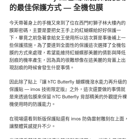
的最佳保護方式 — 全機包膜
今天帶著身上的手機又來到了位在西門町獅子林大樓內的
膜斯密碼，主要是要把女王手上的紅蝴蝶給好好保護一
下，畢竟之前急著拿給女王使用所以這次算是事後補上一
些保護措施，為了要達到全面性的保護這次選擇了全機包
膜的方式來處理，希望能維持紅蝴蝶那美麗的倩影與降低
刮痕的機率產生，因為真的很難想像在這美麗的背蓋上出
現刮痕的時候會發生什麼事情。
因此除了貼上『讓 hTC Butterfly 蝴蝶機潑水能力再升級的
保護貼 — imos 技術限定版』之外，這次還要做的事情就
是來透過包膜來保留 hTC Butterfly 背部精美的外觀提升裸
機使用時的防護能力。
在現場還看到新版保護貼還有 imos 防偽雷射雕刻在上面，
讓整體質感提升不少。