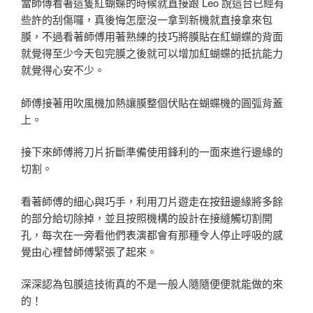
當師傅看著這隻紅蝴蝶的時候就直接跟 Leo 說這台已經有
些許的刮傷囉，真後悔怎麼沒一拿到新機就直接拿來包
膜，不過看著師傅用著熟練的技巧將膜貼在紅蝴蝶的背面
就覺得至少今天包完膜之後就可以增加紅蝴蝶的抵抗能力
就覺得心安不少。
師傅接著用吹風機加熱讓膜整個伏貼在蝴蝶機的圓弧背蓋
上。
接下來師傅將刀片折斷準備使用鋒利的一面來進行邊緣的
切割。
看著師傅的細心與巧手，利用刀片遊走在按鈕邊緣將多餘
的部分給切除掉，並且按照機構的設計在接縫觸切割開
孔，每次在一旁看他們表演都會有那種令人停止呼吸的感
覺由心裡替師傅緊張了起來。
深深認為包膜這技術真的不是一般人隨隨便便就能做的來
的！