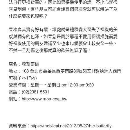
法自行更換背蓋的，因此如果裸機使用的話一不小心就很
容易刮傷，有些朋友可能會說買個果凍套就可以解決了為
什麼還要來包膜呢？
果凍套其實有好有壞，壞處就是體積變大喪失了裸機的美
感與獨有的色澤，如果您是屬於那種不愛用保護措施而愛
好裸機使用的朋友建議至少也來包個膜會比較安全一些，
不然一旦刮傷之後那就真的欲哭無淚了喔！
店名：膜斯密碼
地址：108 台北市萬華區西寧南路36號56室1樓(請進入西門
町獅子林1F內)
營業時間：星期一 ~星期日 pm12:00-pm9:30
電話：(02)2381-5501
網站：http://www.mos-coat.tw/
資料來源：https://mobileai.net/2013/05/27/htc-butterfly-