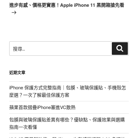
一
進步有感、價格更實惠！Apple iPhone 11 黑開箱搶先看
篇
文
章
搜
搜
尋
尋
關
鍵
近期文章
字:
iPhone 保護方式完整指南｜包膜、玻璃保護貼、手機殼怎
麼選？一次了解最佳保護方案
蘋果首款摺疊iPhone塞進VC散熱
包膜與玻璃保護貼差異有哪些？優缺點、保護效果與選購
指南一次看懂