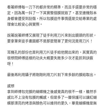
看著師傅每一刀下的都非常的精準，而且手還要非常的穩
定，因為萬一抖了一下其實整個膜就毀了，甚至連機殼本
身都會遭受到刮傷，所以包膜這件事情還是交給專業的處
理會比較安心與實際。
說著說著師傅又展現了徒手利用刀片來割出鏡頭的形狀，
要拿筆來徒手畫圓都不是那麼簡單了更何況是用刀片！
耳機孔的部份也是利用刀片徒手給他開出來的，其實真的
很想問師傅這樣的功夫大概要失敗多少次才能抓到訣竅
呀！
最後再利用鑷子將剛剛利用刀片割下來多餘的膜給取出。
感想
拿到師傅包完膜的蝴蝶機之後感覺真的很不一樣，雖然手
感比不上沒有包膜的觸感，但是多了一層保護可以讓紅蝴
蝶那漂亮的烤漆與顏色可以維持的更久，畢竟蝴蝶機是無