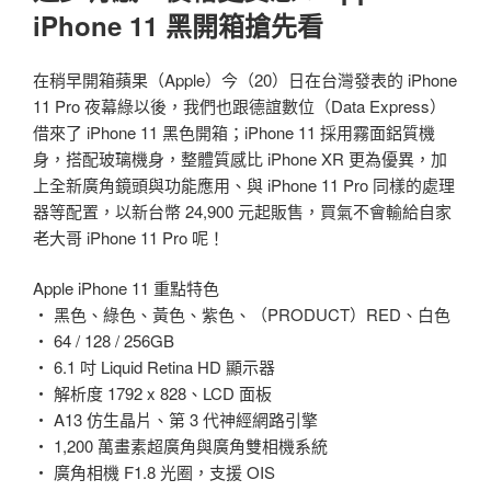
iPhone 11 黑開箱搶先看
在稍早開箱蘋果（Apple）今（20）日在台灣發表的 iPhone
11 Pro 夜幕綠以後，我們也跟德誼數位（Data Express）
借來了 iPhone 11 黑色開箱；iPhone 11 採用霧面鋁質機
身，搭配玻璃機身，整體質感比 iPhone XR 更為優異，加
上全新廣角鏡頭與功能應用、與 iPhone 11 Pro 同樣的處理
器等配置，以新台幣 24,900 元起販售，買氣不會輸給自家
老大哥 iPhone 11 Pro 呢！
Apple iPhone 11 重點特色
・ 黑色、綠色、黃色、紫色、（PRODUCT）RED、白色
・ 64 / 128 / 256GB
・ 6.1 吋 Liquid Retina HD 顯示器
・ 解析度 1792 x 828、LCD 面板
・ A13 仿生晶片、第 3 代神經網路引擎
・ 1,200 萬畫素超廣角與廣角雙相機系統
・ 廣角相機 F1.8 光圈，支援 OIS