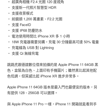
・ 超廣角相機 F2.4 光圈 120 度視角
・ 支援新一代照片智慧型 HDR
・ 支援夜景模式
・ 前鏡頭 1,200 萬畫素、F2.2 光圈
・ 支援 FaceID
・ 支援 IP68 防塵防水
・ 電池使用時間比 iPhone XR 多 1 小時
・ 18W 充電器需要另購，充電 30 分鐘最高可達 50% 電量
・ 充電線為 USB 對 Lightning
・ 支援 Qi 無線充電
跳跳虎跟德誼數位借來拍攝的是 Apple iPhone 11 64GB 黑
色，盒裝為白色、上面印有手機圖片；雖然黑比起其他配
色低調，但質感比起 iPhone XR 進步非常多。
Apple iPhone 11 64GB 版本是最入門也最便宜的版本，另
有提供 128、256GB 可以選擇。
與 Apple iPhone 11 Pro 一樣，iPhone 11 開箱就能看到手