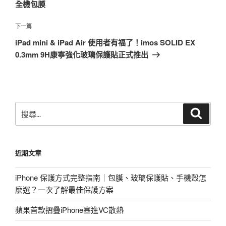
篇
全機包膜
覽
文
章
下
下一篇
一
iPad mini & iPad Air 使用者有福了！imos SOLID EX
篇
0.3mm 9H康寧強化玻璃保護貼正式推出
文
章
搜
搜
尋
尋
關
鍵
近期文章
字:
iPhone 保護方式完整指南｜包膜、玻璃保護貼、手機殼怎
麼選？一次了解最佳保護方案
蘋果首款摺疊iPhone塞進VC散熱